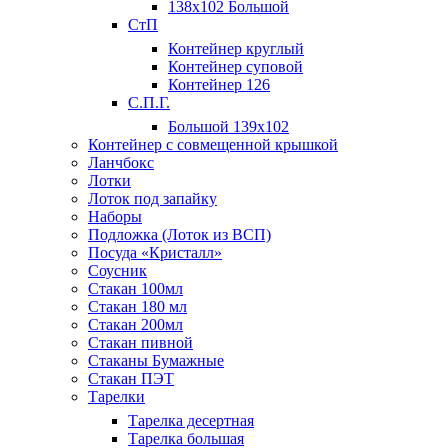
138х102 Большой
СтП
Контейнер круглый
Контейнер суповой
Контейнер 126
С.П.Г.
Большой 139х102
Контейнер с совмещенной крышкой
Ланчбокс
Лотки
Лоток под запайку
Наборы
Подложка (Лоток из ВСП)
Посуда «Кристалл»
Соусник
Стакан 100мл
Стакан 180 мл
Стакан 200мл
Стакан пивной
Стаканы Бумажные
Стакан ПЭТ
Тарелки
Тарелка десертная
Тарелка большая