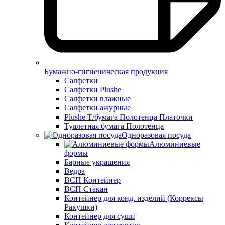
Бумажно-гигиеническая продукция
Салфетки
Салфетки Plushe
Салфетки влажные
Салфетки ажурные
Plushe Т/бумага Полотенца Платочки
Туалетная бумага Полотенца
Одноразовая посуда
Алюминиевые
формы
Барные украшения
Ведра
ВСП Контейнер
ВСП Стакан
Контейнер для конд. изделий (Коррексы
Ракушки)
Контейнер для суши