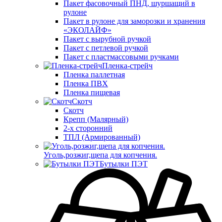
Пакет фасовочный ПНД, шуршащий в
рулоне
Пакет в рулоне для заморозки и хранения
«ЭКОЛАЙФ»
Пакет с вырубной ручкой
Пакет с петлевой ручкой
Пакет с пластмассовыми ручками
Пленка-стрейч
Пленка паллетная
Пленка ПВХ
Пленка пищевая
Скотч
Скотч
Крепп (Малярный)
2-х сторонний
ТПЛ (Армированный)
Уголь,розжиг,щепа для копчения.
Бутылки ПЭТ