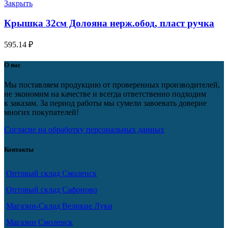
Закрыть
Крышка 32см Долояна нерж.обод, пласт ручка
595.14
₽
О нас
Мы поставляем продукцию от проверенных производителей,
не экономим на качестве и всегда ответственно подходим
к заказам. За период работы мы сумели завоевать доверие
многих покупателей!
Согласие на обработку персональных данных
Контакты
Оптовый склад Смоленск
Оптовый склад Сафоново
Магазин-Склад Великие Луки
Магазин Смоленск