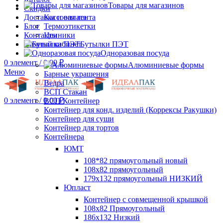
Товары для магазинов
Скидки
Доставка и оплата
Кассовая лента
Блог
Термоэтикетки
Контакты
Ценники
Личный кабинет
Бутылки ПЭТ
Одноразовая посуда
0
элемент
/
0.00
₽
Алюминиевые формы
Меню
Барные украшения
Ведра
ВСП Стакан
0
элемент
/
0.00
₽
ВСП Контейнер
Контейнер для конд. изделий (Коррексы Ракушки)
Контейнер для суши
Контейнер для тортов
Контейнера
ЮМТ
108*82 прямоугольный новый
108х82 прямоугольный
179х132 прямоугольный НИЗКИЙ
Юпласт
Контейнер с совмещенной крышкой
108х82 Прямоугольный
186х132 Низкий