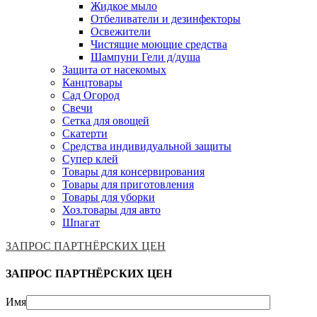
Жидкое мыло
Отбеливатели и дезинфекторы
Освежители
Чистящие моющие средства
Шампуни Гели д/душа
Защита от насекомых
Канцтовары
Сад Огород
Свечи
Сетка для овощей
Скатерти
Средства индивидуальной защиты
Супер клей
Товары для консервирования
Товары для приготовления
Товары для уборки
Хоз.товары для авто
Шпагат
ЗАПРОС ПАРТНЁРСКИХ ЦЕН
ЗАПРОС ПАРТНЁРСКИХ ЦЕН
Имя