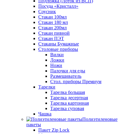
Подложка (Лоток из ВСП)
Посуда «Кристалл»
Соусник
Стакан 100мл
Стакан 180 мл
Стакан 200мл
Стакан пивной
Стакан ПЭТ
Стаканы Бумажные
Столовые приборы
Вилки
Ложки
Ножи
Палочки для еды
Размешиватель
Стол. приборы Премиум
Тарелки
Тарелка большая
Тарелка десертная
Тарелка картонная
Тарелка суповая
Чашка
Полиэтиленовые
пакеты
Пакет Zip Lock