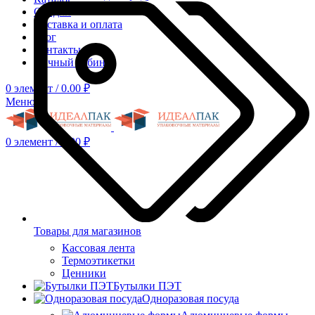
Скидки
Доставка и оплата
Блог
Контакты
Личный кабинет
0
элемент
/
0.00
₽
Меню
0
элемент
/
0.00
₽
Товары для магазинов
Кассовая лента
Термоэтикетки
Ценники
Бутылки ПЭТ
Одноразовая посуда