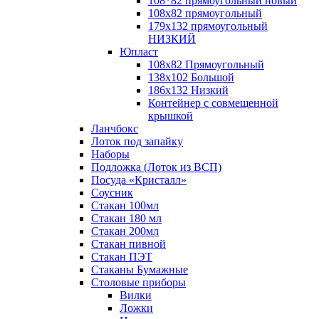
108*82 прямоугольный новый
108х82 прямоугольный
179х132 прямоугольный
НИЗКИЙ
Юпласт
108х82 Прямоугольный
138х102 Большой
186х132 Низкий
Контейнер с совмещенной
крышкой
Ланчбокс
Лоток под запайку
Наборы
Подложка (Лоток из ВСП)
Посуда «Кристалл»
Соусник
Стакан 100мл
Стакан 180 мл
Стакан 200мл
Стакан пивной
Стакан ПЭТ
Стаканы Бумажные
Столовые приборы
Вилки
Ложки