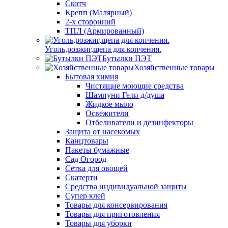
Скотч
Крепп (Малярный)
2-х сторонний
ТПЛ (Армированный)
Уголь,розжиг,щепа для копчения.
Бутылки ПЭТ
Хозяйственные товары
Бытовая химия
Чистящие моющие средства
Шампуни Гели д/душа
Жидкое мыло
Освежители
Отбеливатели и дезинфекторы
Защита от насекомых
Канцтовары
Пакеты бумажные
Сад Огород
Сетка для овощей
Скатерти
Средства индивидуальной защиты
Супер клей
Товары для консервирования
Товары для приготовления
Товары для уборки