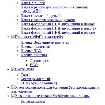
Пакет Zip Lock
Пакет в рулоне для заморозки и хранения
«ЭКОЛАЙФ»
Пакет с петлевой ручкой
Пакет с пластмассовыми ручками
Пакет фасовочный ПНД, шуршащий в пачках
Пакет фасовочный ПНД, шуршащий в пластах
Пакет фасовочный ПНД, шуршащий в рулоне
Пленка-стрейч
Пленка Воздушно пузырчатая
Пленка паллетная
Пленка ПВХ
Пленка пищевая
Десногорск
ECO
Скотч
Скотч
Крепп (Малярный)
ТПЛ (Армированный)
Уголь,розжиг,щепа
для копчения.
Хозяйственные товары
Бытовая химия