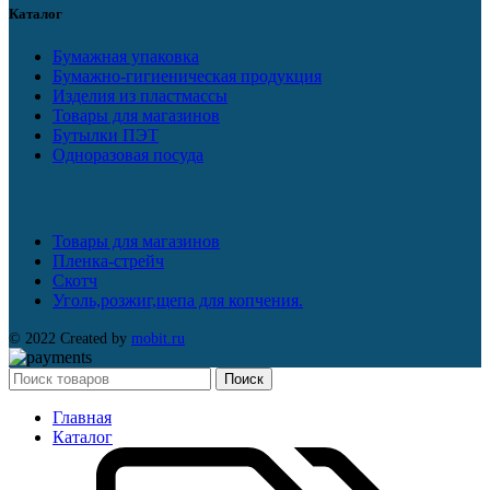
Каталог
Бумажная упаковка
Бумажно-гигиеническая продукция
Изделия из пластмассы
Товары для магазинов
Бутылки ПЭТ
Одноразовая посуда
Товары для магазинов
Пленка-стрейч
Скотч
Уголь,розжиг,щепа для копчения.
© 2022 Created by
mobit.ru
Поиск
Главная
Каталог