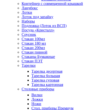
Контейнер с совмещенной крышкой
Ланчбокс
Лотки
Лоток под запайку
Наборы
Подложка (Лоток из ВСП)
Посуда «Кристалл»
Соусник
Стакан 100мл
Стакан 180 мл
Стакан 200мл
Стакан пивной
Стаканы Бумажные
Стакан ПЭТ
Тарелки
Тарелка десертная
Тарелка большая
Тарелка суповая
Тарелка картонная
Столовые приборы
Вилки
Ложки
Ножи
Стол. приборы Премиум