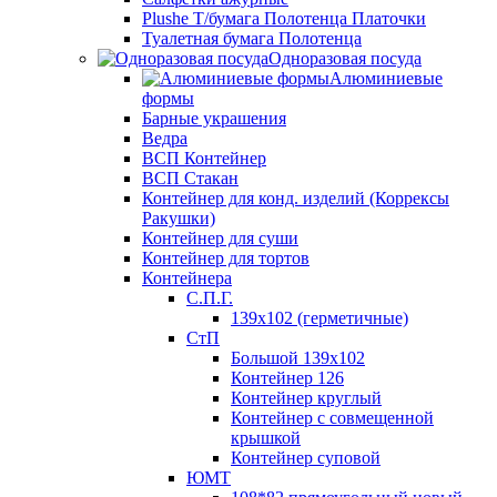
Plushe Т/бумага Полотенца Платочки
Туалетная бумага Полотенца
Одноразовая посуда
Алюминиевые
формы
Барные украшения
Ведра
ВСП Контейнер
ВСП Стакан
Контейнер для конд. изделий (Коррексы
Ракушки)
Контейнер для суши
Контейнер для тортов
Контейнера
С.П.Г.
139х102 (герметичные)
СтП
Большой 139х102
Контейнер 126
Контейнер круглый
Контейнер с совмещенной
крышкой
Контейнер суповой
ЮМТ