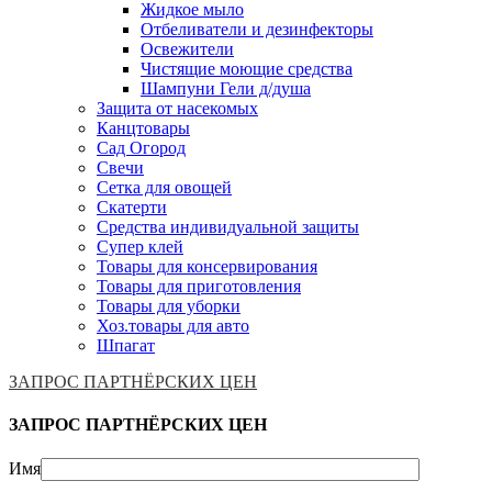
Жидкое мыло
Отбеливатели и дезинфекторы
Освежители
Чистящие моющие средства
Шампуни Гели д/душа
Защита от насекомых
Канцтовары
Сад Огород
Свечи
Сетка для овощей
Скатерти
Средства индивидуальной защиты
Супер клей
Товары для консервирования
Товары для приготовления
Товары для уборки
Хоз.товары для авто
Шпагат
ЗАПРОС ПАРТНЁРСКИХ ЦЕН
ЗАПРОС ПАРТНЁРСКИХ ЦЕН
Имя