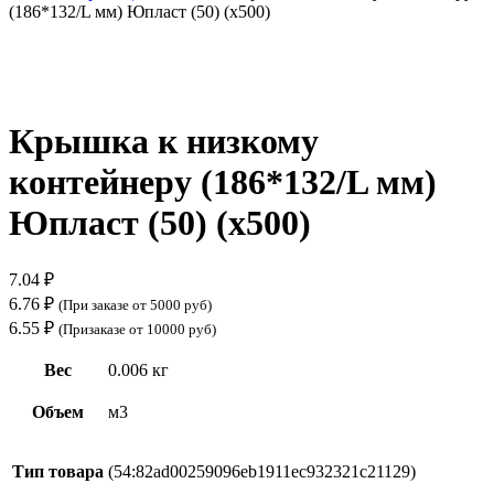
(186*132/L мм) Юпласт (50) (х500)
Нажмите, чтобы увеличить
Крышка к низкому
контейнеру (186*132/L мм)
Юпласт (50) (х500)
7.04
₽
6.76
₽
(При заказе от 5000 руб)
6.55
₽
(Призаказе от 10000 руб)
Вес
0.006 кг
Объем
м3
Тип товара
(54:82ad00259096eb1911ec932321c21129)