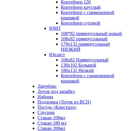
Контейнер 126
Контейнер круглый
Контейнер с совмещенной
крышкой
Контейнер суповой
ЮМТ
108*82 прямоугольный новый
108х82 прямоугольный
179х132 прямоугольный
НИЗКИЙ
Юпласт
108х82 Прямоугольный
138х102 Большой
186х132 Низкий
Контейнер с совмещенной
крышкой
Ланчбокс
Лоток под запайку
Наборы
Подложка (Лоток из ВСП)
Посуда «Кристалл»
Соусник
Стакан 100мл
Стакан 180 мл
Стакан 200мл