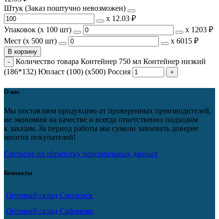
Штук (Заказ поштучно невозможен)
х
12.03 ₽
Упаковок (x 100 шт)
х
1203 ₽
Мест (x 500 шт)
х
6015 ₽
В корзину
Количество товара Контейнер 750 мл Контейнер низкий
(186*132) Юпласт (100) (х500) Россия
О нас
Мы поставляем продукцию от проверенных производителей,
не экономим на качестве и всегда ответственно подходим
к заказам. За период работы мы сумели завоевать доверие
многих покупателей!
Согласие на обработку персональных данных
Контакты
Оптовый склад Смоленск
Оптовый склад Сафоново