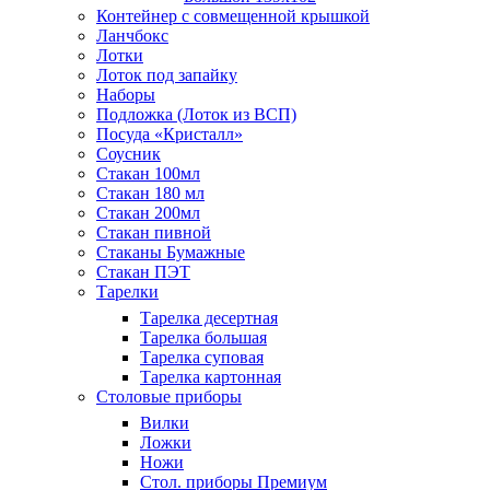
Контейнер с совмещенной крышкой
Ланчбокс
Лотки
Лоток под запайку
Наборы
Подложка (Лоток из ВСП)
Посуда «Кристалл»
Соусник
Стакан 100мл
Стакан 180 мл
Стакан 200мл
Стакан пивной
Стаканы Бумажные
Стакан ПЭТ
Тарелки
Тарелка десертная
Тарелка большая
Тарелка суповая
Тарелка картонная
Столовые приборы
Вилки
Ложки
Ножи
Стол. приборы Премиум