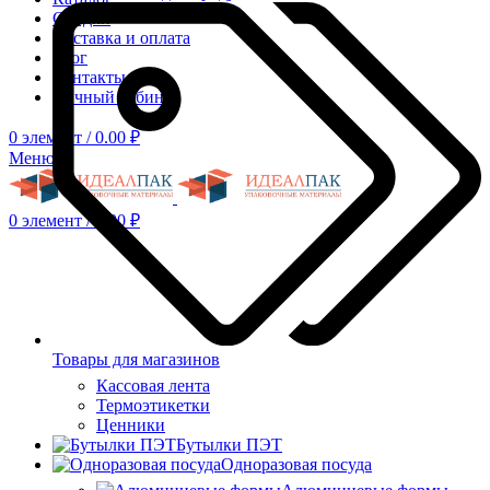
Скидки
Доставка и оплата
Блог
Контакты
Личный кабинет
0
элемент
/
0.00
₽
Меню
0
элемент
/
0.00
₽
Товары для магазинов
Кассовая лента
Термоэтикетки
Ценники
Бутылки ПЭТ
Одноразовая посуда