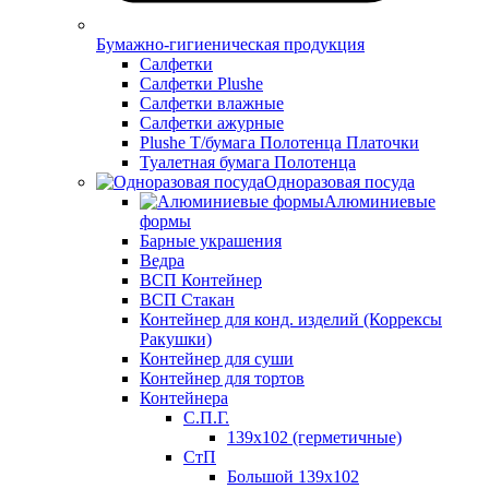
Бумажно-гигиеническая продукция
Салфетки
Салфетки Plushe
Салфетки влажные
Салфетки ажурные
Plushe Т/бумага Полотенца Платочки
Туалетная бумага Полотенца
Одноразовая посуда
Алюминиевые
формы
Барные украшения
Ведра
ВСП Контейнер
ВСП Стакан
Контейнер для конд. изделий (Коррексы
Ракушки)
Контейнер для суши
Контейнер для тортов
Контейнера
С.П.Г.
139х102 (герметичные)
СтП
Большой 139х102