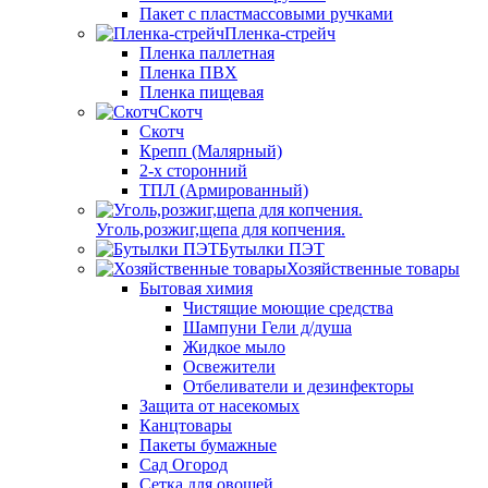
Пакет с пластмассовыми ручками
Пленка-стрейч
Пленка паллетная
Пленка ПВХ
Пленка пищевая
Скотч
Скотч
Крепп (Малярный)
2-х сторонний
ТПЛ (Армированный)
Уголь,розжиг,щепа для копчения.
Бутылки ПЭТ
Хозяйственные товары
Бытовая химия
Чистящие моющие средства
Шампуни Гели д/душа
Жидкое мыло
Освежители
Отбеливатели и дезинфекторы
Защита от насекомых
Канцтовары
Пакеты бумажные
Сад Огород
Сетка для овощей