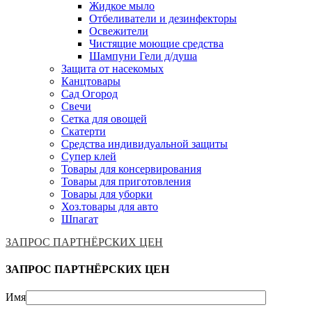
Жидкое мыло
Отбеливатели и дезинфекторы
Освежители
Чистящие моющие средства
Шампуни Гели д/душа
Защита от насекомых
Канцтовары
Сад Огород
Свечи
Сетка для овощей
Скатерти
Средства индивидуальной защиты
Супер клей
Товары для консервирования
Товары для приготовления
Товары для уборки
Хоз.товары для авто
Шпагат
ЗАПРОС ПАРТНЁРСКИХ ЦЕН
ЗАПРОС ПАРТНЁРСКИХ ЦЕН
Имя