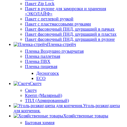
Пакет Zip Lock
Пакет в рулоне для заморозки и хранения
«ЭКОЛАЙФ»
Пакет с петлевой ручкой
Пакет с пластмассовыми ручками
Пакет фасовочный ПНД, шуршащий в пачках
Пакет фасовочный ПНД, шуршащий в пластах
Пакет фасовочный ПНД, шуршащий в рулоне
Пленка-стрейч
Пленка Воздушно пузырчатая
Пленка паллетная
Пленка ПВХ
Пленка пищевая
Десногорск
ECO
Скотч
Скотч
Крепп (Малярный)
ТПЛ (Армированный)
Уголь,розжиг,щепа
для копчения.
Хозяйственные товары
Бытовая химия