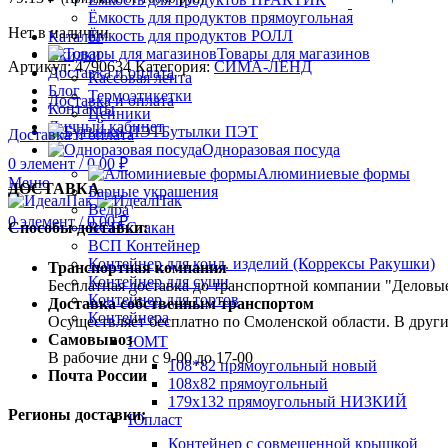
Ёмкость для продуктов прямоугольная
Нет в наличии
Ёмкость для продуктов РОЛЛ
Каталог
Товары для магазинов
Скидки
Артикул:
4790634
Категория:
СИМА-ЛЕНД
Доставка и оплата
Кассовая лента
Блог
Термоэтикетки
Доставка и оплата
Контакты
Ценники
Личный кабинет
Бутылки ПЭТ
Доставка и оплата
Одноразовая посуда
0
элемент
/
0.00
₽
Алюминиевые формы
Меню
ДОСТАВКА
Барные украшения
Ведра
0
элемент
/
0.00
₽
ВСП Стакан
Способы доставки:
ВСП Контейнер
Контейнер для конд. изделий (Коррексы Ракушки)
Транспортная компания
Контейнер для суши
Бесплатная доставка до транспортной компании "Делов
Контейнер для тортов
Доставка собственным транспортом
Контейнера
Осуществляет бесплатно по Смоленской области. В друг
Самовывоз
ЮМТ
В рабочие дни с 9-00 до 17-00
108*82 прямоугольный новый
Почта России
108х82 прямоугольный
179х132 прямоугольный НИЗКИЙ
Регионы доставки:
Юпласт
Контейнер с совмещенной крышкой