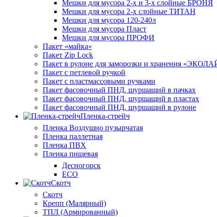
Мешки для мусора 2-х и 3-х слойные БРОНЯ
Мешки для мусора 2-х слойные ТИТАН
Мешки для мусора 120-240л
Мешки для мусора Пласт
Мешки для мусора ПРОФИ
Пакет «майка»
Пакет Zip Lock
Пакет в рулоне для заморозки и хранения «ЭКОЛ
Пакет с петлевой ручкой
Пакет с пластмассовыми ручками
Пакет фасовочный ПНД, шуршащий в пачках
Пакет фасовочный ПНД, шуршащий в пластах
Пакет фасовочный ПНД, шуршащий в рулоне
Пленка-стрейч
Пленка Воздушно пузырчатая
Пленка паллетная
Пленка ПВХ
Пленка пищевая
Десногорск
ECO
Скотч
Скотч
Крепп (Малярный)
ТПЛ (Армированный)