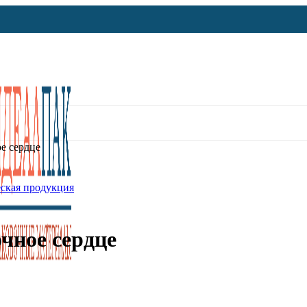
е сердце
ская продукция
чное сердце