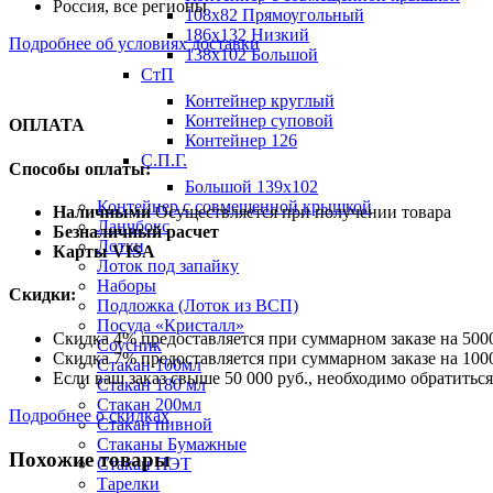
Россия, все регионы
108х82 Прямоугольный
186х132 Низкий
Подробнее об условиях доставки
138х102 Большой
СтП
Контейнер круглый
Контейнер суповой
ОПЛАТА
Контейнер 126
С.П.Г.
Способы оплаты:
Большой 139х102
Контейнер с совмещенной крышкой
Наличными
Осуществляется при получении товара
Ланчбокс
Безналичный расчет
Лотки
Карты VISA
Лоток под запайку
Наборы
Скидки:
Подложка (Лоток из ВСП)
Посуда «Кристалл»
Скидка 4% предоставляется при суммарном заказе на 5000
Соусник
Скидка 7% предоставляется при суммарном заказе на 1000
Стакан 100мл
Если ваш заказ свыше 50 000 руб., необходимо обратить
Стакан 180 мл
Стакан 200мл
Подробнее о скидках
Стакан пивной
Стаканы Бумажные
Похожие товары
Стакан ПЭТ
Тарелки