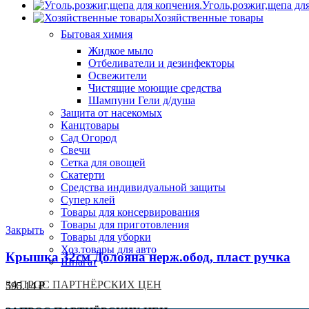
Уголь,розжиг,щепа дл
Хозяйственные товары
Бытовая химия
Жидкое мыло
Отбеливатели и дезинфекторы
Освежители
Чистящие моющие средства
Шампуни Гели д/душа
Защита от насекомых
Канцтовары
Сад Огород
Свечи
Сетка для овощей
Скатерти
Средства индивидуальной защиты
Супер клей
Товары для консервирования
Товары для приготовления
Закрыть
Товары для уборки
Хоз.товары для авто
Крышка 32см Долояна нерж.обод, пласт ручка
Шпагат
ЗАПРОС ПАРТНЁРСКИХ ЦЕН
595.14
₽