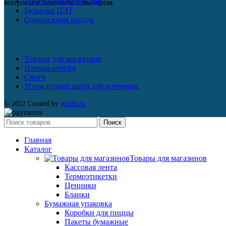
Товары для магазинов
вопросы и поможем с выбором.
Бутылки ПЭТ
Одноразовая посуда
Товары для магазинов
Пленка-стрейч
Скотч
Уголь,розжиг,щепа для копчения.
© 2022 Created by
mobit.ru
Поиск
Главная
Каталог
Товары для магазинов
Кассовая лента
Термоэтикетки
Ценники
Бланки
Бумажная упаковка
Коробки для пиццы
Пакеты бумажные