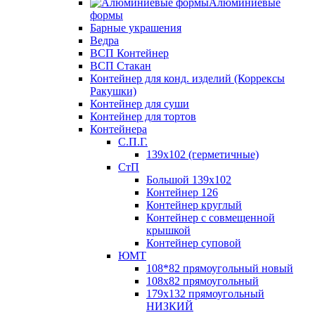
Алюминиевые
формы
Барные украшения
Ведра
ВСП Контейнер
ВСП Стакан
Контейнер для конд. изделий (Коррексы
Ракушки)
Контейнер для суши
Контейнер для тортов
Контейнера
С.П.Г.
139х102 (герметичные)
СтП
Большой 139х102
Контейнер 126
Контейнер круглый
Контейнер с совмещенной
крышкой
Контейнер суповой
ЮМТ
108*82 прямоугольный новый
108х82 прямоугольный
179х132 прямоугольный
НИЗКИЙ