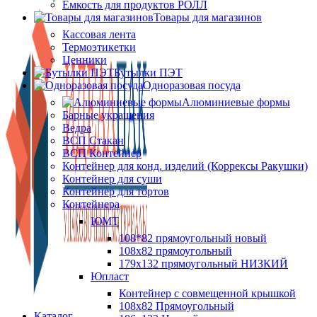
Ёмкость для продуктов РОЛЛ
Товары для магазинов
Кассовая лента
Термоэтикетки
Ценники
Бутылки ПЭТ
Одноразовая посуда
Алюминиевые формы
Барные украшения
Ведра
ВСП Стакан
ВСП Контейнер
Контейнер для конд. изделий (Коррексы Ракушки)
Контейнер для суши
Контейнер для тортов
Контейнера
ЮМТ
108*82 прямоугольный новый
108х82 прямоугольный
179х132 прямоугольный НИЗКИЙ
Юпласт
Контейнер с совмещенной крышкой
108х82 Прямоугольный
Каталог