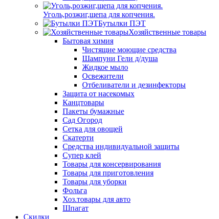
Уголь,розжиг,щепа для копчения.
Бутылки ПЭТ
Хозяйственные товары
Бытовая химия
Чистящие моющие средства
Шампуни Гели д/душа
Жидкое мыло
Освежители
Отбеливатели и дезинфекторы
Защита от насекомых
Канцтовары
Пакеты бумажные
Сад Огород
Сетка для овощей
Скатерти
Средства индивидуальной защиты
Супер клей
Товары для консервирования
Товары для приготовления
Товары для уборки
Фольга
Хоз.товары для авто
Шпагат
Скидки