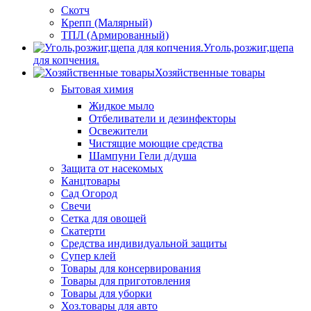
Скотч
Крепп (Малярный)
ТПЛ (Армированный)
Уголь,розжиг,щепа
для копчения.
Хозяйственные товары
Бытовая химия
Жидкое мыло
Отбеливатели и дезинфекторы
Освежители
Чистящие моющие средства
Шампуни Гели д/душа
Защита от насекомых
Канцтовары
Сад Огород
Свечи
Сетка для овощей
Скатерти
Средства индивидуальной защиты
Супер клей
Товары для консервирования
Товары для приготовления
Товары для уборки
Хоз.товары для авто