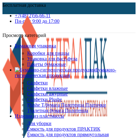
Бесплатная доставка
+7(4812)56-66-11
Пн-пт c 9:00 до 17:00
Просмотр категорий
Бумажная упаковка
Коробки для пиццы
Упаковка для фаст-фуда
Пакеты бумажные
Бумажно-
гигиеническая продукция
Салфетки
Салфетки влажные
Салфетки ажурные
Салфетки Plushe
Plushe Т/бумага Полотенца Платочки
Туалетная бумага Полотенца
Изделия из пластмассы
Для уборки
Ёмкость для продуктов ПРАКТИК
Ёмкость для продуктов прямоугольная