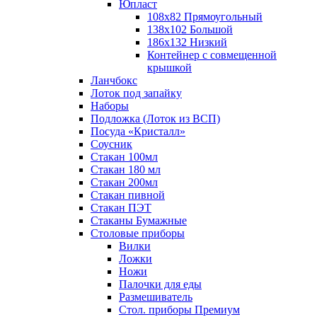
Юпласт
108х82 Прямоугольный
138х102 Большой
186х132 Низкий
Контейнер с совмещенной
крышкой
Ланчбокс
Лоток под запайку
Наборы
Подложка (Лоток из ВСП)
Посуда «Кристалл»
Соусник
Стакан 100мл
Стакан 180 мл
Стакан 200мл
Стакан пивной
Стакан ПЭТ
Стаканы Бумажные
Столовые приборы
Вилки
Ложки
Ножи
Палочки для еды
Размешиватель
Стол. приборы Премиум