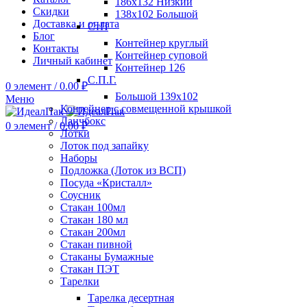
186х132 Низкий
Скидки
138х102 Большой
Доставка и оплата
СтП
Блог
Контейнер круглый
Контакты
Контейнер суповой
Личный кабинет
Контейнер 126
С.П.Г.
0
элемент
/
0.00
₽
Большой 139х102
Меню
Контейнер с совмещенной крышкой
Ланчбокс
0
элемент
/
0.00
₽
Лотки
Лоток под запайку
Наборы
Подложка (Лоток из ВСП)
Посуда «Кристалл»
Соусник
Стакан 100мл
Стакан 180 мл
Стакан 200мл
Стакан пивной
Стаканы Бумажные
Стакан ПЭТ
Тарелки
Тарелка десертная