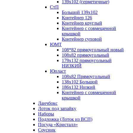
139х102 (герметичные)
СтП
Большой 139х102
Контейнер 126
Контейнер круглый
Контейнер с совмещенной
крышкой
Контейнер суповой
ЮМТ
108*82 прямоугольный новый
108х82 прямоугольный
179х132 прямоугольный
НИЗКИЙ
Юпласт
108х82 Прямоугольный
138х102 Большой
186х132 Низкий
Контейнер с совмещенной
крышкой
Ланчбокс
Лоток под запайку
Наборы
Подложка (Лоток из ВСП)
Посуда «Кристалл»
Соусник