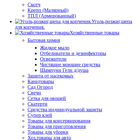
Скотч
Крепп (Малярный)
ТПЛ (Армированный)
Уголь,розжиг,щепа
для копчения.
Хозяйственные товары
Бытовая химия
Жидкое мыло
Отбеливатели и дезинфекторы
Освежители
Чистящие моющие средства
Шампуни Гели д/душа
Защита от насекомых
Канцтовары
Сад Огород
Свечи
Сетка для овощей
Скатерти
Средства индивидуальной защиты
Супер клей
Товары для консервирования
Товары для приготовления
Товары для уборки
Хоз.товары для авто