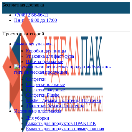
Бесплатная доставка
+7(4812)56-66-11
Пн-пт c 9:00 до 17:00
Просмотр категорий
Бумажная упаковка
Коробки для пиццы
Упаковка для фаст-фуда
Пакеты бумажные
Бумажно-
гигиеническая продукция
Салфетки
Салфетки влажные
Салфетки ажурные
Салфетки Plushe
Plushe Т/бумага Полотенца Платочки
Туалетная бумага Полотенца
Изделия из пластмассы
Для уборки
Ёмкость для продуктов ПРАКТИК
Ёмкость для продуктов прямоугольная