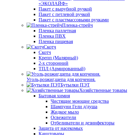
«ЭКОЛАЙФ»
Пакет с вырубной ручкой
Пакет с петлевой ручкой
Пакет с пластмассовыми ручками
Пленка-стрейч
Пленка паллетная
Пленка ПВХ
Пленка пищевая
Скотч
Скотч
Крепп (Малярный)
2-х сторонний
ТПЛ (Армированный)
Уголь,розжиг,щепа для копчения.
Бутылки ПЭТ
Хозяйственные товары
Бытовая химия
Чистящие моющие средства
Шампуни Гели д/душа
Жидкое мыло
Освежители
Отбеливатели и дезинфекторы
Защита от насекомых
Канцтовары