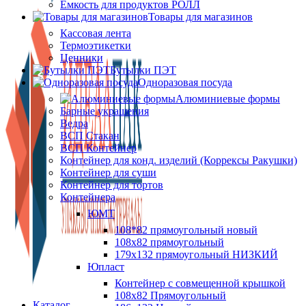
Ёмкость для продуктов РОЛЛ
Товары для магазинов
Кассовая лента
Термоэтикетки
Ценники
Бутылки ПЭТ
Одноразовая посуда
Алюминиевые формы
Барные украшения
Ведра
ВСП Стакан
ВСП Контейнер
Контейнер для конд. изделий (Коррексы Ракушки)
Контейнер для суши
Контейнер для тортов
Контейнера
ЮМТ
108*82 прямоугольный новый
108х82 прямоугольный
179х132 прямоугольный НИЗКИЙ
Юпласт
Контейнер с совмещенной крышкой
108х82 Прямоугольный
Каталог