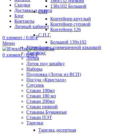
186х132 Низкий
Скидки
138х102 Большой
Доставка и оплата
СтП
Блог
Контейнер круглый
Контакты
Контейнер суповой
Личный кабинет
Контейнер 126
С.П.Г.
0
элемент
/
0.00
₽
Большой 139х102
Меню
Контейнер с совмещенной крышкой
Ланчбокс
0
элемент
/
0.00
₽
Лотки
Лоток под запайку
Наборы
Подложка (Лоток из ВСП)
Посуда «Кристалл»
Соусник
Стакан 100мл
Стакан 180 мл
Стакан 200мл
Стакан пивной
Стаканы Бумажные
Стакан ПЭТ
Тарелки
Тарелка десертная