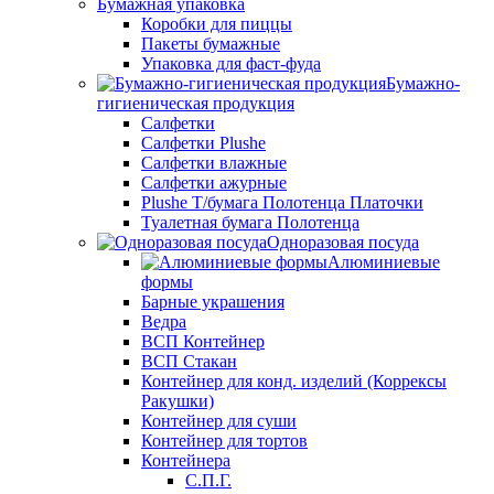
Бумажная упаковка
Коробки для пиццы
Пакеты бумажные
Упаковка для фаст-фуда
Бумажно-
гигиеническая продукция
Салфетки
Салфетки Plushe
Салфетки влажные
Салфетки ажурные
Plushe Т/бумага Полотенца Платочки
Туалетная бумага Полотенца
Одноразовая посуда
Алюминиевые
формы
Барные украшения
Ведра
ВСП Контейнер
ВСП Стакан
Контейнер для конд. изделий (Коррексы
Ракушки)
Контейнер для суши
Контейнер для тортов
Контейнера
С.П.Г.