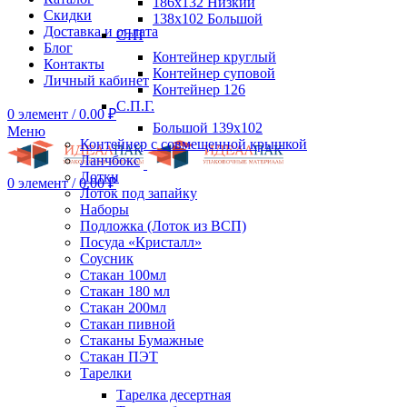
186х132 Низкий
Скидки
138х102 Большой
Доставка и оплата
СтП
Блог
Контейнер круглый
Контакты
Контейнер суповой
Личный кабинет
Контейнер 126
С.П.Г.
0
элемент
/
0.00
₽
Большой 139х102
Меню
Контейнер с совмещенной крышкой
Ланчбокс
Лотки
0
элемент
/
0.00
₽
Лоток под запайку
Наборы
Подложка (Лоток из ВСП)
Посуда «Кристалл»
Соусник
Стакан 100мл
Стакан 180 мл
Стакан 200мл
Стакан пивной
Стаканы Бумажные
Стакан ПЭТ
Тарелки
Тарелка десертная