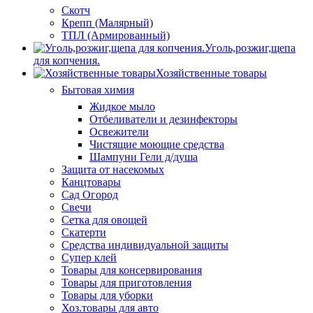
Скотч
Крепп (Малярный)
ТПЛ (Армированный)
Уголь,розжиг,щепа
для копчения.
Хозяйственные товары
Бытовая химия
Жидкое мыло
Отбеливатели и дезинфекторы
Освежители
Чистящие моющие средства
Шампуни Гели д/душа
Защита от насекомых
Канцтовары
Сад Огород
Свечи
Сетка для овощей
Скатерти
Средства индивидуальной защиты
Супер клей
Товары для консервирования
Товары для приготовления
Товары для уборки
Хоз.товары для авто