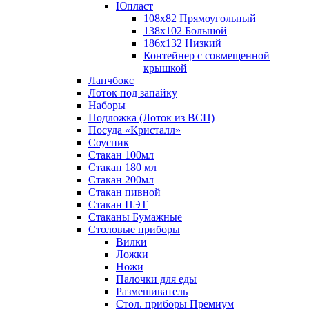
Юпласт
108х82 Прямоугольный
138х102 Большой
186х132 Низкий
Контейнер с совмещенной
крышкой
Ланчбокс
Лоток под запайку
Наборы
Подложка (Лоток из ВСП)
Посуда «Кристалл»
Соусник
Стакан 100мл
Стакан 180 мл
Стакан 200мл
Стакан пивной
Стакан ПЭТ
Стаканы Бумажные
Столовые приборы
Вилки
Ложки
Ножи
Палочки для еды
Размешиватель
Стол. приборы Премиум