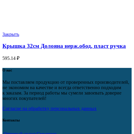
Закрыть
Крышка 32см Долояна нерж.обод, пласт ручка
595.14
₽
О нас
Мы поставляем продукцию от проверенных производителей,
не экономим на качестве и всегда ответственно подходим
к заказам. За период работы мы сумели завоевать доверие
многих покупателей!
Согласие на обработку персональных данных
Контакты
Оптовый склад Смоленск