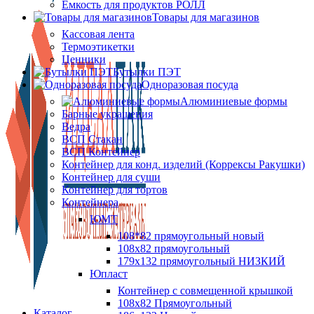
Ёмкость для продуктов РОЛЛ
Товары для магазинов
Кассовая лента
Термоэтикетки
Ценники
Бутылки ПЭТ
Одноразовая посуда
Алюминиевые формы
Барные украшения
Ведра
ВСП Стакан
ВСП Контейнер
Контейнер для конд. изделий (Коррексы Ракушки)
Контейнер для суши
Контейнер для тортов
Контейнера
ЮМТ
108*82 прямоугольный новый
108х82 прямоугольный
179х132 прямоугольный НИЗКИЙ
Юпласт
Контейнер с совмещенной крышкой
108х82 Прямоугольный
Каталог