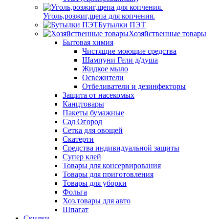
Уголь,розжиг,щепа для копчения.
Бутылки ПЭТ
Хозяйственные товары
Бытовая химия
Чистящие моющие средства
Шампуни Гели д/душа
Жидкое мыло
Освежители
Отбеливатели и дезинфекторы
Защита от насекомых
Канцтовары
Пакеты бумажные
Сад Огород
Сетка для овощей
Скатерти
Средства индивидуальной защиты
Супер клей
Товары для консервирования
Товары для приготовления
Товары для уборки
Фольга
Хоз.товары для авто
Шпагат
Скидки