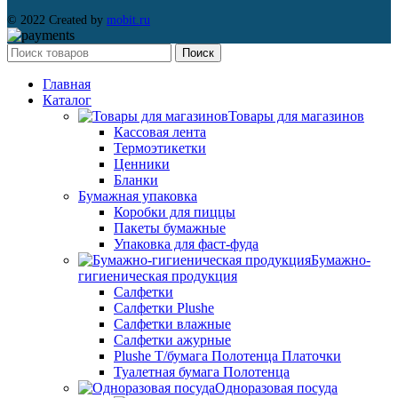
© 2022 Created by
mobit.ru
Поиск
Главная
Каталог
Товары для магазинов
Кассовая лента
Термоэтикетки
Ценники
Бланки
Бумажная упаковка
Коробки для пиццы
Пакеты бумажные
Упаковка для фаст-фуда
Бумажно-
гигиеническая продукция
Салфетки
Салфетки Plushe
Салфетки влажные
Салфетки ажурные
Plushe Т/бумага Полотенца Платочки
Туалетная бумага Полотенца
Одноразовая посуда