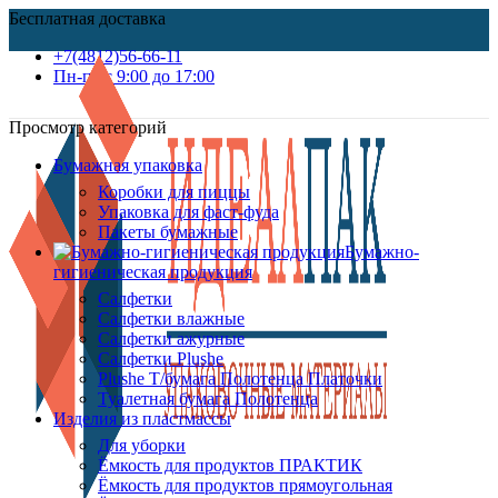
Бесплатная доставка
+7(4812)56-66-11
Пн-пт c 9:00 до 17:00
Просмотр категорий
Бумажная упаковка
Коробки для пиццы
Упаковка для фаст-фуда
Пакеты бумажные
Бумажно-
гигиеническая продукция
Салфетки
Салфетки влажные
Салфетки ажурные
Салфетки Plushe
Plushe Т/бумага Полотенца Платочки
Туалетная бумага Полотенца
Изделия из пластмассы
Для уборки
Ёмкость для продуктов ПРАКТИК
Ёмкость для продуктов прямоугольная