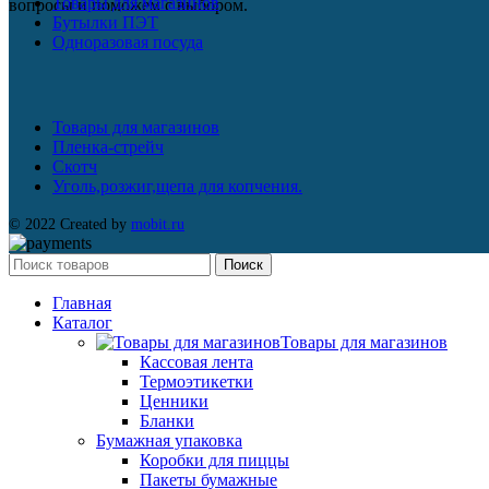
Товары для магазинов
вопросы и поможем с выбором.
Бутылки ПЭТ
Одноразовая посуда
Товары для магазинов
Пленка-стрейч
Скотч
Уголь,розжиг,щепа для копчения.
© 2022 Created by
mobit.ru
Поиск
Главная
Каталог
Товары для магазинов
Кассовая лента
Термоэтикетки
Ценники
Бланки
Бумажная упаковка
Коробки для пиццы
Пакеты бумажные