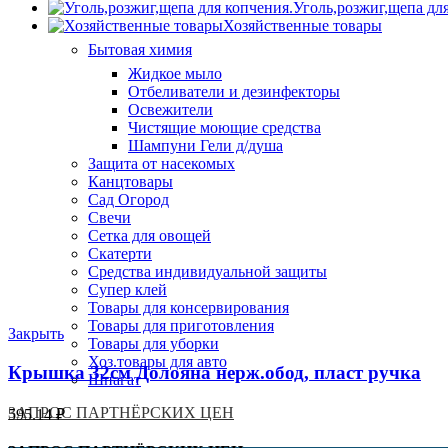
Уголь,розжиг,щепа дл
Хозяйственные товары
Бытовая химия
Жидкое мыло
Отбеливатели и дезинфекторы
Освежители
Чистящие моющие средства
Шампуни Гели д/душа
Защита от насекомых
Канцтовары
Сад Огород
Свечи
Сетка для овощей
Скатерти
Средства индивидуальной защиты
Супер клей
Товары для консервирования
Товары для приготовления
Закрыть
Товары для уборки
Хоз.товары для авто
Крышка 32см Долояна нерж.обод, пласт ручка
Шпагат
ЗАПРОС ПАРТНЁРСКИХ ЦЕН
595.14
₽