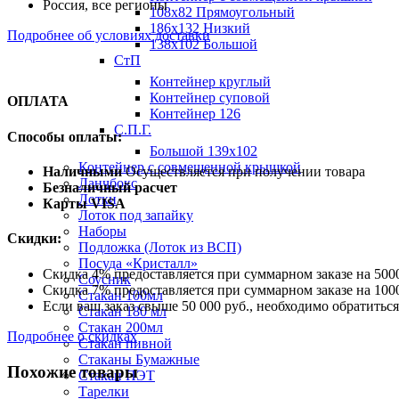
Россия, все регионы
108х82 Прямоугольный
186х132 Низкий
Подробнее об условиях доставки
138х102 Большой
СтП
Контейнер круглый
Контейнер суповой
ОПЛАТА
Контейнер 126
С.П.Г.
Способы оплаты:
Большой 139х102
Контейнер с совмещенной крышкой
Наличными
Осуществляется при получении товара
Ланчбокс
Безналичный расчет
Лотки
Карты VISA
Лоток под запайку
Наборы
Скидки:
Подложка (Лоток из ВСП)
Посуда «Кристалл»
Скидка 4% предоставляется при суммарном заказе на 5000
Соусник
Скидка 7% предоставляется при суммарном заказе на 1000
Стакан 100мл
Если ваш заказ свыше 50 000 руб., необходимо обратить
Стакан 180 мл
Стакан 200мл
Подробнее о скидках
Стакан пивной
Стаканы Бумажные
Похожие товары
Стакан ПЭТ
Тарелки