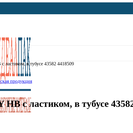
 с ластиком, в тубусе 43582 4418509
ская продукция
 HB с ластиком, в тубусе 4358