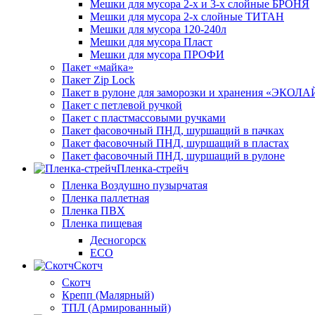
Мешки для мусора 2-х и 3-х слойные БРОНЯ
Мешки для мусора 2-х слойные ТИТАН
Мешки для мусора 120-240л
Мешки для мусора Пласт
Мешки для мусора ПРОФИ
Пакет «майка»
Пакет Zip Lock
Пакет в рулоне для заморозки и хранения «ЭКОЛ
Пакет с петлевой ручкой
Пакет с пластмассовыми ручками
Пакет фасовочный ПНД, шуршащий в пачках
Пакет фасовочный ПНД, шуршащий в пластах
Пакет фасовочный ПНД, шуршащий в рулоне
Пленка-стрейч
Пленка Воздушно пузырчатая
Пленка паллетная
Пленка ПВХ
Пленка пищевая
Десногорск
ECO
Скотч
Скотч
Крепп (Малярный)
ТПЛ (Армированный)