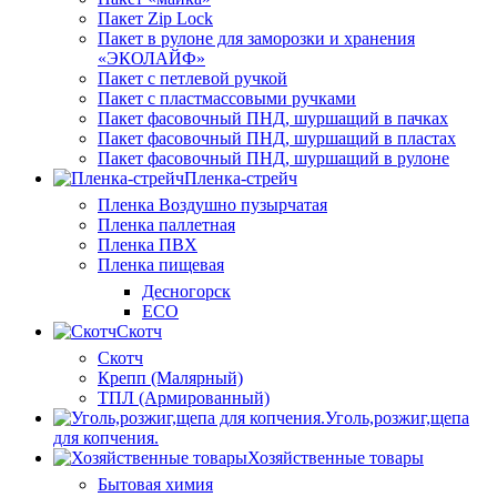
Пакет Zip Lock
Пакет в рулоне для заморозки и хранения
«ЭКОЛАЙФ»
Пакет с петлевой ручкой
Пакет с пластмассовыми ручками
Пакет фасовочный ПНД, шуршащий в пачках
Пакет фасовочный ПНД, шуршащий в пластах
Пакет фасовочный ПНД, шуршащий в рулоне
Пленка-стрейч
Пленка Воздушно пузырчатая
Пленка паллетная
Пленка ПВХ
Пленка пищевая
Десногорск
ECO
Скотч
Скотч
Крепп (Малярный)
ТПЛ (Армированный)
Уголь,розжиг,щепа
для копчения.
Хозяйственные товары
Бытовая химия