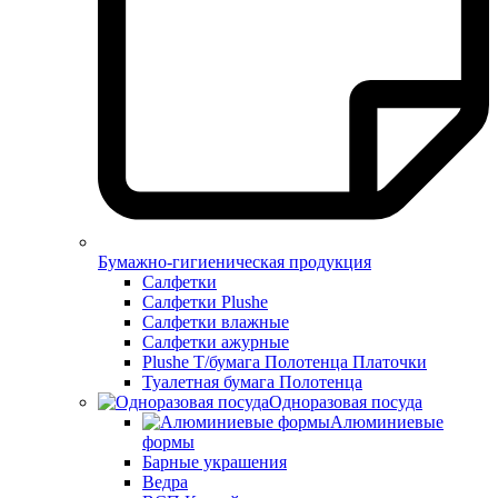
Бумажно-гигиеническая продукция
Салфетки
Салфетки Plushe
Салфетки влажные
Салфетки ажурные
Plushe Т/бумага Полотенца Платочки
Туалетная бумага Полотенца
Одноразовая посуда
Алюминиевые
формы
Барные украшения
Ведра