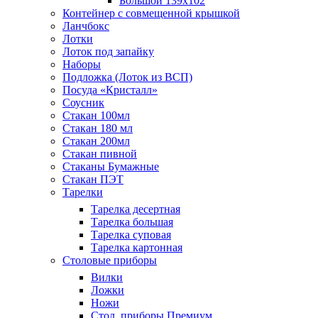
Большой 139х102
Контейнер с совмещенной крышкой
Ланчбокс
Лотки
Лоток под запайку
Наборы
Подложка (Лоток из ВСП)
Посуда «Кристалл»
Соусник
Стакан 100мл
Стакан 180 мл
Стакан 200мл
Стакан пивной
Стаканы Бумажные
Стакан ПЭТ
Тарелки
Тарелка десертная
Тарелка большая
Тарелка суповая
Тарелка картонная
Столовые приборы
Вилки
Ложки
Ножи
Стол. приборы Премиум