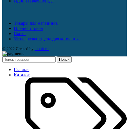
Одноразовая посуда
Товары для магазинов
Пленка-стрейч
Скотч
Уголь,розжиг,щепа для копчения.
© 2022 Created by
mobit.ru
Поиск
Главная
Каталог