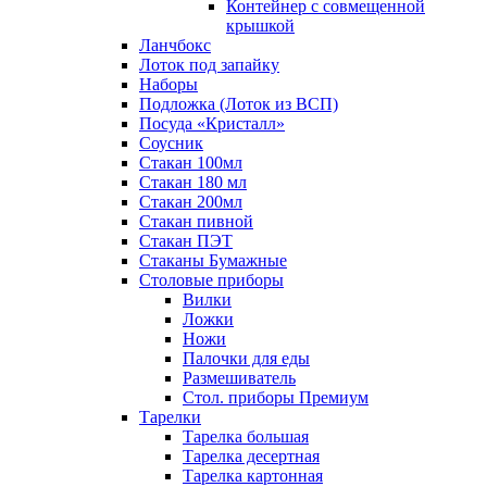
Контейнер с совмещенной
крышкой
Ланчбокс
Лоток под запайку
Наборы
Подложка (Лоток из ВСП)
Посуда «Кристалл»
Соусник
Стакан 100мл
Стакан 180 мл
Стакан 200мл
Стакан пивной
Стакан ПЭТ
Стаканы Бумажные
Столовые приборы
Вилки
Ложки
Ножи
Палочки для еды
Размешиватель
Стол. приборы Премиум
Тарелки
Тарелка большая
Тарелка десертная
Тарелка картонная