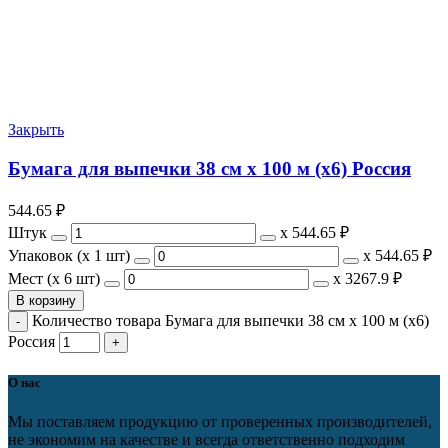
Закрыть
Бумага для выпечки 38 см х 100 м (х6) Россия
544.65
₽
Штук
х
544.65 ₽
Упаковок (x 1 шт)
х
544.65 ₽
Мест (x 6 шт)
х
3267.9 ₽
В корзину
Количество товара Бумага для выпечки 38 см х 100 м (х6)
Россия
О нас
Мы поставляем продукцию от проверенных производителей,
не экономим на качестве и всегда ответственно подходим