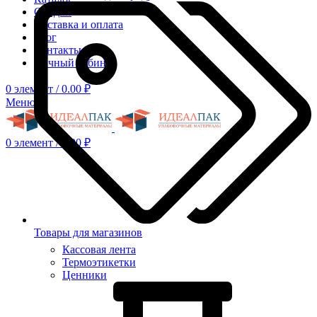
Скидки
Доставка и оплата
Блог
Контакты
Личный кабинет
0
элемент
/
0.00
₽
Меню
0
элемент
/
0.00
₽
Товары для магазинов
Кассовая лента
Термоэтикетки
Ценники