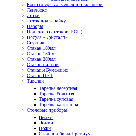
Контейнер с совмещенной крышкой
Ланчбокс
Лотки
Лоток под запайку
Наборы
Подложка (Лоток из ВСП)
Посуда «Кристалл»
Соусник
Стакан 100мл
Стакан 180 мл
Стакан 200мл
Стакан пивной
Стаканы Бумажные
Стакан ПЭТ
Тарелки
Тарелка десертная
Тарелка большая
Тарелка суповая
Тарелка картонная
Столовые приборы
Вилки
Ложки
Ножи
Стол. приборы Премиум