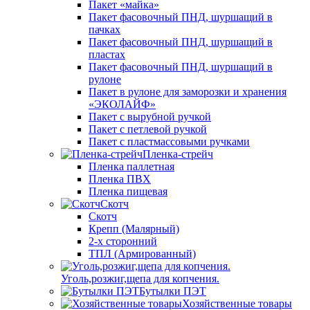
Пакет «майка»
Пакет фасовочный ПНД, шуршащий в
пачках
Пакет фасовочный ПНД, шуршащий в
пластах
Пакет фасовочный ПНД, шуршащий в
рулоне
Пакет в рулоне для заморозки и хранения
«ЭКОЛАЙФ»
Пакет с вырубной ручкой
Пакет с петлевой ручкой
Пакет с пластмассовыми ручками
Пленка-стрейч
Пленка паллетная
Пленка ПВХ
Пленка пищевая
Скотч
Скотч
Крепп (Малярный)
2-х сторонний
ТПЛ (Армированный)
Уголь,розжиг,щепа для копчения.
Бутылки ПЭТ
Хозяйственные товары