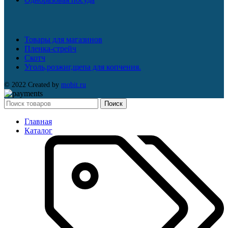
Товары для магазинов
Пленка-стрейч
Скотч
Уголь,розжиг,щепа для копчения.
© 2022 Created by
mobit.ru
Поиск
Главная
Каталог