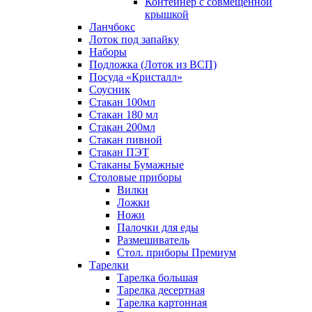
Контейнер с совмещенной
крышкой
Ланчбокс
Лоток под запайку
Наборы
Подложка (Лоток из ВСП)
Посуда «Кристалл»
Соусник
Стакан 100мл
Стакан 180 мл
Стакан 200мл
Стакан пивной
Стакан ПЭТ
Стаканы Бумажные
Столовые приборы
Вилки
Ложки
Ножи
Палочки для еды
Размешиватель
Стол. приборы Премиум
Тарелки
Тарелка большая
Тарелка десертная
Тарелка картонная