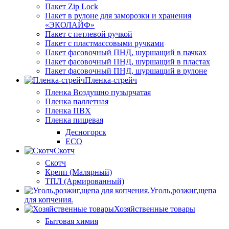
Пакет Zip Lock
Пакет в рулоне для заморозки и хранения
«ЭКОЛАЙФ»
Пакет с петлевой ручкой
Пакет с пластмассовыми ручками
Пакет фасовочный ПНД, шуршащий в пачках
Пакет фасовочный ПНД, шуршащий в пластах
Пакет фасовочный ПНД, шуршащий в рулоне
Пленка-стрейч
Пленка Воздушно пузырчатая
Пленка паллетная
Пленка ПВХ
Пленка пищевая
Десногорск
ECO
Скотч
Скотч
Крепп (Малярный)
ТПЛ (Армированный)
Уголь,розжиг,щепа
для копчения.
Хозяйственные товары
Бытовая химия