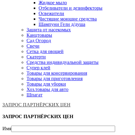
Жидкое мыло
Отбеливатели и дезинфекторы
Освежители
Чистящие моющие средства
Шампуни Гели д/душа
Защита от насекомых
Канцтовары
Сад Огород
Свечи
Сетка для овощей
Скатерти
Средства индивидуальной защиты
Супер клей
Товары для консервирования
Товары для приготовления
Товары для уборки
Хоз.товары для авто
Шпагат
ЗАПРОС ПАРТНЁРСКИХ ЦЕН
ЗАПРОС ПАРТНЁРСКИХ ЦЕН
Имя