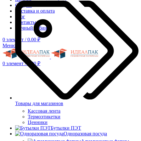
Скидки
Доставка и оплата
Блог
Контакты
Личный кабинет
0
элемент
/
0.00
₽
Меню
0
элемент
/
0.00
₽
Товары для магазинов
Кассовая лента
Термоэтикетки
Ценники
Бутылки ПЭТ
Одноразовая посуда