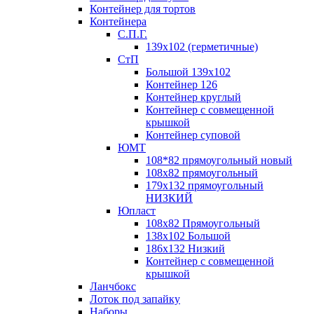
Контейнер для тортов
Контейнера
С.П.Г.
139х102 (герметичные)
СтП
Большой 139х102
Контейнер 126
Контейнер круглый
Контейнер с совмещенной
крышкой
Контейнер суповой
ЮМТ
108*82 прямоугольный новый
108х82 прямоугольный
179х132 прямоугольный
НИЗКИЙ
Юпласт
108х82 Прямоугольный
138х102 Большой
186х132 Низкий
Контейнер с совмещенной
крышкой
Ланчбокс
Лоток под запайку
Наборы