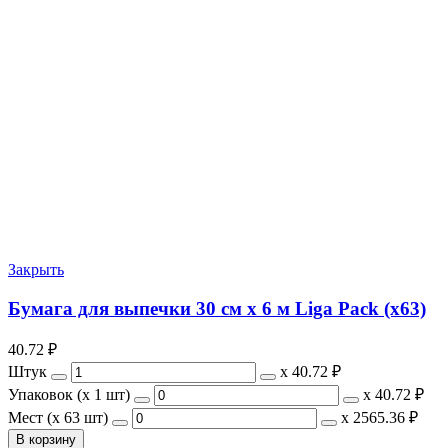
Закрыть
Бумага для выпечки 30 см х 6 м Liga Pack (х63)
40.72
₽
Штук
х
40.72 ₽
Упаковок (x 1 шт)
х
40.72 ₽
Мест (x 63 шт)
х
2565.36 ₽
В корзину