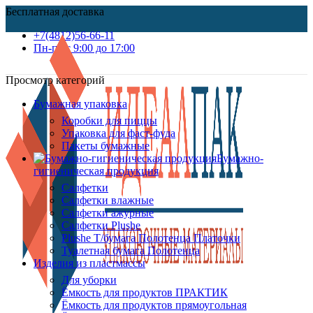
Бесплатная доставка
+7(4812)56-66-11
Пн-пт c 9:00 до 17:00
Просмотр категорий
Бумажная упаковка
Коробки для пиццы
Упаковка для фаст-фуда
Пакеты бумажные
Бумажно-
гигиеническая продукция
Салфетки
Салфетки влажные
Салфетки ажурные
Салфетки Plushe
Plushe Т/бумага Полотенца Платочки
Туалетная бумага Полотенца
Изделия из пластмассы
Для уборки
Ёмкость для продуктов ПРАКТИК
Ёмкость для продуктов прямоугольная