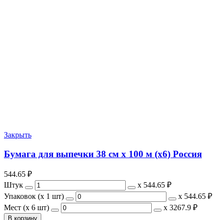
Закрыть
Бумага для выпечки 38 см х 100 м (х6) Россия
544.65
₽
Штук
х
544.65 ₽
Упаковок (x 1 шт)
х
544.65 ₽
Мест (x 6 шт)
х
3267.9 ₽
В корзину