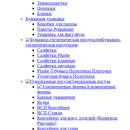
Термоэтикетки
Ценники
Бланки
Бумажная упаковка
Коробки для пиццы
Пакеты бумажные
Упаковка для фаст-фуда
Бумажно-
гигиеническая продукция
Салфетки
Салфетки Plushe
Салфетки влажные
Салфетки ажурные
Plushe Т/бумага Полотенца Платочки
Туалетная бумага Полотенца
Одноразовая посуда
Алюминиевые
формы
Барные украшения
Ведра
ВСП Контейнер
ВСП Стакан
Контейнер для конд. изделий (Коррексы
Ракушки)
Контейнер для суши