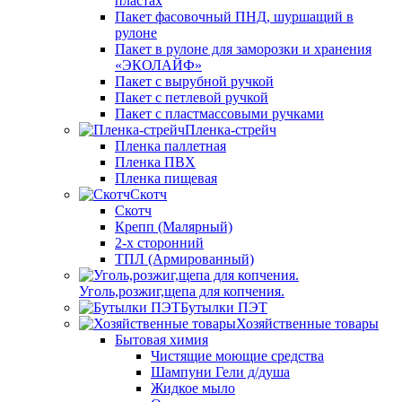
пластах
Пакет фасовочный ПНД, шуршащий в
рулоне
Пакет в рулоне для заморозки и хранения
«ЭКОЛАЙФ»
Пакет с вырубной ручкой
Пакет с петлевой ручкой
Пакет с пластмассовыми ручками
Пленка-стрейч
Пленка паллетная
Пленка ПВХ
Пленка пищевая
Скотч
Скотч
Крепп (Малярный)
2-х сторонний
ТПЛ (Армированный)
Уголь,розжиг,щепа для копчения.
Бутылки ПЭТ
Хозяйственные товары
Бытовая химия
Чистящие моющие средства
Шампуни Гели д/душа
Жидкое мыло