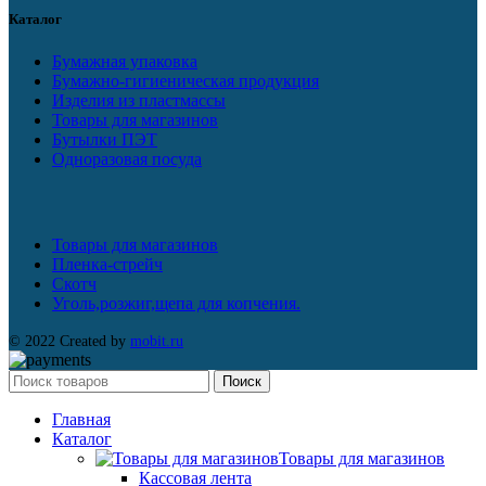
Каталог
Бумажная упаковка
Бумажно-гигиеническая продукция
Изделия из пластмассы
Товары для магазинов
Бутылки ПЭТ
Одноразовая посуда
Товары для магазинов
Пленка-стрейч
Скотч
Уголь,розжиг,щепа для копчения.
© 2022 Created by
mobit.ru
Поиск
Главная
Каталог
Товары для магазинов
Кассовая лента