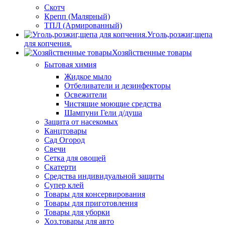
Скотч
Крепп (Малярный)
ТПЛ (Армированный)
Уголь,розжиг,щепа
для копчения.
Хозяйственные товары
Бытовая химия
Жидкое мыло
Отбеливатели и дезинфекторы
Освежители
Чистящие моющие средства
Шампуни Гели д/душа
Защита от насекомых
Канцтовары
Сад Огород
Свечи
Сетка для овощей
Скатерти
Средства индивидуальной защиты
Супер клей
Товары для консервирования
Товары для приготовления
Товары для уборки
Хоз.товары для авто