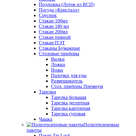
Подложка (Лоток из ВСП)
Посуда «Кристалл»
Соусник
Стакан 100мл
Стакан 180 мл
Стакан 200мл
Стакан пивной
Стакан ПЭТ
Стаканы Бумажные
Столовые приборы
Вилки
Ложки
Ножи
Палочки для еды
Размешиватель
Стол. приборы Премиум
Тарелки
Тарелка большая
Тарелка десертная
Тарелка картонная
Тарелка суповая
Чашка
Полиэтиленовые
пакеты
Пакет Zip Lock