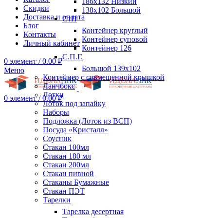
186х132 Низкий
Скидки
138х102 Большой
Доставка и оплата
СтП
Блог
Контейнер круглый
Контакты
Контейнер суповой
Личный кабинет
Контейнер 126
С.П.Г.
0
элемент
/
0.00
₽
Большой 139х102
Меню
Контейнер с совмещенной крышкой
Ланчбокс
Лотки
0
элемент
/
0.00
₽
Лоток под запайку
Наборы
Подложка (Лоток из ВСП)
Посуда «Кристалл»
Соусник
Стакан 100мл
Стакан 180 мл
Стакан 200мл
Стакан пивной
Стаканы Бумажные
Стакан ПЭТ
Тарелки
Тарелка десертная