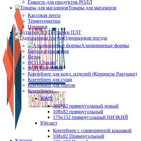
Ёмкость для продуктов РОЛЛ
Товары для магазинов
Кассовая лента
Термоэтикетки
Ценники
Бутылки ПЭТ
Одноразовая посуда
Алюминиевые формы
Барные украшения
Ведра
ВСП Стакан
ВСП Контейнер
Контейнер для конд. изделий (Коррексы Ракушки)
Контейнер для суши
Контейнер для тортов
Контейнера
ЮМТ
108*82 прямоугольный новый
108х82 прямоугольный
179х132 прямоугольный НИЗКИЙ
Юпласт
Контейнер с совмещенной крышкой
108х82 Прямоугольный
Каталог