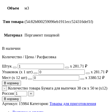
Объем
м3
Тип товара
(54:82b800259096eb1911ecc524316def1f)
Материал
Пергамент пищевой
В наличии
Количество / Цена / Расфасовка
Штук
х
281.71 ₽
Упаковок (x 1 шт)
х
281.71 ₽
Мест (x 12 шт)
х
3380.52 ₽
В корзину
Количество товара Бумага для выпечки 38 см х 50 м (х12)
Россия
В корзину
Артикул:
15984
Категория:
Товары для приготовления