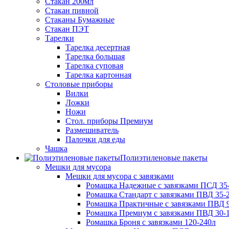
Стакан 200мл
Стакан пивной
Стаканы Бумажные
Стакан ПЭТ
Тарелки
Тарелка десертная
Тарелка большая
Тарелка суповая
Тарелка картонная
Столовые приборы
Вилки
Ложки
Ножи
Стол. приборы Премиум
Размешиватель
Палочки для еды
Чашка
Полиэтиленовые пакеты
Мешки для мусора
Мешки для мусора с завязками
Ромашка Надежные с завязками ПСД 35-
Ромашка Стандарт с завязками ПВД 35-2
Ромашка Практичные с завязками ПВД 9
Ромашка Премиум с завязками ПВД 30-
Ромашка Броня с завязками 120-240л