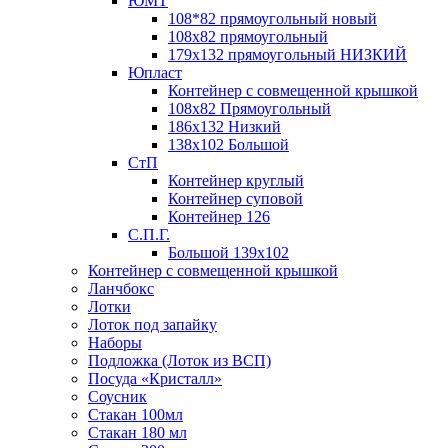
ЮМТ
108*82 прямоугольный новый
108х82 прямоугольный
179х132 прямоугольный НИЗКИЙ
Юпласт
Контейнер с совмещенной крышкой
108х82 Прямоугольный
186х132 Низкий
138х102 Большой
СтП
Контейнер круглый
Контейнер суповой
Контейнер 126
С.П.Г.
Большой 139х102
Контейнер с совмещенной крышкой
Ланчбокс
Лотки
Лоток под запайку
Наборы
Подложка (Лоток из ВСП)
Посуда «Кристалл»
Соусник
Стакан 100мл
Стакан 180 мл