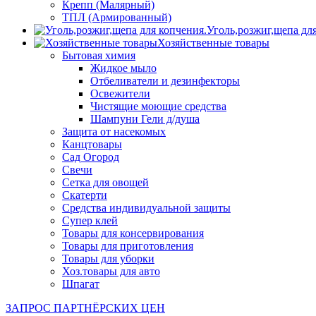
Крепп (Малярный)
ТПЛ (Армированный)
Уголь,розжиг,щепа дл
Хозяйственные товары
Бытовая химия
Жидкое мыло
Отбеливатели и дезинфекторы
Освежители
Чистящие моющие средства
Шампуни Гели д/душа
Защита от насекомых
Канцтовары
Сад Огород
Свечи
Сетка для овощей
Скатерти
Средства индивидуальной защиты
Супер клей
Товары для консервирования
Товары для приготовления
Товары для уборки
Хоз.товары для авто
Шпагат
ЗАПРОС ПАРТНЁРСКИХ ЦЕН