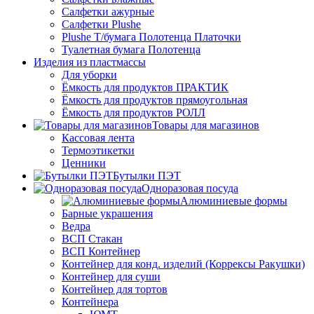
Салфетки ажурные
Салфетки Plushe
Plushe Т/бумага Полотенца Платочки
Туалетная бумага Полотенца
Изделия из пластмассы
Для уборки
Ёмкость для продуктов ПРАКТИК
Ёмкость для продуктов прямоугольная
Ёмкость для продуктов РОЛЛ
Товары для магазинов
Кассовая лента
Термоэтикетки
Ценники
Бутылки ПЭТ
Одноразовая посуда
Алюминиевые формы
Барные украшения
Ведра
ВСП Стакан
ВСП Контейнер
Контейнер для конд. изделий (Коррексы Ракушки)
Контейнер для суши
Контейнер для тортов
Контейнера