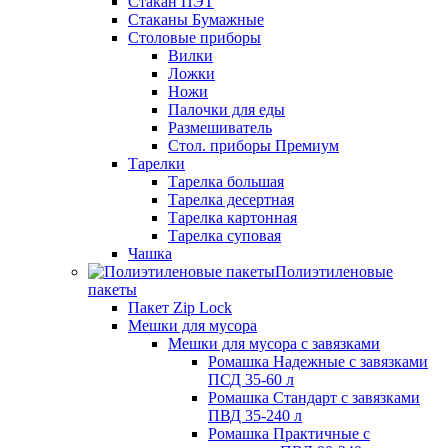
Стакан ПЭТ
Стаканы Бумажные
Столовые приборы
Вилки
Ложки
Ножи
Палочки для еды
Размешиватель
Стол. приборы Премиум
Тарелки
Тарелка большая
Тарелка десертная
Тарелка картонная
Тарелка суповая
Чашка
Полиэтиленовые
пакеты
Пакет Zip Lock
Мешки для мусора
Мешки для мусора с завязками
Ромашка Надежные с завязками
ПСД 35-60 л
Ромашка Стандарт с завязками
ПВД 35-240 л
Ромашка Практичные с