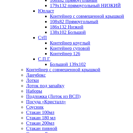
108х82 прямоугольный
179х132 прямоугольный НИЗКИЙ
Юпласт
Контейнер с совмещенной крышкой
108х82 Прямоугольный
186х132 Низкий
138х102 Большой
СтП
Контейнер круглый
Контейнер суповой
Контейнер 126
С.П.Г.
Большой 139х102
Контейнер с совмещенной крышкой
Ланчбокс
Лотки
Лоток под запайку
Наборы
Подложка (Лоток из ВСП)
Посуда «Кристалл»
Соусник
Стакан 100мл
Стакан 180 мл
Стакан 200мл
Стакан пивной