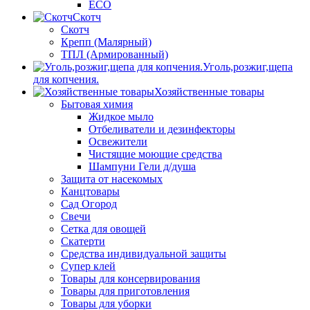
ECO
Скотч
Скотч
Крепп (Малярный)
ТПЛ (Армированный)
Уголь,розжиг,щепа
для копчения.
Хозяйственные товары
Бытовая химия
Жидкое мыло
Отбеливатели и дезинфекторы
Освежители
Чистящие моющие средства
Шампуни Гели д/душа
Защита от насекомых
Канцтовары
Сад Огород
Свечи
Сетка для овощей
Скатерти
Средства индивидуальной защиты
Супер клей
Товары для консервирования
Товары для приготовления
Товары для уборки