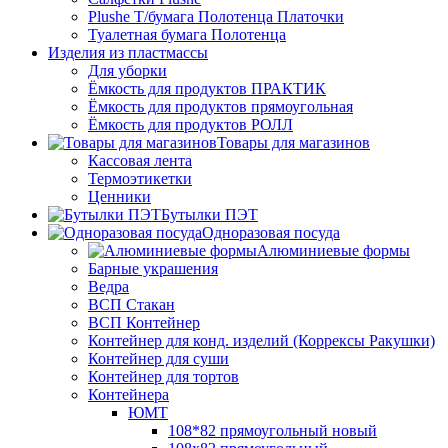
Plushe Т/бумага Полотенца Платочки
Туалетная бумага Полотенца
Изделия из пластмассы
Для уборки
Ёмкость для продуктов ПРАКТИК
Ёмкость для продуктов прямоугольная
Ёмкость для продуктов РОЛЛ
Товары для магазинов
Кассовая лента
Термоэтикетки
Ценники
Бутылки ПЭТ
Одноразовая посуда
Алюминиевые формы
Барные украшения
Ведра
ВСП Стакан
ВСП Контейнер
Контейнер для конд. изделий (Коррексы Ракушки)
Контейнер для суши
Контейнер для тортов
Контейнера
ЮМТ
108*82 прямоугольный новый