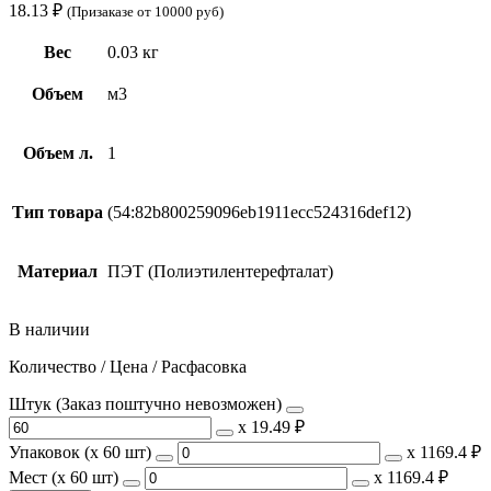
18.13
₽
(Призаказе от 10000 руб)
Вес
0.03 кг
Объем
м3
Объем л.
1
Тип товара
(54:82b800259096eb1911ecc524316def12)
Материал
ПЭТ (Полиэтилентерефталат)
В наличии
Количество / Цена / Расфасовка
Штук (Заказ поштучно невозможен)
х
19.49 ₽
Упаковок (x 60 шт)
х
1169.4 ₽
Мест (x 60 шт)
х
1169.4 ₽