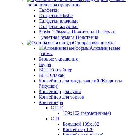
гигиеническая продукция
Салфетки
Салфетки Plushe
Салфетки влажные
Салфетки ажурные
Plushe Т/бумага Полотенца Платочки
Туалетная бумага Полотенца
Одноразовая посуда
Алюминиевые
формы
Барные украшения
Ведра
ВСП Контейнер
ВСП Стакан
Контейнер для конд. изделий (Коррексы
Ракушки)
Контейнер для суши
Контейнер для тортов
Контейнера
С.П.Г.
139х102 (герметичные)
СтП
Большой 139х102
Контейнер 126
Контейнер круглый