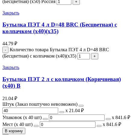
(Бесцветная) (х50) Россия
Закрыть
Бутылка ПЭТ 4 л D=48 BRC (Бесцветная) с
колпачком (х40)(х35)
44.79
₽
Количество товара Бутылка ПЭТ 4 л D=48 BRC
(Бесцветная) с колпачком (х40)(х35)
Закрыть
Бутылка ПЭТ 2 л с колпачком (Коричневая)
(х40) В
21.04
₽
Штук (Заказ поштучно невозможен)
х
21.04 ₽
Упаковок (x 40 шт)
х
841.6 ₽
Мест (x 40 шт)
х
841.6 ₽
В корзину