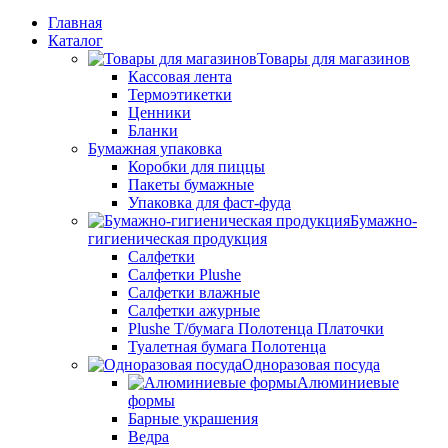
Главная
Каталог
Товары для магазинов
Кассовая лента
Термоэтикетки
Ценники
Бланки
Бумажная упаковка
Коробки для пиццы
Пакеты бумажные
Упаковка для фаст-фуда
Бумажно-
гигиеническая продукция
Салфетки
Салфетки Plushe
Салфетки влажные
Салфетки ажурные
Plushe Т/бумага Полотенца Платочки
Туалетная бумага Полотенца
Одноразовая посуда
Алюминиевые
формы
Барные украшения
Ведра