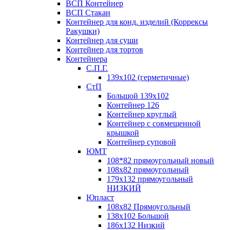
ВСП Контейнер
ВСП Стакан
Контейнер для конд. изделий (Коррексы
Ракушки)
Контейнер для суши
Контейнер для тортов
Контейнера
С.П.Г.
139х102 (герметичные)
СтП
Большой 139х102
Контейнер 126
Контейнер круглый
Контейнер с совмещенной
крышкой
Контейнер суповой
ЮМТ
108*82 прямоугольный новый
108х82 прямоугольный
179х132 прямоугольный
НИЗКИЙ
Юпласт
108х82 Прямоугольный
138х102 Большой
186х132 Низкий