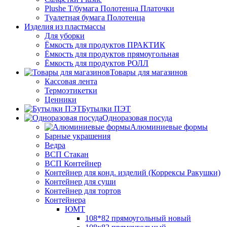
Plushe Т/бумага Полотенца Платочки
Туалетная бумага Полотенца
Изделия из пластмассы
Для уборки
Ёмкость для продуктов ПРАКТИК
Ёмкость для продуктов прямоугольная
Ёмкость для продуктов РОЛЛ
Товары для магазинов
Кассовая лента
Термоэтикетки
Ценники
Бутылки ПЭТ
Одноразовая посуда
Алюминиевые формы
Барные украшения
Ведра
ВСП Стакан
ВСП Контейнер
Контейнер для конд. изделий (Коррексы Ракушки)
Контейнер для суши
Контейнер для тортов
Контейнера
ЮМТ
108*82 прямоугольный новый