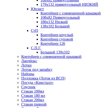
108х82 прямоугольный
179х132 прямоугольный НИЗКИЙ
Юпласт
Контейнер с совмещенной крышкой
108х82 Прямоугольный
186х132 Низкий
138х102 Большой
СтП
Контейнер круглый
Контейнер суповой
Контейнер 126
С.П.Г.
Большой 139х102
Контейнер с совмещенной крышкой
Ланчбокс
Лотки
Лоток под запайку
Наборы
Подложка (Лоток из ВСП)
Посуда «Кристалл»
Соусник
Стакан 100мл
Стакан 180 мл
Стакан 200мл
Стакан пивной