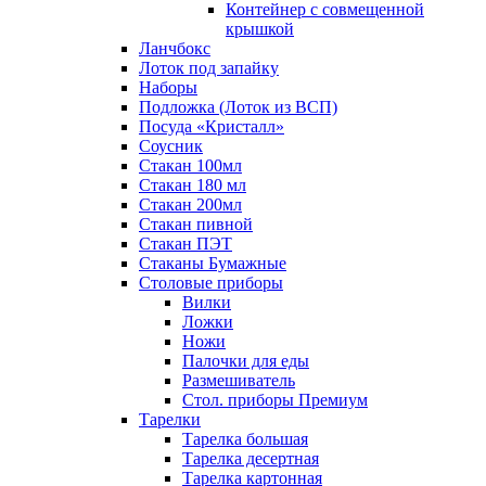
Контейнер с совмещенной
крышкой
Ланчбокс
Лоток под запайку
Наборы
Подложка (Лоток из ВСП)
Посуда «Кристалл»
Соусник
Стакан 100мл
Стакан 180 мл
Стакан 200мл
Стакан пивной
Стакан ПЭТ
Стаканы Бумажные
Столовые приборы
Вилки
Ложки
Ножи
Палочки для еды
Размешиватель
Стол. приборы Премиум
Тарелки
Тарелка большая
Тарелка десертная
Тарелка картонная