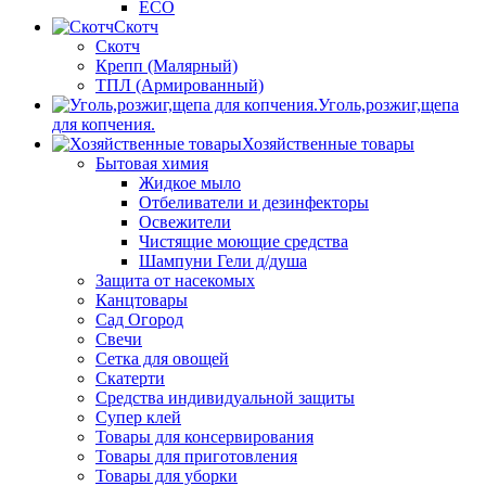
ECO
Скотч
Скотч
Крепп (Малярный)
ТПЛ (Армированный)
Уголь,розжиг,щепа
для копчения.
Хозяйственные товары
Бытовая химия
Жидкое мыло
Отбеливатели и дезинфекторы
Освежители
Чистящие моющие средства
Шампуни Гели д/душа
Защита от насекомых
Канцтовары
Сад Огород
Свечи
Сетка для овощей
Скатерти
Средства индивидуальной защиты
Супер клей
Товары для консервирования
Товары для приготовления
Товары для уборки