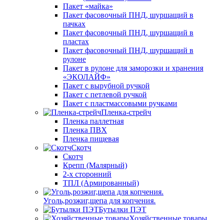
Пакет «майка»
Пакет фасовочный ПНД, шуршащий в
пачках
Пакет фасовочный ПНД, шуршащий в
пластах
Пакет фасовочный ПНД, шуршащий в
рулоне
Пакет в рулоне для заморозки и хранения
«ЭКОЛАЙФ»
Пакет с вырубной ручкой
Пакет с петлевой ручкой
Пакет с пластмассовыми ручками
Пленка-стрейч
Пленка паллетная
Пленка ПВХ
Пленка пищевая
Скотч
Скотч
Крепп (Малярный)
2-х сторонний
ТПЛ (Армированный)
Уголь,розжиг,щепа для копчения.
Бутылки ПЭТ
Хозяйственные товары