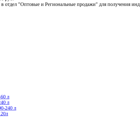
ся в отдел "Оптовые и Региональные продажи" для получения ин
60 л
40 л
0-240 л
120л