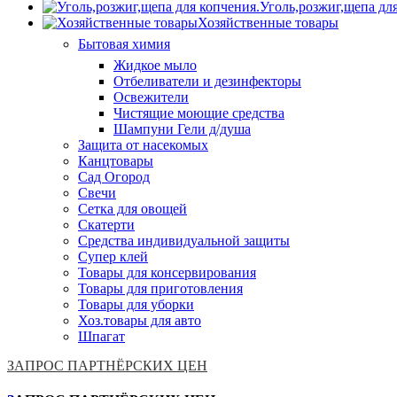
Уголь,розжиг,щепа дл
Хозяйственные товары
Бытовая химия
Жидкое мыло
Отбеливатели и дезинфекторы
Освежители
Чистящие моющие средства
Шампуни Гели д/душа
Защита от насекомых
Канцтовары
Сад Огород
Свечи
Сетка для овощей
Скатерти
Средства индивидуальной защиты
Супер клей
Товары для консервирования
Товары для приготовления
Товары для уборки
Хоз.товары для авто
Шпагат
ЗАПРОС ПАРТНЁРСКИХ ЦЕН