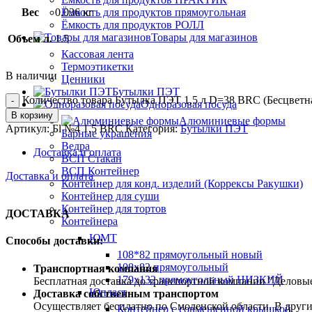
Вес
0.036 кг
Ёмкость для продуктов прямоугольная
Ёмкость для продуктов РОЛЛ
Товары для магазинов
Объем л.
1.5
Кассовая лента
Термоэтикетки
В наличии
Ценники
Бутылки ПЭТ
Количество товара Бутылка ПЭТ 1,5 л D=38 BRC (Бесцветная
Одноразовая посуда
В корзину
Алюминиевые формы
Артикул:
Бl №4 1,5 BRC
Категория:
Бутылки ПЭТ
Барные украшения
Ведра
Доставка и оплата
ВСП Стакан
ВСП Контейнер
Доставка и оплата
Контейнер для конд. изделий (Коррексы Ракушки)
Контейнер для суши
Контейнер для тортов
ДОСТАВКА
Контейнера
ЮМТ
Способы доставки:
108*82 прямоугольный новый
108х82 прямоугольный
Транспортная компания
179х132 прямоугольный НИЗКИЙ
Бесплатная доставка до транспортной компании "Делов
Юпласт
Доставка собственным транспортом
Осуществляет бесплатно по Смоленской области. В друг
Контейнер с совмещенной крышкой