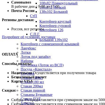
Самовывоз
108х82 Прямоугольный
В рабочие дни с 9-00 до 17-00
186х132 Низкий
Почта России
138х102 Большой
СтП
Регионы доставки:
Контейнер круглый
Контейнер суповой
Россия, все регионы
Контейнер 126
С.П.Г.
Подробнее об условиях доставки
Большой 139х102
Контейнер с совмещенной крышкой
Ланчбокс
Лотки
ОПЛАТА
Лоток под запайку
Наборы
Способы оплаты:
Подложка (Лоток из ВСП)
Посуда «Кристалл»
Наличными
Осуществляется при получении товара
Соусник
Безналичный расчет
Стакан 100мл
Карты VISA
Стакан 180 мл
Стакан 200мл
Стакан пивной
Скидки:
Стаканы Бумажные
Стакан ПЭТ
Скидка 4% предоставляется при суммарном заказе на 5000
Тарелки
Скидка 7% предоставляется при суммарном заказе на 1000