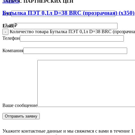
Закрыть
ЗАПРОС ПАРТНЁРСКИХ ЦЕН
Бутылка ПЭТ 0,1л D=38 BRC (прозрачная) (х350) 
Имя
17.49
₽
Email
Количество товара Бутылка ПЭТ 0,1л D=38 BRC (прозрачная)
Телефон
Компания
Ваше сообщение
Укажите контактные данные и мы свяжемся с вами в течение 1 