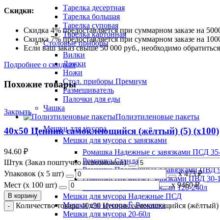
Тарелка десертная
Скидки:
Тарелка большая
Тарелка суповая
Скидка 4% предоставляется при суммарном заказе на 5000
Тарелка картонная
Скидка 7% предоставляется при суммарном заказе на 1000
Столовые приборы
Если ваш заказ свыше 50 000 руб., необходимо обратить
Вилки
Ложки
Подробнее о скидках
Ножи
Стол. приборы Премиум
Похожие товары
Размешиватель
Палочки для еды
Чашка
Закрыть
Полиэтиленовые пакеты
Мешки для мусора
40х50 Ценник самоклеющийся (жёлтый) (5) (х100)
Мешки для мусора с завязками
94.60
₽
Ромашка Надежные с завязками ПСД 35-
Ромашка Стандарт с завязками ПВД 35-2
Штук (Заказ поштучно невозможен)
Ромашка Практичные с завязками ПВД 9
Упаковок (x 5 шт)
х
473 ₽
Ромашка Премиум с завязками ПВД 30-
Мест (x 100 шт)
х
9460 ₽
Ромашка Броня с завязками 120-240л
В корзину
Мешки для мусора Надежные ПСД
Мешки для мусора Ё-Ромашка
Количество товара 40х50 Ценник самоклеющийся (жёлтый) (
Мешки для мусора 20-60л