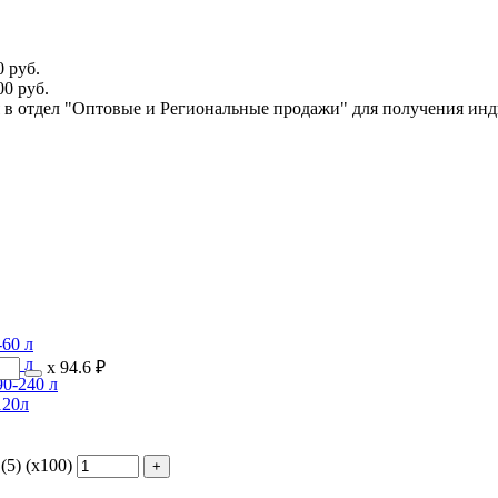
 руб.
0 руб.
ся в отдел "Оптовые и Региональные продажи" для получения ин
60 л
40 л
х
94.6 ₽
0-240 л
120л
5) (х100)