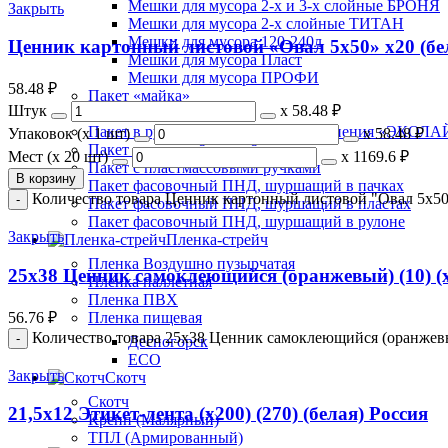
Мешки для мусора 2-х и 3-х слойные БРОНЯ
Закрыть
Мешки для мусора 2-х слойные ТИТАН
Мешки для мусора 120-240л
Ценник картонный листовой «Овал 5х50» х20 (бе
Мешки для мусора Пласт
Мешки для мусора ПРОФИ
58.48
₽
Пакет «майка»
Штук
х
58.48 ₽
Пакет Zip Lock
Пакет в рулоне для заморозки и хранения «ЭКОЛ
Упаковок (x 1 шт)
х
58.48 ₽
Пакет с петлевой ручкой
Мест (x 20 шт)
х
1169.6 ₽
Пакет с пластмассовыми ручками
В корзину
Пакет фасовочный ПНД, шуршащий в пачках
Количество товара Ценник картонный листовой "Овал 5х50
Пакет фасовочный ПНД, шуршащий в пластах
Пакет фасовочный ПНД, шуршащий в рулоне
Закрыть
Пленка-стрейч
Пленка Воздушно пузырчатая
25х38 Ценник самоклеющийся (оранжевый) (10) (
Пленка паллетная
Пленка ПВХ
56.76
₽
Пленка пищевая
Количество товара 25х38 Ценник самоклеющийся (оранжевый
Десногорск
ECO
Закрыть
Скотч
Скотч
21,5х12 Этикет-лента (х200) (270) (белая) Россия
Крепп (Малярный)
ТПЛ (Армированный)