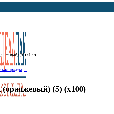
анжевый) (5) (х100)
ская продукция
(оранжевый) (5) (х100)