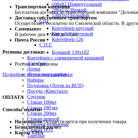
108х82 Прямоугольный
Транспортная компания
186х132 Низкий
Бесплатная доставка до транспортной компании "Делов
138х102 Большой
Доставка собственным транспортом
СтП
Осуществляет бесплатно по Смоленской области. В друг
Контейнер круглый
Самовывоз
Контейнер суповой
В рабочие дни с 9-00 до 17-00
Контейнер 126
Почта России
С.П.Г.
Регионы доставки:
Большой 139х102
Контейнер с совмещенной крышкой
Ланчбокс
Россия, все регионы
Лотки
Лоток под запайку
Подробнее об условиях доставки
Наборы
Подложка (Лоток из ВСП)
Посуда «Кристалл»
Соусник
ОПЛАТА
Стакан 100мл
Стакан 180 мл
Способы оплаты:
Стакан 200мл
Стакан пивной
Наличными
Осуществляется при получении товара
Стаканы Бумажные
Безналичный расчет
Стакан ПЭТ
Карты VISA
Тарелки