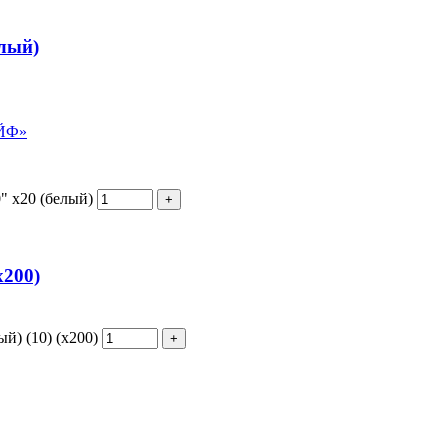
лый)
АЙФ»
" х20 (белый)
х200)
) (10) (х200)