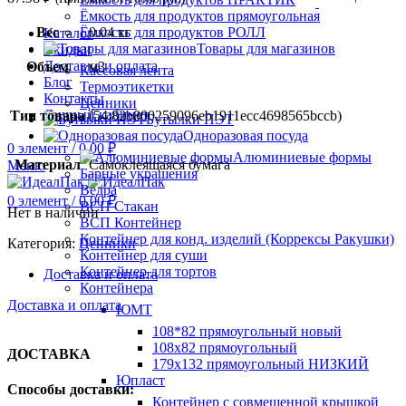
Ёмкость для продуктов прямоугольная
Вес
0.04 кг
Ёмкость для продуктов РОЛЛ
Каталог
Товары для магазинов
Скидки
Доставка и оплата
Объем
м3
Кассовая лента
Блог
Термоэтикетки
Контакты
Ценники
Личный кабинет
Тип товара
(54:82b800259096eb1911ecc4698565bccb)
Бутылки ПЭТ
Одноразовая посуда
0
элемент
/
0.00
₽
Алюминиевые формы
Материал
Самоклеящаяся бумага
Меню
Барные украшения
Ведра
0
элемент
/
0.00
₽
ВСП Стакан
Нет в наличии
ВСП Контейнер
Контейнер для конд. изделий (Коррексы Ракушки)
Категория:
Ценники
Контейнер для суши
Контейнер для тортов
Доставка и оплата
Контейнера
Доставка и оплата
ЮМТ
108*82 прямоугольный новый
108х82 прямоугольный
ДОСТАВКА
179х132 прямоугольный НИЗКИЙ
Юпласт
Способы доставки:
Контейнер с совмещенной крышкой