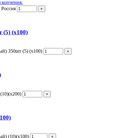
я копчения.
) Россия
(5) (х100)
й) 350шт (5) (х100)
)
(10)(х200)
100)
й) (10)(х100)