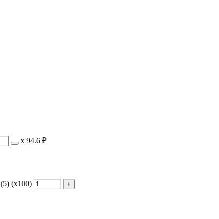
х
94.6 ₽
5) (х100)