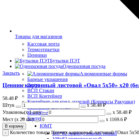
Товары для магазинов
Кассовая лента
Термоэтикетки
Ценники
Бутылки ПЭТ
Одноразовая посуда
Закрыть
Алюминиевые формы
Барные украшения
Ценник картонный листовой «Овал 5х50» х20 (бе
Ведра
ВСП Стакан
ВСП Контейнер
58.48
₽
Контейнер для конд. изделий (Коррексы Ракушки)
Штук
х
58.48 ₽
Контейнер для суши
Упаковок (x 1 шт)
х
58.48 ₽
Контейнер для тортов
Контейнера
Мест (x 20 шт)
х
1169.6 ₽
ЮМТ
В корзину
Количество товара Ценник картонный листовой "Овал 5х50
108*82 прямоугольный новый
108х82 прямоугольный