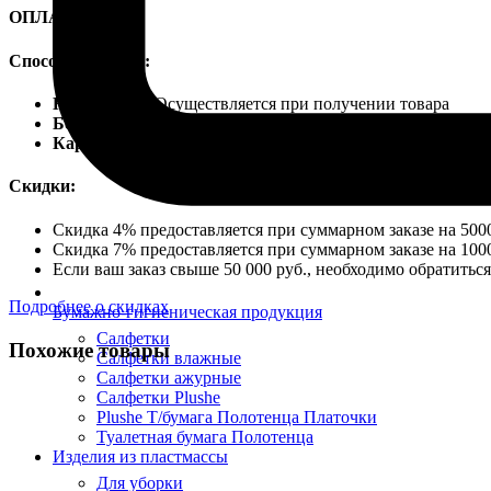
ОПЛАТА
Способы оплаты:
Наличными
Осуществляется при получении товара
Безналичный расчет
Карты VISA
Скидки:
Скидка 4% предоставляется при суммарном заказе на 5000
Скидка 7% предоставляется при суммарном заказе на 1000
Если ваш заказ свыше 50 000 руб., необходимо обратить
Подробнее о скидках
Бумажно-гигиеническая продукция
Салфетки
Похожие товары
Салфетки влажные
Салфетки ажурные
Салфетки Plushe
Plushe Т/бумага Полотенца Платочки
Туалетная бумага Полотенца
Изделия из пластмассы
Для уборки