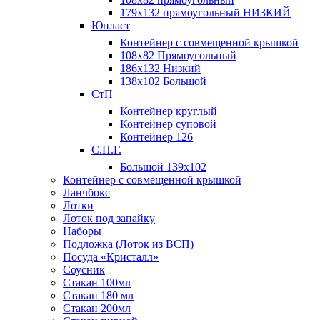
179х132 прямоугольный НИЗКИЙ
Юпласт
Контейнер с совмещенной крышкой
108х82 Прямоугольный
186х132 Низкий
138х102 Большой
СтП
Контейнер круглый
Контейнер суповой
Контейнер 126
С.П.Г.
Большой 139х102
Контейнер с совмещенной крышкой
Ланчбокс
Лотки
Лоток под запайку
Наборы
Подложка (Лоток из ВСП)
Посуда «Кристалл»
Соусник
Стакан 100мл
Стакан 180 мл
Стакан 200мл