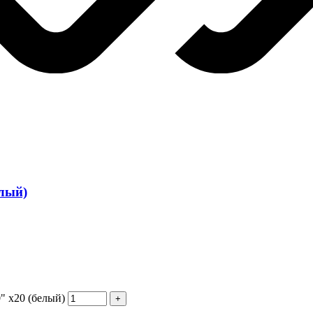
лый)
" х20 (белый)