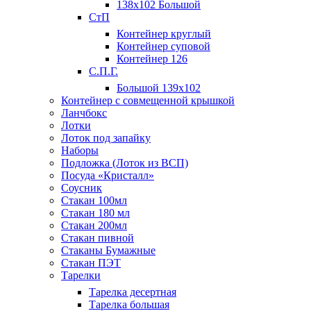
138х102 Большой
СтП
Контейнер круглый
Контейнер суповой
Контейнер 126
С.П.Г.
Большой 139х102
Контейнер с совмещенной крышкой
Ланчбокс
Лотки
Лоток под запайку
Наборы
Подложка (Лоток из ВСП)
Посуда «Кристалл»
Соусник
Стакан 100мл
Стакан 180 мл
Стакан 200мл
Стакан пивной
Стаканы Бумажные
Стакан ПЭТ
Тарелки
Тарелка десертная
Тарелка большая