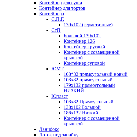
Контейнер для суши
Контейнер для тортов
Контейнера
С.П.Г.
139х102 (герметичные)
СтП
Большой 139х102
Контейнер 126
Контейнер круглый
Контейнер с совмещенной
крышкой
Контейнер суповой
ЮМТ
108*82 прямоугольный новый
108х82 прямоугольный
179х132 прямоугольный
НИЗКИЙ
Юпласт
108х82 Прямоугольный
138х102 Большой
186х132 Низкий
Контейнер с совмещенной
крышкой
Ланчбокс
Лоток под запайку