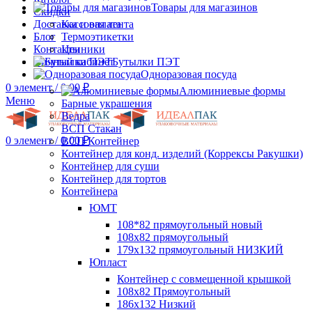
Товары для магазинов
Скидки
Доставка и оплата
Кассовая лента
Блог
Термоэтикетки
Контакты
Ценники
Личный кабинет
Бутылки ПЭТ
Одноразовая посуда
0
элемент
/
0.00
₽
Алюминиевые формы
Меню
Барные украшения
Ведра
ВСП Стакан
0
элемент
/
0.00
₽
ВСП Контейнер
Контейнер для конд. изделий (Коррексы Ракушки)
Контейнер для суши
Контейнер для тортов
Контейнера
ЮМТ
108*82 прямоугольный новый
108х82 прямоугольный
179х132 прямоугольный НИЗКИЙ
Юпласт
Контейнер с совмещенной крышкой
108х82 Прямоугольный
186х132 Низкий