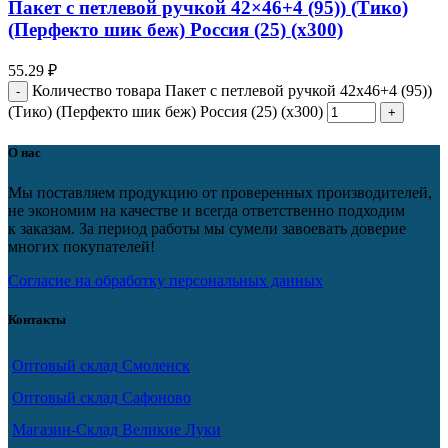
Пакет с петлевой ручкой 42×46+4 (95)) (Тико)
(Перфекто шик беж) Россия (25) (х300)
55.29
₽
Количество товара Пакет с петлевой ручкой 42x46+4 (95))
(Тико) (Перфекто шик беж) Россия (25) (х300)
О нас
Мы поставляем продукцию от проверенных производителей,
не экономим на качестве и всегда ответственно подходим
к заказам. За период работы мы сумели завоевать доверие
многих покупателей!
Согласие на обработку персональных данных
Контакты
Оптовый склад Смоленск
Оптовый склад Сафоново
Магазин-Склад Великие Луки