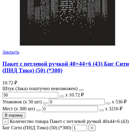
Закрыть
Пакет с петлевой ручкой 40×44+6 (43) Биг Сити
(ПНД Тико) (50) (*300)
10.72
₽
Штук (Заказ поштучно невозможен)
х
10.72 ₽
Упаковок (x 50 шт)
х
536 ₽
Мест (x 300 шт)
х
3216 ₽
В корзину
Количество товара Пакет с петлевой ручкой 40x44+6 (43)
Биг Сити (ПНД Тико) (50) (*300)