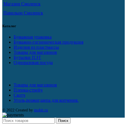
Магазин Смоленск
Павильон Смоленск
Каталог
Бумажная упаковка
Бумажно-гигиеническая продукция
Изделия из пластмассы
Товары для магазинов
Бутылки ПЭТ
Одноразовая посуда
Товары для магазинов
Пленка-стрейч
Скотч
Уголь,розжиг,щепа для копчения.
© 2022 Created by
mobit.ru
Поиск