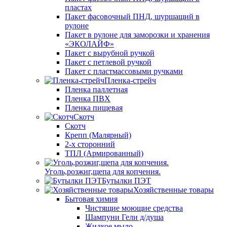
пластах
Пакет фасовочный ПНД, шуршащий в
рулоне
Пакет в рулоне для заморозки и хранения
«ЭКОЛАЙФ»
Пакет с вырубной ручкой
Пакет с петлевой ручкой
Пакет с пластмассовыми ручками
Пленка-стрейч
Пленка паллетная
Пленка ПВХ
Пленка пищевая
Скотч
Скотч
Крепп (Малярный)
2-х сторонний
ТПЛ (Армированный)
Уголь,розжиг,щепа для копчения.
Бутылки ПЭТ
Хозяйственные товары
Бытовая химия
Чистящие моющие средства
Шампуни Гели д/душа
Жидкое мыло