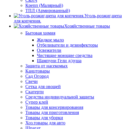
Скотч
Крепп (Малярный)
ТПЛ (Армированный)
Уголь,розжиг,щепа
для копчения.
Хозяйственные товары
Бытовая химия
Жидкое мыло
Отбеливатели и дезинфекторы
Освежители
Чистящие моющие средства
Шампуни Гели д/душа
Защита от насекомых
Канцтовары
Сад Огород
Свечи
Сетка для овощей
Скатерти
Средства индивидуальной защиты
Супер клей
Товары для консервирования
Товары для приготовления
Товары для уборки
Хоз.товары для авто
Шпагат