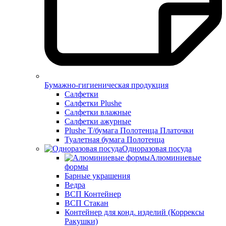
Бумажно-гигиеническая продукция
Салфетки
Салфетки Plushe
Салфетки влажные
Салфетки ажурные
Plushe Т/бумага Полотенца Платочки
Туалетная бумага Полотенца
Одноразовая посуда
Алюминиевые
формы
Барные украшения
Ведра
ВСП Контейнер
ВСП Стакан
Контейнер для конд. изделий (Коррексы
Ракушки)