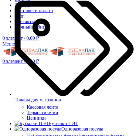
Скидки
Доставка и оплата
Блог
Контакты
Личный кабинет
0
элемент
/
0.00
₽
Меню
0
элемент
/
0.00
₽
Товары для магазинов
Кассовая лента
Термоэтикетки
Ценники
Бутылки ПЭТ
Одноразовая посуда