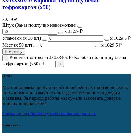
330х330х40 Коробка под пиццу белая
гофрокартон (х50)
32.59
₽
Штук (Заказ поштучно невозможен)
х
32.59 ₽
Упаковок (x 50 шт)
х
1629.5 ₽
Мест (x 50 шт)
х
1629.5 ₽
В корзину
Количество товара 330х330х40 Коробка под пиццу белая
гофрокартон (х50)
О нас
Мы поставляем продукцию от проверенных производителей,
не экономим на качестве и всегда ответственно подходим
к заказам. За период работы мы сумели завоевать доверие
многих покупателей!
Согласие на обработку персональных данных
Контакты