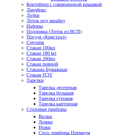
Контейнер с совмещенной крышкой
Ланчбокс
Лотки
Лоток под запайку
Наборы
Подложка (Лоток из ВСП)
Посуда «Кристалл»
Соусник
Стакан 100мл
Стакан 180 мл
Стакан 200мл
Стакан пивной
Стаканы Бумажные
Стакан ПЭТ
Тарелки
Тарелка десертная
Тарелка большая
Тарелка суповая
Тарелка картонная
Столовые приборы
Вилки
Ложки
Ножи
Стол. приборы Премиум