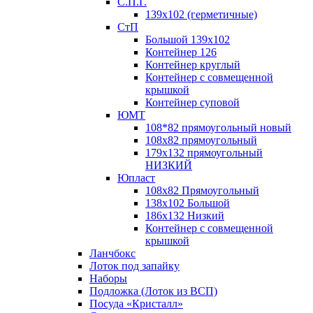
С.П.Г.
139х102 (герметичные)
СтП
Большой 139х102
Контейнер 126
Контейнер круглый
Контейнер с совмещенной
крышкой
Контейнер суповой
ЮМТ
108*82 прямоугольный новый
108х82 прямоугольный
179х132 прямоугольный
НИЗКИЙ
Юпласт
108х82 Прямоугольный
138х102 Большой
186х132 Низкий
Контейнер с совмещенной
крышкой
Ланчбокс
Лоток под запайку
Наборы
Подложка (Лоток из ВСП)
Посуда «Кристалл»