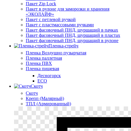
Пакет Zip Lock
Пакет в рулоне для заморозки и хранения
«ЭКОЛАЙФ»
Пакет с петлевой ручкой
Пакет с пластмассовыми ручками
Пакет фасовочный ПНД, шуршащий в пачках
Пакет фасовочный ПНД, шуршащий в пластах
Пакет фасовочный ПНД, шуршащий в рулоне
Пленка-стрейч
Пленка Воздушно пузырчатая
Пленка паллетная
Пленка ПВХ
Пленка пищевая
Десногорск
ECO
Скотч
Скотч
Крепп (Малярный)
ТПЛ (Армированный)