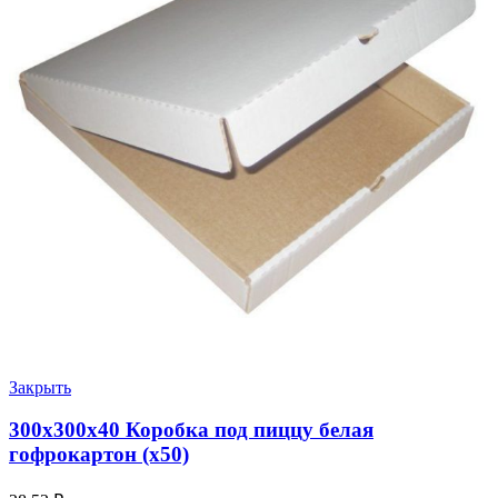
Закрыть
300х300х40 Коробка под пиццу белая
гофрокартон (х50)