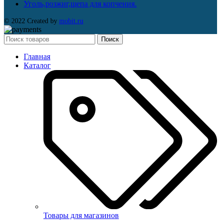
Уголь,розжиг,щепа для копчения.
© 2022 Created by
mobit.ru
Поиск
Главная
Каталог
Товары для магазинов