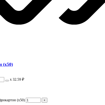
 (х50)
х
32.59 ₽
фрокартон (х50)