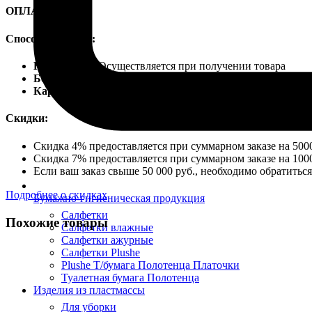
ОПЛАТА
Способы оплаты:
Наличными
Осуществляется при получении товара
Безналичный расчет
Карты VISA
Скидки:
Скидка 4% предоставляется при суммарном заказе на 5000
Скидка 7% предоставляется при суммарном заказе на 1000
Если ваш заказ свыше 50 000 руб., необходимо обратить
Подробнее о скидках
Бумажно-гигиеническая продукция
Салфетки
Похожие товары
Салфетки влажные
Салфетки ажурные
Салфетки Plushe
Plushe Т/бумага Полотенца Платочки
Туалетная бумага Полотенца
Изделия из пластмассы
Для уборки