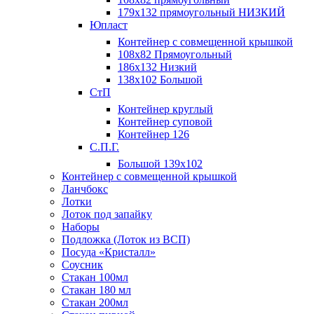
179х132 прямоугольный НИЗКИЙ
Юпласт
Контейнер с совмещенной крышкой
108х82 Прямоугольный
186х132 Низкий
138х102 Большой
СтП
Контейнер круглый
Контейнер суповой
Контейнер 126
С.П.Г.
Большой 139х102
Контейнер с совмещенной крышкой
Ланчбокс
Лотки
Лоток под запайку
Наборы
Подложка (Лоток из ВСП)
Посуда «Кристалл»
Соусник
Стакан 100мл
Стакан 180 мл
Стакан 200мл