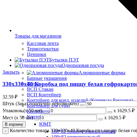
Товары для магазинов
Кассовая лента
Термоэтикетки
Ценники
Бутылки ПЭТ
Одноразовая посуда
Закрыть
Алюминиевые формы
Барные украшения
330х330х40 Коробка под пиццу белая гофрокартон
Ведра
ВСП Стакан
ВСП Контейнер
32.59
₽
Контейнер для конд. изделий (Коррексы Ракушки)
Штук (Заказ поштучно невозможен)
Контейнер для суши
Упаковок (x 50 шт)
х
1629.5 ₽
Контейнер для тортов
Контейнера
Мест (x 50 шт)
х
1629.5 ₽
ЮМТ
В корзину
Количество товара 330х330х40 Коробка под пиццу белая го
108*82 прямоугольный новый
108х82 прямоугольный