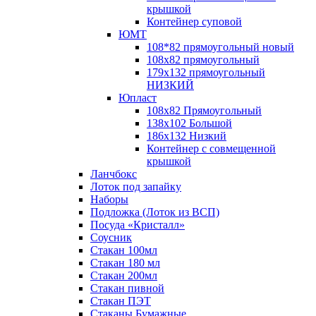
крышкой
Контейнер суповой
ЮМТ
108*82 прямоугольный новый
108х82 прямоугольный
179х132 прямоугольный
НИЗКИЙ
Юпласт
108х82 Прямоугольный
138х102 Большой
186х132 Низкий
Контейнер с совмещенной
крышкой
Ланчбокс
Лоток под запайку
Наборы
Подложка (Лоток из ВСП)
Посуда «Кристалл»
Соусник
Стакан 100мл
Стакан 180 мл
Стакан 200мл
Стакан пивной
Стакан ПЭТ
Стаканы Бумажные