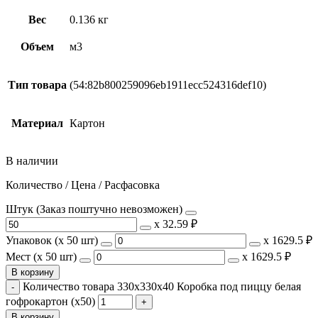
Вес
0.136 кг
Объем
м3
Тип товара
(54:82b800259096eb1911ecc524316def10)
Материал
Картон
В наличии
Количество / Цена / Расфасовка
Штук (Заказ поштучно невозможен)
х
32.59 ₽
Упаковок (x 50 шт)
х
1629.5 ₽
Мест (x 50 шт)
х
1629.5 ₽
В корзину
Количество товара 330х330х40 Коробка под пиццу белая
гофрокартон (х50)
В корзину