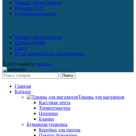
Товары для магазинов
Бутылки ПЭТ
Одноразовая посуда
Товары для магазинов
Пленка-стрейч
Скотч
Уголь,розжиг,щепа для копчения.
© 2022 Created by
mobit.ru
Поиск
Главная
Каталог
Товары для магазинов
Кассовая лента
Термоэтикетки
Ценники
Бланки
Бумажная упаковка
Коробки для пиццы
Пакеты бумажные