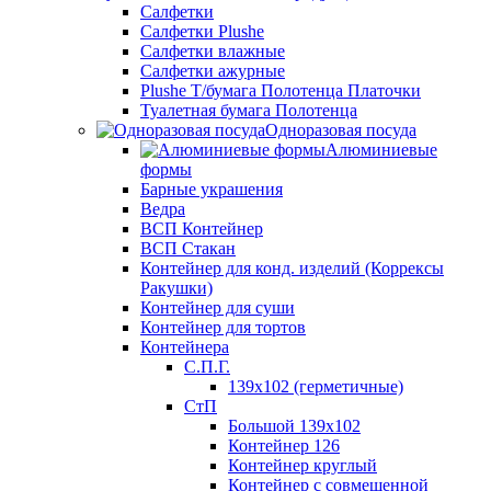
Салфетки
Салфетки Plushe
Салфетки влажные
Салфетки ажурные
Plushe Т/бумага Полотенца Платочки
Туалетная бумага Полотенца
Одноразовая посуда
Алюминиевые
формы
Барные украшения
Ведра
ВСП Контейнер
ВСП Стакан
Контейнер для конд. изделий (Коррексы
Ракушки)
Контейнер для суши
Контейнер для тортов
Контейнера
С.П.Г.
139х102 (герметичные)
СтП
Большой 139х102
Контейнер 126
Контейнер круглый
Контейнер с совмещенной