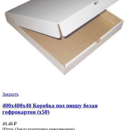
Закрыть
400х400х40 Коробка под пиццу белая
гофрокартон (х50)
49.48
₽
Штук (Заказ поштучно невозможен)