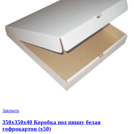
Закрыть
350х350х40 Коробка под пиццу белая
гофрокартон (х50)