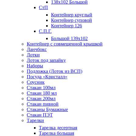
138х102 Большой
СтП
Контейнер круглый
Контейнер суповой
Контейнер 126
С.П.Г.
Большой 139х102
Контейнер с совмещенной крышкой
Ланчбокс
Лотки
Лоток под запайку
Наборы
Подложка (Лоток из ВСП)
Посуда «Кристалл»
Соусник
Стакан 100мл
Стакан 180 мл
Стакан 200мл
Стакан пивной
Стаканы Бумажные
Стакан ПЭТ
Тарелки
Тарелка десертная
Тарелка большая