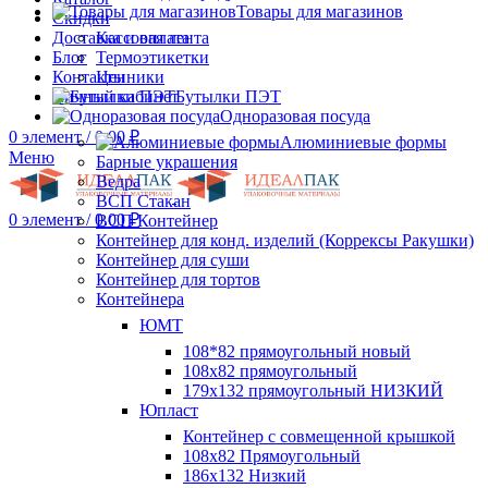
Товары для магазинов
Скидки
Доставка и оплата
Кассовая лента
Блог
Термоэтикетки
Контакты
Ценники
Личный кабинет
Бутылки ПЭТ
Одноразовая посуда
0
элемент
/
0.00
₽
Алюминиевые формы
Меню
Барные украшения
Ведра
ВСП Стакан
0
элемент
/
0.00
₽
ВСП Контейнер
Контейнер для конд. изделий (Коррексы Ракушки)
Контейнер для суши
Контейнер для тортов
Контейнера
ЮМТ
108*82 прямоугольный новый
108х82 прямоугольный
179х132 прямоугольный НИЗКИЙ
Юпласт
Контейнер с совмещенной крышкой
108х82 Прямоугольный
186х132 Низкий