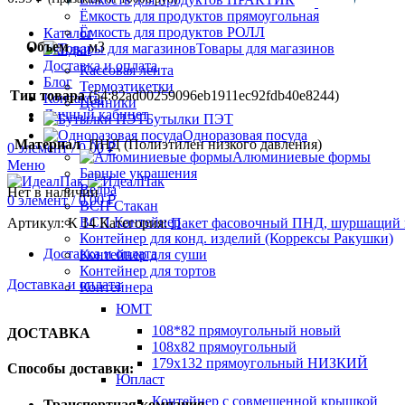
Ёмкость для продуктов прямоугольная
Ёмкость для продуктов РОЛЛ
Каталог
Объем
м3
Товары для магазинов
Скидки
Доставка и оплата
Кассовая лента
Блог
Термоэтикетки
Тип товара
(54:82ad00259096eb1911ec92fdb40e8244)
Контакты
Ценники
Личный кабинет
Бутылки ПЭТ
Одноразовая посуда
Материал
ПНД (Полиэтилен низкого давления)
0
элемент
/
0.00
₽
Алюминиевые формы
Меню
Барные украшения
Ведра
Нет в наличии
0
элемент
/
0.00
₽
ВСП Стакан
ВСП Контейнер
Артикул:
К 14
Категория:
Пакет фасовочный ПНД, шуршащий 
Контейнер для конд. изделий (Коррексы Ракушки)
Доставка и оплата
Контейнер для суши
Контейнер для тортов
Доставка и оплата
Контейнера
ЮМТ
108*82 прямоугольный новый
ДОСТАВКА
108х82 прямоугольный
179х132 прямоугольный НИЗКИЙ
Способы доставки:
Юпласт
Контейнер с совмещенной крышкой
Транспортная компания