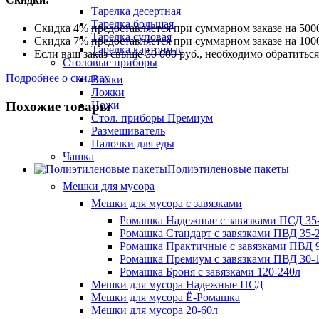
Тарелка десертная
Тарелка большая
Скидка 4% предоставляется при суммарном заказе на 5000
Тарелка суповая
Скидка 7% предоставляется при суммарном заказе на 1000
Тарелка картонная
Если ваш заказ свыше 50 000 руб., необходимо обратить
Столовые приборы
Подробнее о скидках
Вилки
Ложки
Похожие товары
Ножи
Стол. приборы Премиум
Размешиватель
Палочки для еды
Чашка
Полиэтиленовые пакеты
Мешки для мусора
Мешки для мусора с завязками
Ромашка Надежные с завязками ПСД 35-
Ромашка Стандарт с завязками ПВД 35-2
Ромашка Практичные с завязками ПВД 9
Ромашка Премиум с завязками ПВД 30-
Ромашка Броня с завязками 120-240л
Мешки для мусора Надежные ПСД
Мешки для мусора Ё-Ромашка
Мешки для мусора 20-60л