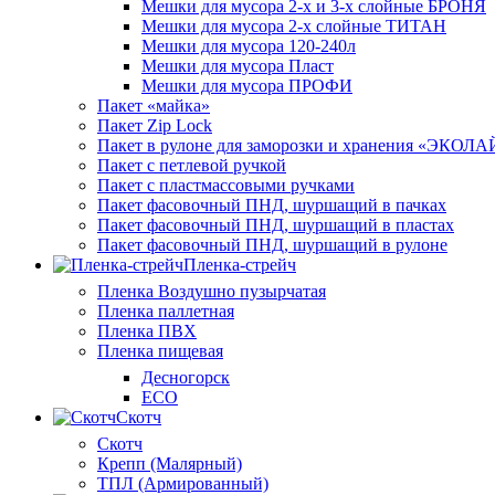
Мешки для мусора 2-х и 3-х слойные БРОНЯ
Мешки для мусора 2-х слойные ТИТАН
Мешки для мусора 120-240л
Мешки для мусора Пласт
Мешки для мусора ПРОФИ
Пакет «майка»
Пакет Zip Lock
Пакет в рулоне для заморозки и хранения «ЭКОЛ
Пакет с петлевой ручкой
Пакет с пластмассовыми ручками
Пакет фасовочный ПНД, шуршащий в пачках
Пакет фасовочный ПНД, шуршащий в пластах
Пакет фасовочный ПНД, шуршащий в рулоне
Пленка-стрейч
Пленка Воздушно пузырчатая
Пленка паллетная
Пленка ПВХ
Пленка пищевая
Десногорск
ECO
Скотч
Скотч
Крепп (Малярный)
ТПЛ (Армированный)