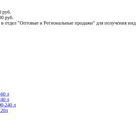
 руб.
0 руб.
ся в отдел "Оптовые и Региональные продажи" для получения ин
60 л
40 л
0-240 л
120л