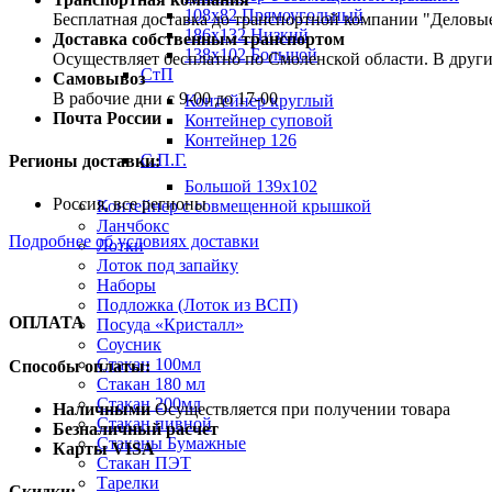
108х82 Прямоугольный
Бесплатная доставка до транспортной компании "Делов
186х132 Низкий
Доставка собственным транспортом
138х102 Большой
Осуществляет бесплатно по Смоленской области. В друг
СтП
Самовывоз
В рабочие дни с 9-00 до 17-00
Контейнер круглый
Почта России
Контейнер суповой
Контейнер 126
С.П.Г.
Регионы доставки:
Большой 139х102
Россия, все регионы
Контейнер с совмещенной крышкой
Ланчбокс
Подробнее об условиях доставки
Лотки
Лоток под запайку
Наборы
Подложка (Лоток из ВСП)
ОПЛАТА
Посуда «Кристалл»
Соусник
Стакан 100мл
Способы оплаты:
Стакан 180 мл
Стакан 200мл
Наличными
Осуществляется при получении товара
Стакан пивной
Безналичный расчет
Стаканы Бумажные
Карты VISA
Стакан ПЭТ
Тарелки
Скидки: