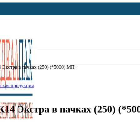
 Экстра в пачках (250) (*5000) МП+
ская продукция
К14 Экстра в пачках (250) (*5