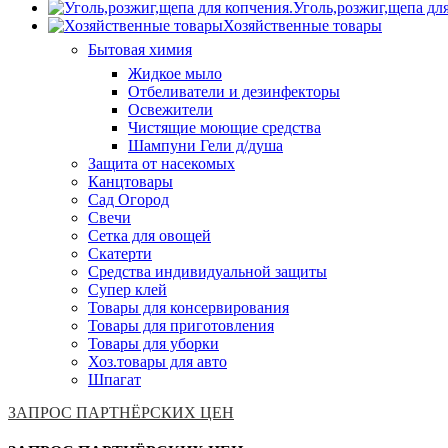
Уголь,розжиг,щепа дл
Хозяйственные товары
Бытовая химия
Жидкое мыло
Отбеливатели и дезинфекторы
Освежители
Чистящие моющие средства
Шампуни Гели д/душа
Защита от насекомых
Канцтовары
Сад Огород
Свечи
Сетка для овощей
Скатерти
Средства индивидуальной защиты
Супер клей
Товары для консервирования
Товары для приготовления
Товары для уборки
Хоз.товары для авто
Шпагат
ЗАПРОС ПАРТНЁРСКИХ ЦЕН