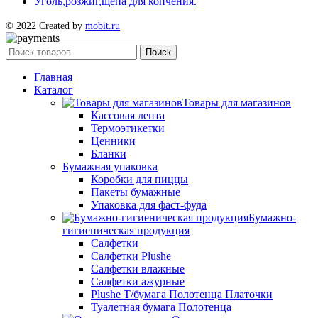
Уголь,розжиг,щепа для копчения.
© 2022 Created by
mobit.ru
Поиск
Главная
Каталог
Товары для магазинов
Кассовая лента
Термоэтикетки
Ценники
Бланки
Бумажная упаковка
Коробки для пиццы
Пакеты бумажные
Упаковка для фаст-фуда
Бумажно-
гигиеническая продукция
Салфетки
Салфетки Plushe
Салфетки влажные
Салфетки ажурные
Plushe Т/бумага Полотенца Платочки
Туалетная бумага Полотенца