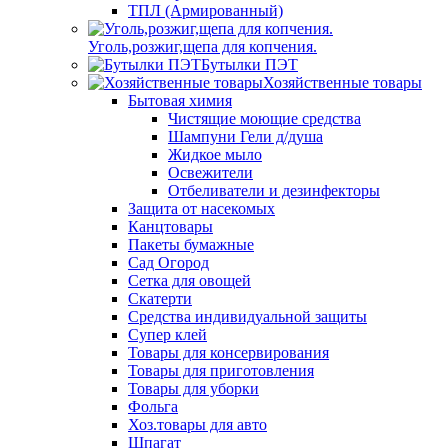
ТПЛ (Армированный)
Уголь,розжиг,щепа для копчения.
Бутылки ПЭТ
Хозяйственные товары
Бытовая химия
Чистящие моющие средства
Шампуни Гели д/душа
Жидкое мыло
Освежители
Отбеливатели и дезинфекторы
Защита от насекомых
Канцтовары
Пакеты бумажные
Сад Огород
Сетка для овощей
Скатерти
Средства индивидуальной защиты
Супер клей
Товары для консервирования
Товары для приготовления
Товары для уборки
Фольга
Хоз.товары для авто
Шпагат