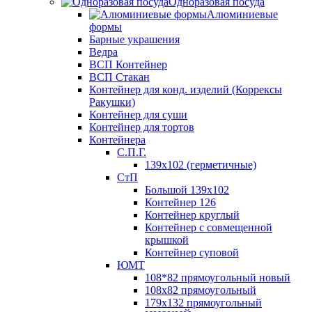
Одноразовая посуда
Алюминиевые
формы
Барные украшения
Ведра
ВСП Контейнер
ВСП Стакан
Контейнер для конд. изделий (Коррексы
Ракушки)
Контейнер для суши
Контейнер для тортов
Контейнера
С.П.Г.
139х102 (герметичные)
СтП
Большой 139х102
Контейнер 126
Контейнер круглый
Контейнер с совмещенной
крышкой
Контейнер суповой
ЮМТ
108*82 прямоугольный новый
108х82 прямоугольный
179х132 прямоугольный