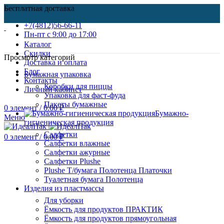
Бесплатная доставка
+7(4812)56-66-11
Пн-пт c 9:00 до 17:00
Каталог
Скидки
Просмотр категорий
Доставка и оплата
Блог
Бумажная упаковка
Контакты
Коробки для пиццы
Личный кабинет
Упаковка для фаст-фуда
Пакеты бумажные
0
элемент
/
0.00
₽
Бумажно-
Меню
гигиеническая продукция
Салфетки
0
элемент
/
0.00
₽
Салфетки влажные
Салфетки ажурные
Салфетки Plushe
Plushe Т/бумага Полотенца Платочки
Туалетная бумага Полотенца
Изделия из пластмассы
Для уборки
Ёмкость для продуктов ПРАКТИК
Ёмкость для продуктов прямоугольная