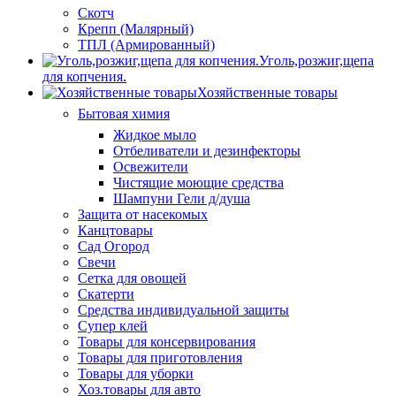
Скотч
Крепп (Малярный)
ТПЛ (Армированный)
Уголь,розжиг,щепа
для копчения.
Хозяйственные товары
Бытовая химия
Жидкое мыло
Отбеливатели и дезинфекторы
Освежители
Чистящие моющие средства
Шампуни Гели д/душа
Защита от насекомых
Канцтовары
Сад Огород
Свечи
Сетка для овощей
Скатерти
Средства индивидуальной защиты
Супер клей
Товары для консервирования
Товары для приготовления
Товары для уборки
Хоз.товары для авто