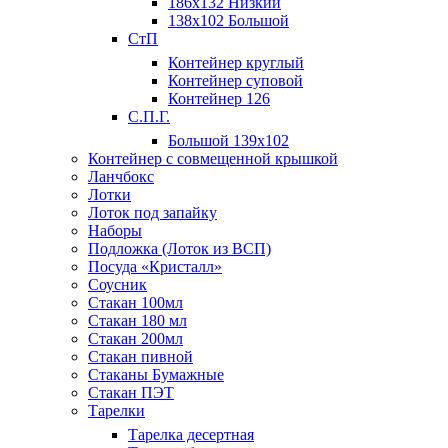
186х132 Низкий
138х102 Большой
СтП
Контейнер круглый
Контейнер суповой
Контейнер 126
С.П.Г.
Большой 139х102
Контейнер с совмещенной крышкой
Ланчбокс
Лотки
Лоток под запайку
Наборы
Подложка (Лоток из ВСП)
Посуда «Кристалл»
Соусник
Стакан 100мл
Стакан 180 мл
Стакан 200мл
Стакан пивной
Стаканы Бумажные
Стакан ПЭТ
Тарелки
Тарелка десертная