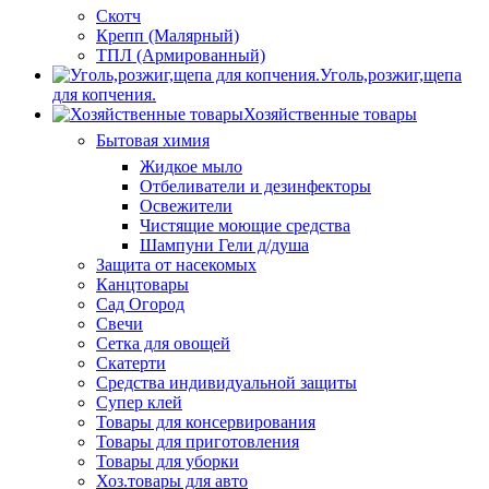
Скотч
Крепп (Малярный)
ТПЛ (Армированный)
Уголь,розжиг,щепа
для копчения.
Хозяйственные товары
Бытовая химия
Жидкое мыло
Отбеливатели и дезинфекторы
Освежители
Чистящие моющие средства
Шампуни Гели д/душа
Защита от насекомых
Канцтовары
Сад Огород
Свечи
Сетка для овощей
Скатерти
Средства индивидуальной защиты
Супер клей
Товары для консервирования
Товары для приготовления
Товары для уборки
Хоз.товары для авто