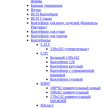
формы
Барные украшения
Ведра
ВСП Контейнер
ВСП Стакан
Контейнер для конд. изделий (Коррексы
Ракушки)
Контейнер для суши
Контейнер для тортов
Контейнера
С.П.Г.
139х102 (герметичные)
СтП
Большой 139х102
Контейнер 126
Контейнер круглый
Контейнер с совмещенной
крышкой
Контейнер суповой
ЮМТ
108*82 прямоугольный новый
108х82 прямоугольный
179х132 прямоугольный
НИЗКИЙ
Юпласт