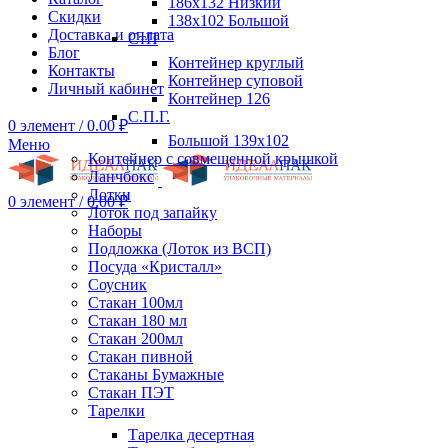
186х132 Низкий
Скидки
138х102 Большой
Доставка и оплата
СтП
Блог
Контейнер круглый
Контакты
Контейнер суповой
Личный кабинет
Контейнер 126
С.П.Г.
0
элемент
/
0.00
₽
Большой 139х102
Меню
Контейнер с совмещенной крышкой
Ланчбокс
Лотки
0
элемент
/
0.00
₽
Лоток под запайку
Наборы
Подложка (Лоток из ВСП)
Посуда «Кристалл»
Соусник
Стакан 100мл
Стакан 180 мл
Стакан 200мл
Стакан пивной
Стаканы Бумажные
Стакан ПЭТ
Тарелки
Тарелка десертная