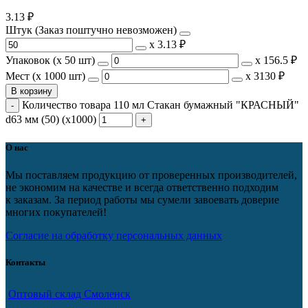
3.13
₽
Штук (Заказ поштучно невозможен)
х
3.13 ₽
Упаковок (x 50 шт)
х
156.5 ₽
Мест (x 1000 шт)
х
3130 ₽
В корзину
Количество товара 110 мл Стакан бумажный "КРАСНЫЙ"
d63 мм (50) (х1000)
О нас
Мы поставляем продукцию от проверенных производителей,
не экономим на качестве и всегда ответственно подходим
к заказам. За период работы мы сумели завоевать доверие
многих покупателей!
Согласие на обработку персональных данных
Контакты
Оптовый склад Смоленск