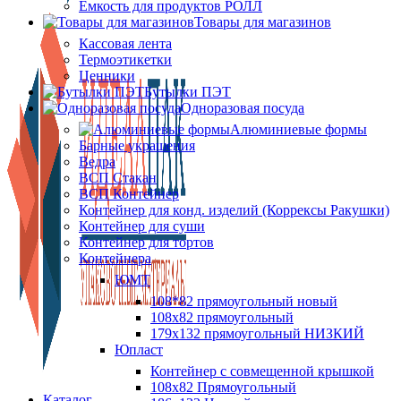
Ёмкость для продуктов РОЛЛ
Товары для магазинов
Кассовая лента
Термоэтикетки
Ценники
Бутылки ПЭТ
Одноразовая посуда
Алюминиевые формы
Барные украшения
Ведра
ВСП Стакан
ВСП Контейнер
Контейнер для конд. изделий (Коррексы Ракушки)
Контейнер для суши
Контейнер для тортов
Контейнера
ЮМТ
108*82 прямоугольный новый
108х82 прямоугольный
179х132 прямоугольный НИЗКИЙ
Юпласт
Контейнер с совмещенной крышкой
108х82 Прямоугольный
Каталог