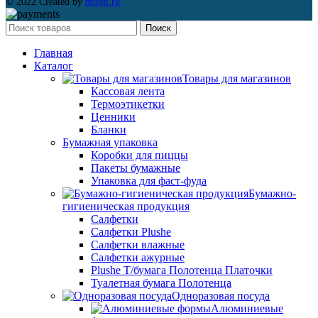
© 2022 Created by
mobit.ru
Поиск
Главная
Каталог
Товары для магазинов
Кассовая лента
Термоэтикетки
Ценники
Бланки
Бумажная упаковка
Коробки для пиццы
Пакеты бумажные
Упаковка для фаст-фуда
Бумажно-
гигиеническая продукция
Салфетки
Салфетки Plushe
Салфетки влажные
Салфетки ажурные
Plushe Т/бумага Полотенца Платочки
Туалетная бумага Полотенца
Одноразовая посуда
Алюминиевые