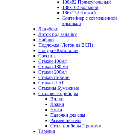
108х82 Прямоугольный
138х102 Большой
186х132 Низкий
Контейнер с совмещенной
крышкой
Ланчбокс
Лоток под запайку
Наборы
Подложка (Лоток из ВСП)
Посуда «Кристалл»
Соусник
Стакан 100мл
Стакан 180 мл
Стакан 200мл
Стакан пивной
Стакан ПЭТ
Стаканы Бумажные
Столовые приборы
Вилки
Ложки
Ножи
Палочки для еды
Размешиватель
Стол. приборы Премиум
Тарелки