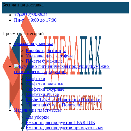
Бесплатная доставка
+7(4812)56-66-11
Пн-пт c 9:00 до 17:00
Просмотр категорий
Бумажная упаковка
Коробки для пиццы
Упаковка для фаст-фуда
Пакеты бумажные
Бумажно-
гигиеническая продукция
Салфетки
Салфетки влажные
Салфетки ажурные
Салфетки Plushe
Plushe Т/бумага Полотенца Платочки
Туалетная бумага Полотенца
Изделия из пластмассы
Для уборки
Ёмкость для продуктов ПРАКТИК
Ёмкость для продуктов прямоугольная