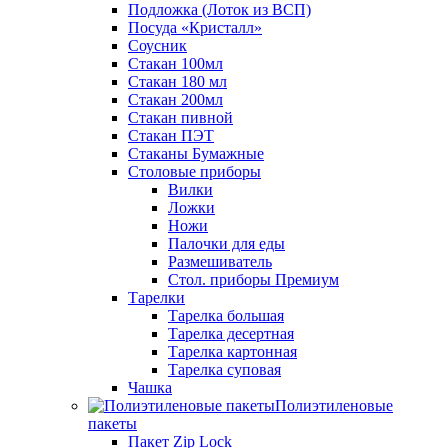
Подложка (Лоток из ВСП)
Посуда «Кристалл»
Соусник
Стакан 100мл
Стакан 180 мл
Стакан 200мл
Стакан пивной
Стакан ПЭТ
Стаканы Бумажные
Столовые приборы
Вилки
Ложки
Ножи
Палочки для еды
Размешиватель
Стол. приборы Премиум
Тарелки
Тарелка большая
Тарелка десертная
Тарелка картонная
Тарелка суповая
Чашка
Полиэтиленовые
пакеты
Пакет Zip Lock