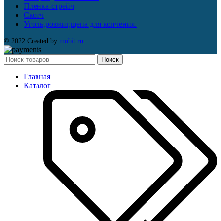
Пленка-стрейч
Скотч
Уголь,розжиг,щепа для копчения.
© 2022 Created by
mobit.ru
Поиск
Главная
Каталог