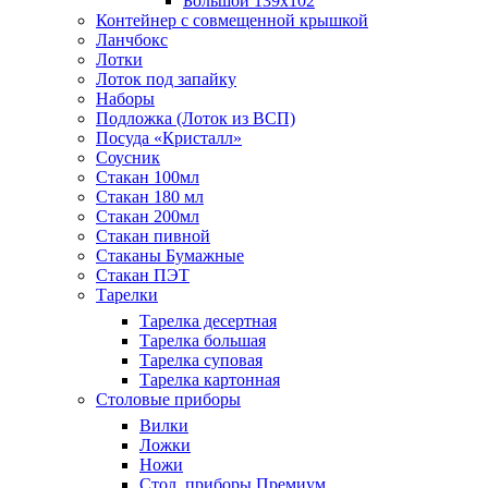
Большой 139х102
Контейнер с совмещенной крышкой
Ланчбокс
Лотки
Лоток под запайку
Наборы
Подложка (Лоток из ВСП)
Посуда «Кристалл»
Соусник
Стакан 100мл
Стакан 180 мл
Стакан 200мл
Стакан пивной
Стаканы Бумажные
Стакан ПЭТ
Тарелки
Тарелка десертная
Тарелка большая
Тарелка суповая
Тарелка картонная
Столовые приборы
Вилки
Ложки
Ножи
Стол. приборы Премиум