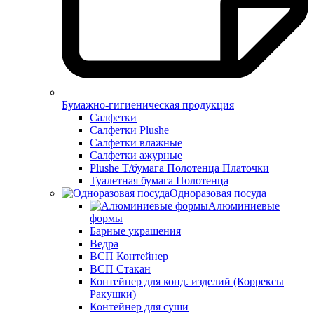
Бумажно-гигиеническая продукция
Салфетки
Салфетки Plushe
Салфетки влажные
Салфетки ажурные
Plushe Т/бумага Полотенца Платочки
Туалетная бумага Полотенца
Одноразовая посуда
Алюминиевые
формы
Барные украшения
Ведра
ВСП Контейнер
ВСП Стакан
Контейнер для конд. изделий (Коррексы
Ракушки)
Контейнер для суши