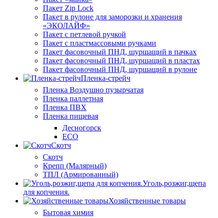
Пакет Zip Lock
Пакет в рулоне для заморозки и хранения
«ЭКОЛАЙФ»
Пакет с петлевой ручкой
Пакет с пластмассовыми ручками
Пакет фасовочный ПНД, шуршащий в пачках
Пакет фасовочный ПНД, шуршащий в пластах
Пакет фасовочный ПНД, шуршащий в рулоне
Пленка-стрейч
Пленка Воздушно пузырчатая
Пленка паллетная
Пленка ПВХ
Пленка пищевая
Десногорск
ECO
Скотч
Скотч
Крепп (Малярный)
ТПЛ (Армированный)
Уголь,розжиг,щепа
для копчения.
Хозяйственные товары
Бытовая химия