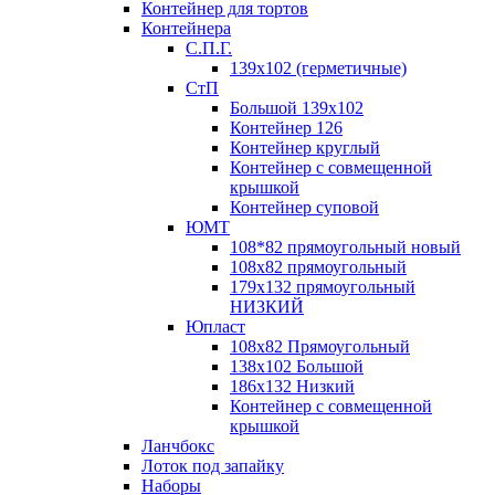
Контейнер для тортов
Контейнера
С.П.Г.
139х102 (герметичные)
СтП
Большой 139х102
Контейнер 126
Контейнер круглый
Контейнер с совмещенной
крышкой
Контейнер суповой
ЮМТ
108*82 прямоугольный новый
108х82 прямоугольный
179х132 прямоугольный
НИЗКИЙ
Юпласт
108х82 Прямоугольный
138х102 Большой
186х132 Низкий
Контейнер с совмещенной
крышкой
Ланчбокс
Лоток под запайку
Наборы