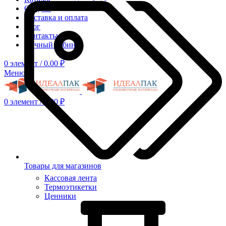
Скидки
Доставка и оплата
Блог
Контакты
Личный кабинет
0
элемент
/
0.00
₽
Меню
0
элемент
/
0.00
₽
Товары для магазинов
Кассовая лента
Термоэтикетки
Ценники