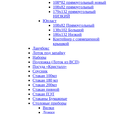
108*82 прямоугольный новый
108х82 прямоугольный
179х132 прямоугольный
НИЗКИЙ
Юпласт
108х82 Прямоугольный
138х102 Большой
186х132 Низкий
Контейнер с совмещенной
крышкой
Ланчбокс
Лоток под запайку
Наборы
Подложка (Лоток из ВСП)
Посуда «Кристалл»
Соусник
Стакан 100мл
Стакан 180 мл
Стакан 200мл
Стакан пивной
Стакан ПЭТ
Стаканы Бумажные
Столовые приборы
Вилки
Ложки