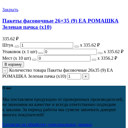
Закрыть
Пакеты фасовочные 26×35 (9) ЕА РОМАШКА
Зеленая пачка (х10)
335.62
₽
Штук
х
335.62 ₽
Упаковок (x 1 шт)
х
335.62 ₽
Мест (x 10 шт)
х
3356.2 ₽
В корзину
Количество товара Пакеты фасовочные 26x35 (9) ЕА
РОМАШКА Зеленая пачка (х10)
О нас
Мы поставляем продукцию от проверенных производителей,
не экономим на качестве и всегда ответственно подходим
к заказам. За период работы мы сумели завоевать доверие
многих покупателей!
Согласие на обработку персональных данных