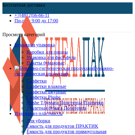
Бесплатная доставка
+7(4812)56-66-11
Пн-пт c 9:00 до 17:00
Просмотр категорий
Бумажная упаковка
Коробки для пиццы
Упаковка для фаст-фуда
Пакеты бумажные
Бумажно-
гигиеническая продукция
Салфетки
Салфетки влажные
Салфетки ажурные
Салфетки Plushe
Plushe Т/бумага Полотенца Платочки
Туалетная бумага Полотенца
Изделия из пластмассы
Для уборки
Ёмкость для продуктов ПРАКТИК
Ёмкость для продуктов прямоугольная