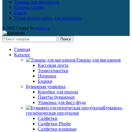
Товары для магазинов
Пленка-стрейч
Скотч
Уголь,розжиг,щепа для копчения.
© 2022 Created by
mobit.ru
Поиск
Главная
Каталог
Товары для магазинов
Кассовая лента
Термоэтикетки
Ценники
Бланки
Бумажная упаковка
Коробки для пиццы
Пакеты бумажные
Упаковка для фаст-фуда
Бумажно-
гигиеническая продукция
Салфетки
Салфетки Plushe
Салфетки влажные