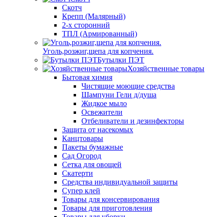
Скотч
Крепп (Малярный)
2-х сторонний
ТПЛ (Армированный)
Уголь,розжиг,щепа для копчения.
Бутылки ПЭТ
Хозяйственные товары
Бытовая химия
Чистящие моющие средства
Шампуни Гели д/душа
Жидкое мыло
Освежители
Отбеливатели и дезинфекторы
Защита от насекомых
Канцтовары
Пакеты бумажные
Сад Огород
Сетка для овощей
Скатерти
Средства индивидуальной защиты
Супер клей
Товары для консервирования
Товары для приготовления
Товары для уборки