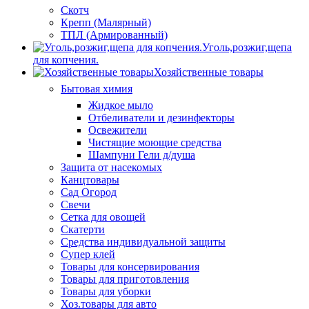
Скотч
Крепп (Малярный)
ТПЛ (Армированный)
Уголь,розжиг,щепа
для копчения.
Хозяйственные товары
Бытовая химия
Жидкое мыло
Отбеливатели и дезинфекторы
Освежители
Чистящие моющие средства
Шампуни Гели д/душа
Защита от насекомых
Канцтовары
Сад Огород
Свечи
Сетка для овощей
Скатерти
Средства индивидуальной защиты
Супер клей
Товары для консервирования
Товары для приготовления
Товары для уборки
Хоз.товары для авто