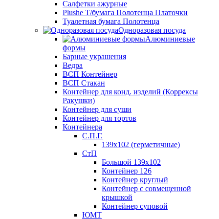
Салфетки ажурные
Plushe Т/бумага Полотенца Платочки
Туалетная бумага Полотенца
Одноразовая посуда
Алюминиевые
формы
Барные украшения
Ведра
ВСП Контейнер
ВСП Стакан
Контейнер для конд. изделий (Коррексы
Ракушки)
Контейнер для суши
Контейнер для тортов
Контейнера
С.П.Г.
139х102 (герметичные)
СтП
Большой 139х102
Контейнер 126
Контейнер круглый
Контейнер с совмещенной
крышкой
Контейнер суповой
ЮМТ