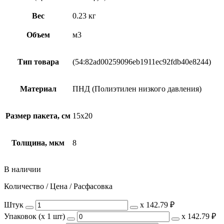
Вес
0.23 кг
Объем
м3
Тип товара
(54:82ad00259096eb1911ec92fdb40e8244)
Материал
ПНД (Полиэтилен низкого давления)
Размер пакета, см
15х20
Толщина, мкм
8
В наличии
Количество / Цена / Расфасовка
Штук
х
142.79 ₽
Упаковок (x 1 шт)
х
142.79 ₽