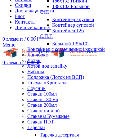
186х132 Низкий
Скидки
138х102 Большой
Доставка и оплата
СтП
Блог
Контейнер круглый
Контакты
Контейнер суповой
Личный кабинет
Контейнер 126
С.П.Г.
0
элемент
/
0.00
₽
Большой 139х102
Меню
Контейнер с совмещенной крышкой
Ланчбокс
Лотки
0
элемент
/
0.00
₽
Лоток под запайку
Наборы
Подложка (Лоток из ВСП)
Посуда «Кристалл»
Соусник
Стакан 100мл
Стакан 180 мл
Стакан 200мл
Стакан пивной
Стаканы Бумажные
Стакан ПЭТ
Тарелки
Тарелка десертная