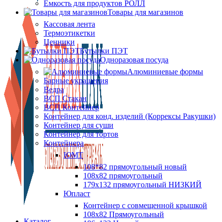
Ёмкость для продуктов РОЛЛ
Товары для магазинов
Кассовая лента
Термоэтикетки
Ценники
Бутылки ПЭТ
Одноразовая посуда
Алюминиевые формы
Барные украшения
Ведра
ВСП Стакан
ВСП Контейнер
Контейнер для конд. изделий (Коррексы Ракушки)
Контейнер для суши
Контейнер для тортов
Контейнера
ЮМТ
108*82 прямоугольный новый
108х82 прямоугольный
179х132 прямоугольный НИЗКИЙ
Юпласт
Контейнер с совмещенной крышкой
108х82 Прямоугольный
Каталог