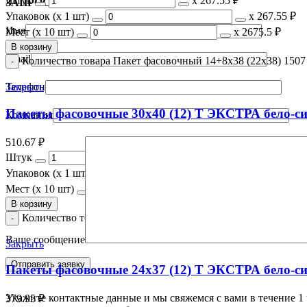
Штук
х
267.55 ₽
ЗАПРОС ПАРТНЁРСКИХ ЦЕН
Упаковок (x 1 шт)
х
267.55 ₽
Имя
Мест (x 10 шт)
х
2675.5 ₽
В корзину
Email
Количество товара Пакет фасовочный 14+8x38 (22х38) 150
Телефон
Закрыть
Пакеты фасовочные 30х40 (12) Т ЭКСТРА бело-си
Компания
510.67
₽
Штук
х
510.67 ₽
Упаковок (x 1 шт)
х
510.67 ₽
Мест (x 10 шт)
х
5106.7 ₽
В корзину
Количество товара Пакеты фасовочные 30х40 (12) Т ЭКСТРА
Ваше сообщение
Закрыть
Пакеты фасовочные 24х37 (12) Т ЭКСТРА бело-си
Укажите контактные данные и мы свяжемся с вами в течение 1 
379.95
₽