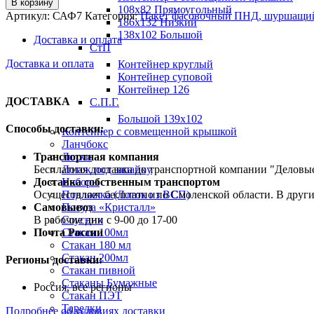
В корзину
108х82 Прямоугольный
Артикул:
САФ7
Категория:
Пакет фасовочный ПНД, шуршащий
186х132 Низкий
138х102 Большой
Доставка и оплата
СтП
Доставка и оплата
Контейнер круглый
Контейнер суповой
Контейнер 126
ДОСТАВКА
С.П.Г.
Большой 139х102
Способы доставки:
Контейнер с совмещенной крышкой
Ланчбокс
Транспортная компания
Лотки
Бесплатная доставка до транспортной компании "Делов
Лоток под запайку
Доставка собственным транспортом
Наборы
Осуществляет бесплатно по Смоленской области. В друг
Подложка (Лоток из ВСП)
Самовывоз
Посуда «Кристалл»
В рабочие дни с 9-00 до 17-00
Соусник
Почта России
Стакан 100мл
Стакан 180 мл
Стакан 200мл
Регионы доставки:
Стакан пивной
Стаканы Бумажные
Россия, все регионы
Стакан ПЭТ
Тарелки
Подробнее об условиях доставки