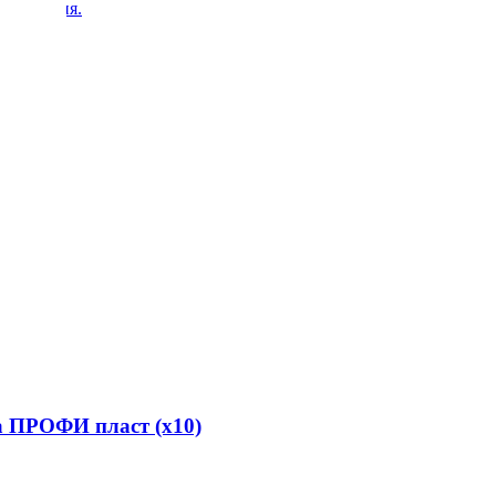
я копчения.
а ПРОФИ пласт (х10)