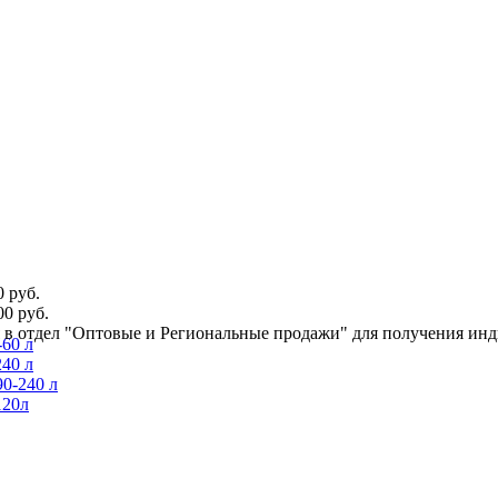
 руб.
0 руб.
ся в отдел "Оптовые и Региональные продажи" для получения ин
60 л
40 л
0-240 л
120л