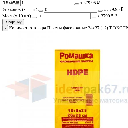
вопросы и поможем с выбором.
Штук
х
379.95 ₽
Упаковок (x 1 шт)
х
379.95 ₽
Мест (x 10 шт)
х
3799.5 ₽
В корзину
Количество товара Пакеты фасовочные 24х37 (12) Т ЭКСТРА