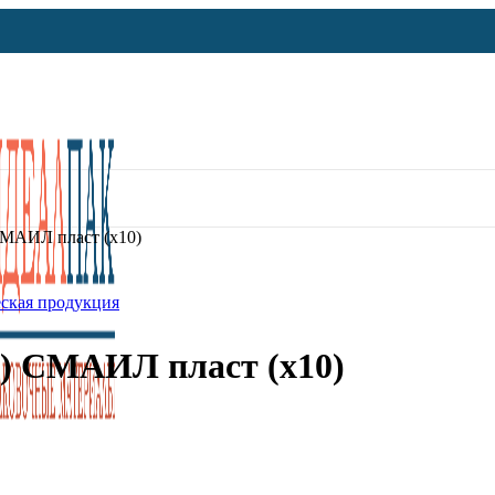
СМАИЛ пласт (х10)
ская продукция
2) СМАИЛ пласт (х10)