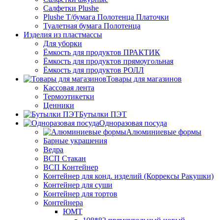
Салфетки Plushe
Plushe Т/бумага Полотенца Платочки
Туалетная бумага Полотенца
Изделия из пластмассы
Для уборки
Ёмкость для продуктов ПРАКТИК
Ёмкость для продуктов прямоугольная
Ёмкость для продуктов РОЛЛ
Товары для магазинов
Кассовая лента
Термоэтикетки
Ценники
Бутылки ПЭТ
Одноразовая посуда
Алюминиевые формы
Барные украшения
Ведра
ВСП Стакан
ВСП Контейнер
Контейнер для конд. изделий (Коррексы Ракушки)
Контейнер для суши
Контейнер для тортов
Контейнера
ЮМТ