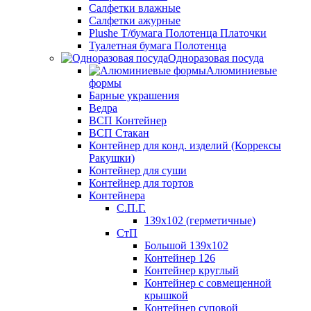
Салфетки влажные
Салфетки ажурные
Plushe Т/бумага Полотенца Платочки
Туалетная бумага Полотенца
Одноразовая посуда
Алюминиевые
формы
Барные украшения
Ведра
ВСП Контейнер
ВСП Стакан
Контейнер для конд. изделий (Коррексы
Ракушки)
Контейнер для суши
Контейнер для тортов
Контейнера
С.П.Г.
139х102 (герметичные)
СтП
Большой 139х102
Контейнер 126
Контейнер круглый
Контейнер с совмещенной
крышкой
Контейнер суповой