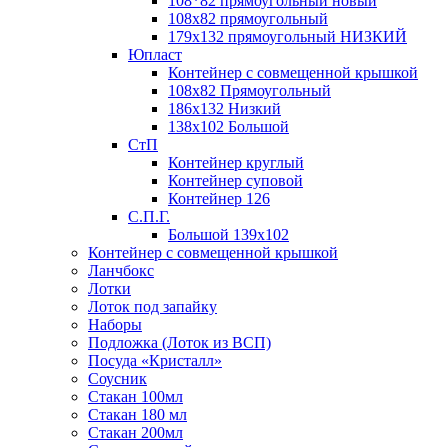
108*82 прямоугольный новый
108х82 прямоугольный
179х132 прямоугольный НИЗКИЙ
Юпласт
Контейнер с совмещенной крышкой
108х82 Прямоугольный
186х132 Низкий
138х102 Большой
СтП
Контейнер круглый
Контейнер суповой
Контейнер 126
С.П.Г.
Большой 139х102
Контейнер с совмещенной крышкой
Ланчбокс
Лотки
Лоток под запайку
Наборы
Подложка (Лоток из ВСП)
Посуда «Кристалл»
Соусник
Стакан 100мл
Стакан 180 мл
Стакан 200мл