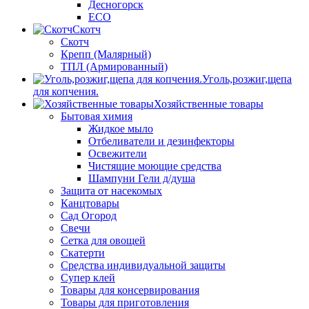
Десногорск
ECO
Скотч
Скотч
Крепп (Малярный)
ТПЛ (Армированный)
Уголь,розжиг,щепа
для копчения.
Хозяйственные товары
Бытовая химия
Жидкое мыло
Отбеливатели и дезинфекторы
Освежители
Чистящие моющие средства
Шампуни Гели д/душа
Защита от насекомых
Канцтовары
Сад Огород
Свечи
Сетка для овощей
Скатерти
Средства индивидуальной защиты
Супер клей
Товары для консервирования
Товары для приготовления