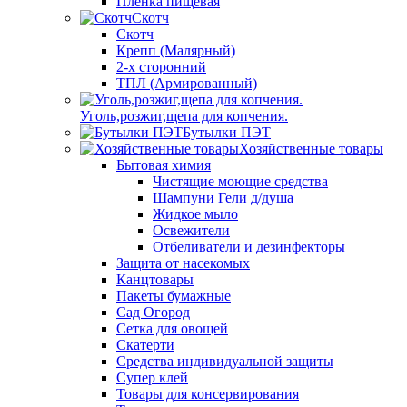
Пленка пищевая
Скотч
Скотч
Крепп (Малярный)
2-х сторонний
ТПЛ (Армированный)
Уголь,розжиг,щепа для копчения.
Бутылки ПЭТ
Хозяйственные товары
Бытовая химия
Чистящие моющие средства
Шампуни Гели д/душа
Жидкое мыло
Освежители
Отбеливатели и дезинфекторы
Защита от насекомых
Канцтовары
Пакеты бумажные
Сад Огород
Сетка для овощей
Скатерти
Средства индивидуальной защиты
Супер клей
Товары для консервирования