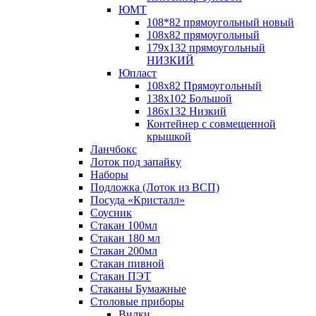
ЮМТ
108*82 прямоугольный новый
108х82 прямоугольный
179х132 прямоугольный
НИЗКИЙ
Юпласт
108х82 Прямоугольный
138х102 Большой
186х132 Низкий
Контейнер с совмещенной
крышкой
Ланчбокс
Лоток под запайку
Наборы
Подложка (Лоток из ВСП)
Посуда «Кристалл»
Соусник
Стакан 100мл
Стакан 180 мл
Стакан 200мл
Стакан пивной
Стакан ПЭТ
Стаканы Бумажные
Столовые приборы
Вилки