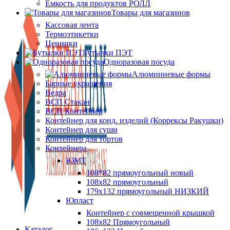
Ёмкость для продуктов РОЛЛ
Товары для магазинов
Кассовая лента
Термоэтикетки
Ценники
Бутылки ПЭТ
Одноразовая посуда
Алюминиевые формы
Барные украшения
Ведра
ВСП Стакан
ВСП Контейнер
Контейнер для конд. изделий (Коррексы Ракушки)
Контейнер для суши
Контейнер для тортов
Контейнера
ЮМТ
108*82 прямоугольный новый
108х82 прямоугольный
179х132 прямоугольный НИЗКИЙ
Юпласт
Контейнер с совмещенной крышкой
108х82 Прямоугольный
Каталог