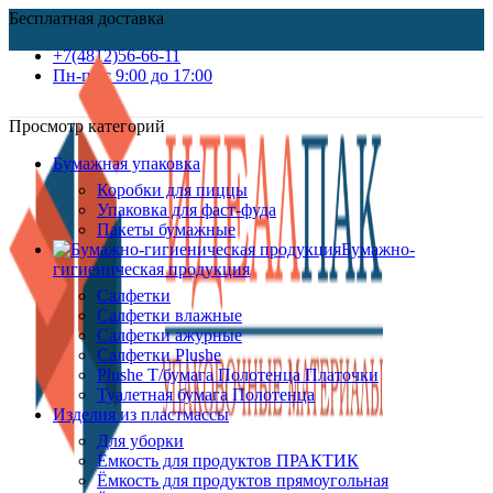
Бесплатная доставка
+7(4812)56-66-11
Пн-пт c 9:00 до 17:00
Просмотр категорий
Бумажная упаковка
Коробки для пиццы
Упаковка для фаст-фуда
Пакеты бумажные
Бумажно-
гигиеническая продукция
Салфетки
Салфетки влажные
Салфетки ажурные
Салфетки Plushe
Plushe Т/бумага Полотенца Платочки
Туалетная бумага Полотенца
Изделия из пластмассы
Для уборки
Ёмкость для продуктов ПРАКТИК
Ёмкость для продуктов прямоугольная