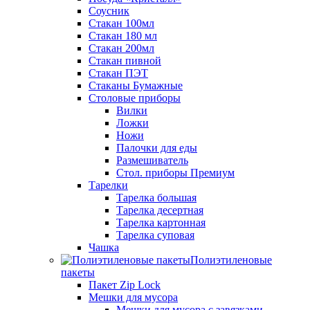
Соусник
Стакан 100мл
Стакан 180 мл
Стакан 200мл
Стакан пивной
Стакан ПЭТ
Стаканы Бумажные
Столовые приборы
Вилки
Ложки
Ножи
Палочки для еды
Размешиватель
Стол. приборы Премиум
Тарелки
Тарелка большая
Тарелка десертная
Тарелка картонная
Тарелка суповая
Чашка
Полиэтиленовые
пакеты
Пакет Zip Lock
Мешки для мусора
Мешки для мусора с завязками