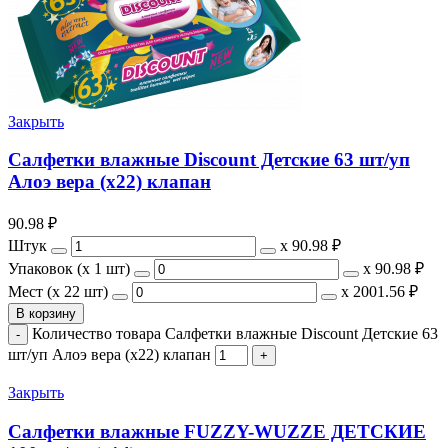
Закрыть
Салфетки влажные Discount Детские 63 шт/уп
Алоэ вера (х22) клапан
90.98
₽
Штук
х
90.98 ₽
Упаковок (x 1 шт)
х
90.98 ₽
Мест (x 22 шт)
х
2001.56 ₽
В корзину
Количество товара Салфетки влажные Discount Детские 63
шт/уп Алоэ вера (х22) клапан
Закрыть
Салфетки влажные FUZZY-WUZZE ДЕТСКИЕ