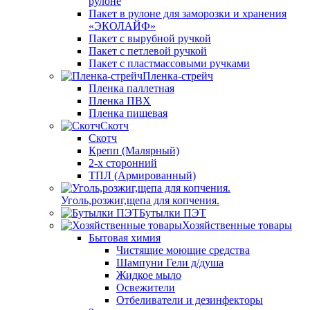
рулоне
Пакет в рулоне для заморозки и хранения
«ЭКОЛАЙФ»
Пакет с вырубной ручкой
Пакет с петлевой ручкой
Пакет с пластмассовыми ручками
Пленка-стрейч
Пленка паллетная
Пленка ПВХ
Пленка пищевая
Скотч
Скотч
Крепп (Малярный)
2-х сторонний
ТПЛ (Армированный)
Уголь,розжиг,щепа для копчения.
Бутылки ПЭТ
Хозяйственные товары
Бытовая химия
Чистящие моющие средства
Шампуни Гели д/душа
Жидкое мыло
Освежители
Отбеливатели и дезинфекторы