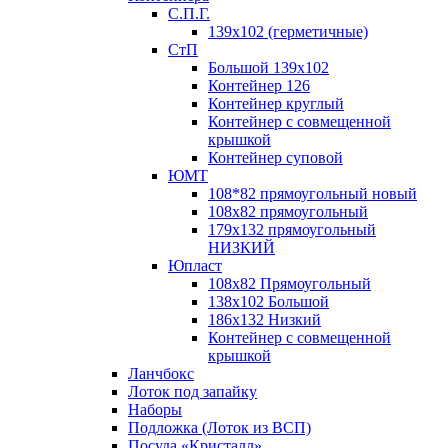
С.П.Г.
139х102 (герметичные)
СтП
Большой 139х102
Контейнер 126
Контейнер круглый
Контейнер с совмещенной
крышкой
Контейнер суповой
ЮМТ
108*82 прямоугольный новый
108х82 прямоугольный
179х132 прямоугольный
НИЗКИЙ
Юпласт
108х82 Прямоугольный
138х102 Большой
186х132 Низкий
Контейнер с совмещенной
крышкой
Ланчбокс
Лоток под запайку
Наборы
Подложка (Лоток из ВСП)
Посуда «Кристалл»