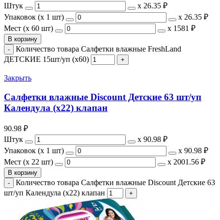
Штук
х
26.35 ₽
Упаковок (x 1 шт)
х
26.35 ₽
Мест (x 60 шт)
х
1581 ₽
В корзину
Количество товара Салфетки влажные FreshLand
ДЕТСКИЕ 15шт/уп (х60)
Закрыть
Салфетки влажные Discount Детские 63 шт/уп
Календула (х22) клапан
90.98
₽
Штук
х
90.98 ₽
Упаковок (x 1 шт)
х
90.98 ₽
Мест (x 22 шт)
х
2001.56 ₽
В корзину
Количество товара Салфетки влажные Discount Детские 63
шт/уп Календула (х22) клапан