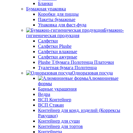
Бланки
Бумажная упаковка
Коробки для пиццы
Пакеты бумажные
Упаковка для фаст-фуда
Бумажно-
гигиеническая продукция
Салфетки
Салфетки Plushe
Салфетки влажные
Салфетки ажурные
Plushe Т/бумага Полотенца Платочки
Туалетная бумага Полотенца
Одноразовая посуда
Алюминиевые
формы
Барные украшения
Ведра
ВСП Контейнер
ВСП Стакан
Контейнер для конд. изделий (Коррексы
Ракушки)
Контейнер для суши
Контейнер для тортов
Контейнера