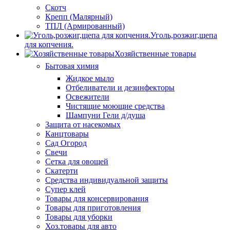
Скотч
Крепп (Малярный)
ТПЛ (Армированный)
Уголь,розжиг,щепа
для копчения.
Хозяйственные товары
Бытовая химия
Жидкое мыло
Отбеливатели и дезинфекторы
Освежители
Чистящие моющие средства
Шампуни Гели д/душа
Защита от насекомых
Канцтовары
Сад Огород
Свечи
Сетка для овощей
Скатерти
Средства индивидуальной защиты
Супер клей
Товары для консервирования
Товары для приготовления
Товары для уборки
Хоз.товары для авто