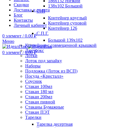
186х132 Низкий
Скидки
138х102 Большой
Доставка и оплата
СтП
Блог
Контейнер круглый
Контакты
Контейнер суповой
Личный кабинет
Контейнер 126
С.П.Г.
0
элемент
/
0.00
₽
Большой 139х102
Меню
Контейнер с совмещенной крышкой
Ланчбокс
0
элемент
/
0.00
₽
Лотки
Лоток под запайку
Наборы
Подложка (Лоток из ВСП)
Посуда «Кристалл»
Соусник
Стакан 100мл
Стакан 180 мл
Стакан 200мл
Стакан пивной
Стаканы Бумажные
Стакан ПЭТ
Тарелки
Тарелка десертная