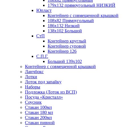
108х82 прямоугольный
179х132 прямоугольный НИЗКИЙ
Юпласт
Контейнер с совмещенной крышкой
108х82 Прямоугольный
186х132 Низкий
138х102 Большой
СтП
Контейнер круглый
Контейнер суповой
Контейнер 126
С.П.Г.
Большой 139х102
Контейнер с совмещенной крышкой
Ланчбокс
Лотки
Лоток под запайку
Наборы
Подложка (Лоток из ВСП)
Посуда «Кристалл»
Соусник
Стакан 100мл
Стакан 180 мл
Стакан 200мл
Стакан пивной