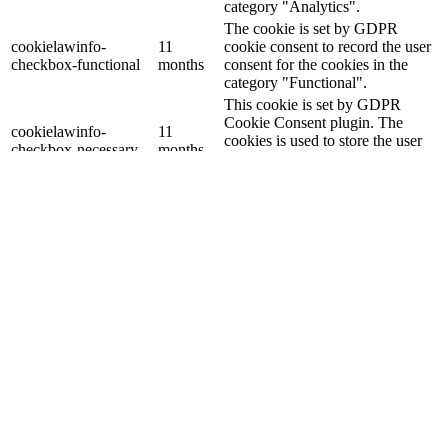
category "Analytics".
The cookie is set by GDPR
cookielawinfo-
11
cookie consent to record the user
checkbox-functional
months
consent for the cookies in the
category "Functional".
This cookie is set by GDPR
Cookie Consent plugin. The
cookielawinfo-
11
cookies is used to store the user
checkbox-necessary
months
consent for the cookies in the
category "Necessary".
This cookie is set by GDPR
Cookie Consent plugin. The
cookielawinfo-
11
cookie is used to store the user
checkbox-others
months
consent for the cookies in the
category "Other.
This cookie is set by GDPR
cookielawinfo-
Cookie Consent plugin. The
11
checkbox-
cookie is used to store the user
months
performance
consent for the cookies in the
category "Performance".
The cookie is set by the GDPR
Cookie Consent plugin and is
11
used to store whether or not user
viewed_cookie_policy
months
has consented to the use of