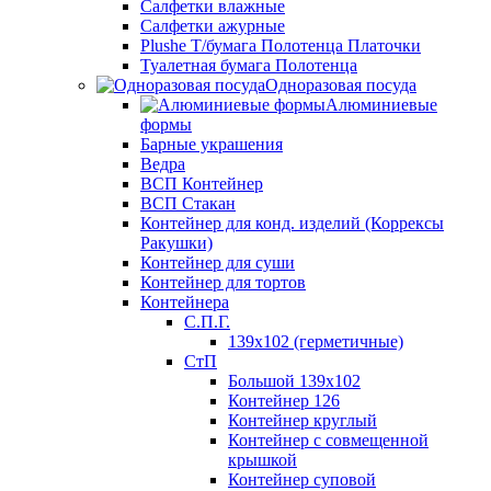
Салфетки влажные
Салфетки ажурные
Plushe Т/бумага Полотенца Платочки
Туалетная бумага Полотенца
Одноразовая посуда
Алюминиевые
формы
Барные украшения
Ведра
ВСП Контейнер
ВСП Стакан
Контейнер для конд. изделий (Коррексы
Ракушки)
Контейнер для суши
Контейнер для тортов
Контейнера
С.П.Г.
139х102 (герметичные)
СтП
Большой 139х102
Контейнер 126
Контейнер круглый
Контейнер с совмещенной
крышкой
Контейнер суповой