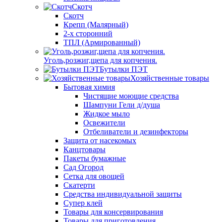
Скотч
Скотч
Крепп (Малярный)
2-х сторонний
ТПЛ (Армированный)
Уголь,розжиг,щепа для копчения.
Бутылки ПЭТ
Хозяйственные товары
Бытовая химия
Чистящие моющие средства
Шампуни Гели д/душа
Жидкое мыло
Освежители
Отбеливатели и дезинфекторы
Защита от насекомых
Канцтовары
Пакеты бумажные
Сад Огород
Сетка для овощей
Скатерти
Средства индивидуальной защиты
Супер клей
Товары для консервирования
Товары для приготовления