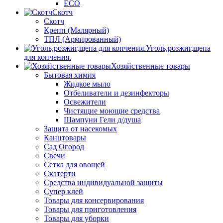
ECO
Скотч
Скотч
Крепп (Малярный)
ТПЛ (Армированный)
Уголь,розжиг,щепа
для копчения.
Хозяйственные товары
Бытовая химия
Жидкое мыло
Отбеливатели и дезинфекторы
Освежители
Чистящие моющие средства
Шампуни Гели д/душа
Защита от насекомых
Канцтовары
Сад Огород
Свечи
Сетка для овощей
Скатерти
Средства индивидуальной защиты
Супер клей
Товары для консервирования
Товары для приготовления
Товары для уборки