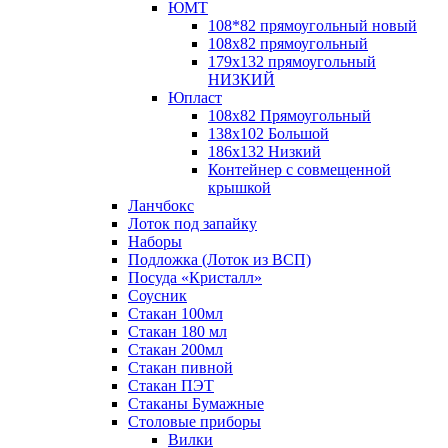
ЮМТ
108*82 прямоугольный новый
108х82 прямоугольный
179х132 прямоугольный
НИЗКИЙ
Юпласт
108х82 Прямоугольный
138х102 Большой
186х132 Низкий
Контейнер с совмещенной
крышкой
Ланчбокс
Лоток под запайку
Наборы
Подложка (Лоток из ВСП)
Посуда «Кристалл»
Соусник
Стакан 100мл
Стакан 180 мл
Стакан 200мл
Стакан пивной
Стакан ПЭТ
Стаканы Бумажные
Столовые приборы
Вилки