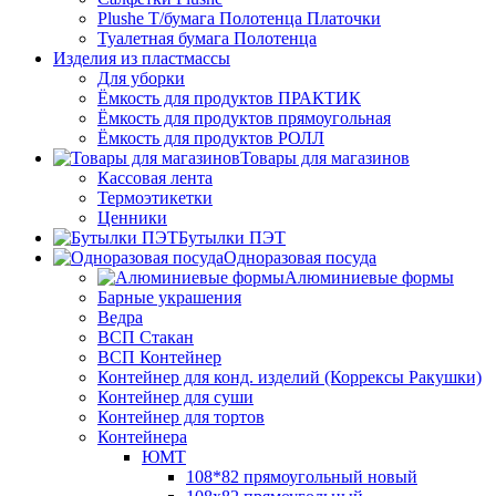
Plushe Т/бумага Полотенца Платочки
Туалетная бумага Полотенца
Изделия из пластмассы
Для уборки
Ёмкость для продуктов ПРАКТИК
Ёмкость для продуктов прямоугольная
Ёмкость для продуктов РОЛЛ
Товары для магазинов
Кассовая лента
Термоэтикетки
Ценники
Бутылки ПЭТ
Одноразовая посуда
Алюминиевые формы
Барные украшения
Ведра
ВСП Стакан
ВСП Контейнер
Контейнер для конд. изделий (Коррексы Ракушки)
Контейнер для суши
Контейнер для тортов
Контейнера
ЮМТ
108*82 прямоугольный новый