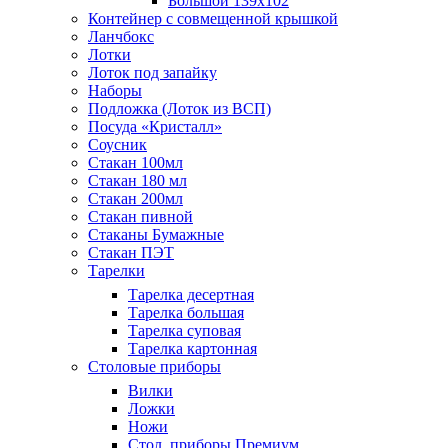
Большой 139х102
Контейнер с совмещенной крышкой
Ланчбокс
Лотки
Лоток под запайку
Наборы
Подложка (Лоток из ВСП)
Посуда «Кристалл»
Соусник
Стакан 100мл
Стакан 180 мл
Стакан 200мл
Стакан пивной
Стаканы Бумажные
Стакан ПЭТ
Тарелки
Тарелка десертная
Тарелка большая
Тарелка суповая
Тарелка картонная
Столовые приборы
Вилки
Ложки
Ножи
Стол. приборы Премиум