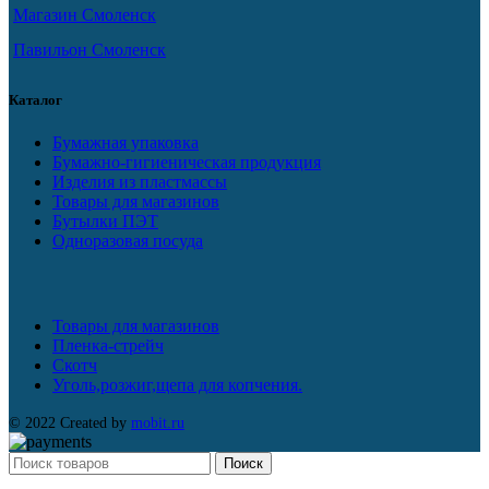
Магазин Смоленск
Павильон Смоленск
Каталог
Бумажная упаковка
Бумажно-гигиеническая продукция
Изделия из пластмассы
Товары для магазинов
Бутылки ПЭТ
Одноразовая посуда
Товары для магазинов
Пленка-стрейч
Скотч
Уголь,розжиг,щепа для копчения.
© 2022 Created by
mobit.ru
Поиск