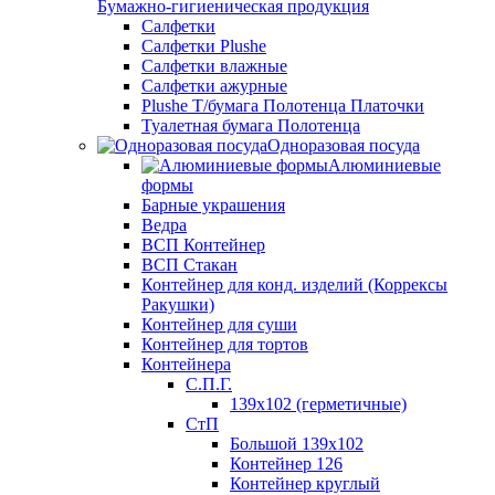
Бумажно-гигиеническая продукция
Салфетки
Салфетки Plushe
Салфетки влажные
Салфетки ажурные
Plushe Т/бумага Полотенца Платочки
Туалетная бумага Полотенца
Одноразовая посуда
Алюминиевые
формы
Барные украшения
Ведра
ВСП Контейнер
ВСП Стакан
Контейнер для конд. изделий (Коррексы
Ракушки)
Контейнер для суши
Контейнер для тортов
Контейнера
С.П.Г.
139х102 (герметичные)
СтП
Большой 139х102
Контейнер 126
Контейнер круглый