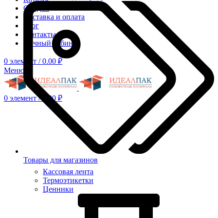
Скидки
Доставка и оплата
Блог
Контакты
Личный кабинет
0
элемент
/
0.00
₽
Меню
0
элемент
/
0.00
₽
Товары для магазинов
Кассовая лента
Термоэтикетки
Ценники