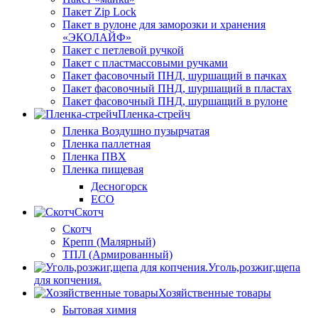
Пакет Zip Lock
Пакет в рулоне для заморозки и хранения
«ЭКОЛАЙФ»
Пакет с петлевой ручкой
Пакет с пластмассовыми ручками
Пакет фасовочный ПНД, шуршащий в пачках
Пакет фасовочный ПНД, шуршащий в пластах
Пакет фасовочный ПНД, шуршащий в рулоне
Пленка-стрейч
Пленка Воздушно пузырчатая
Пленка паллетная
Пленка ПВХ
Пленка пищевая
Десногорск
ECO
Скотч
Скотч
Крепп (Малярный)
ТПЛ (Армированный)
Уголь,розжиг,щепа
для копчения.
Хозяйственные товары
Бытовая химия