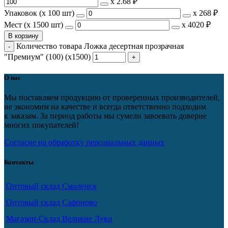
х
2.68 ₽
Упаковок (x 100 шт)
х
268 ₽
Мест (x 1500 шт)
х
4020 ₽
В корзину
Количество товара Ложка десертная прозрачная
"Премиум" (100) (х1500)
О нас
Мы поставляем продукцию от проверенных производителей,
не экономим на качестве и всегда ответственно подходим
к заказам. За период работы мы сумели завоевать доверие
многих покупателей!
Согласие на обработку персональных данных
Контакты
Оптовый склад Смоленск
Оптовый склад Сафоново
Магазин-Склад Великие Луки