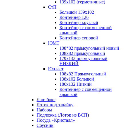
139х102 (герметичные)
СтП
Большой 139х102
Контейнер 126
Контейнер круглый
Контейнер с совмещенной
крышкой
Контейнер суповой
ЮМТ
108*82 прямоугольный новый
108х82 прямоугольный
179х132 прямоугольный
НИЗКИЙ
Юпласт
108х82 Прямоугольный
138х102 Большой
186х132 Низкий
Контейнер с совмещенной
крышкой
Ланчбокс
Лоток под запайку
Наборы
Подложка (Лоток из ВСП)
Посуда «Кристалл»
Соусник