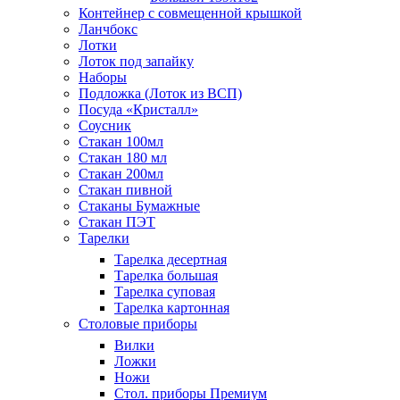
Контейнер с совмещенной крышкой
Ланчбокс
Лотки
Лоток под запайку
Наборы
Подложка (Лоток из ВСП)
Посуда «Кристалл»
Соусник
Стакан 100мл
Стакан 180 мл
Стакан 200мл
Стакан пивной
Стаканы Бумажные
Стакан ПЭТ
Тарелки
Тарелка десертная
Тарелка большая
Тарелка суповая
Тарелка картонная
Столовые приборы
Вилки
Ложки
Ножи
Стол. приборы Премиум