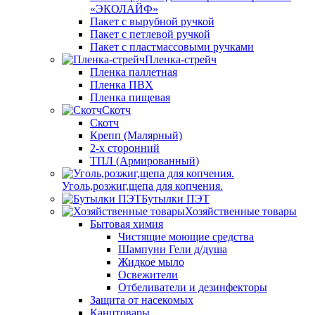
«ЭКОЛАЙФ»
Пакет с вырубной ручкой
Пакет с петлевой ручкой
Пакет с пластмассовыми ручками
Пленка-стрейч
Пленка паллетная
Пленка ПВХ
Пленка пищевая
Скотч
Скотч
Крепп (Малярный)
2-х сторонний
ТПЛ (Армированный)
Уголь,розжиг,щепа для копчения.
Бутылки ПЭТ
Хозяйственные товары
Бытовая химия
Чистящие моющие средства
Шампуни Гели д/душа
Жидкое мыло
Освежители
Отбеливатели и дезинфекторы
Защита от насекомых
Канцтовары