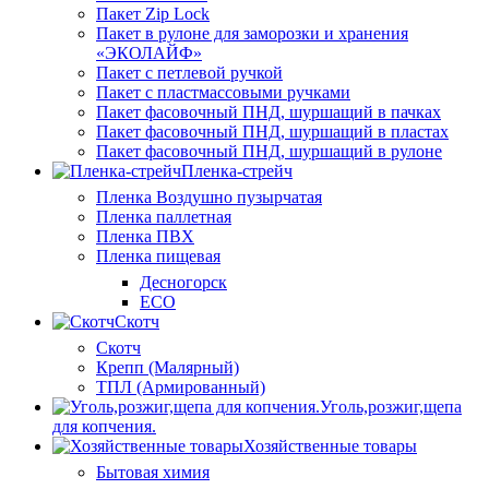
Пакет Zip Lock
Пакет в рулоне для заморозки и хранения
«ЭКОЛАЙФ»
Пакет с петлевой ручкой
Пакет с пластмассовыми ручками
Пакет фасовочный ПНД, шуршащий в пачках
Пакет фасовочный ПНД, шуршащий в пластах
Пакет фасовочный ПНД, шуршащий в рулоне
Пленка-стрейч
Пленка Воздушно пузырчатая
Пленка паллетная
Пленка ПВХ
Пленка пищевая
Десногорск
ECO
Скотч
Скотч
Крепп (Малярный)
ТПЛ (Армированный)
Уголь,розжиг,щепа
для копчения.
Хозяйственные товары
Бытовая химия