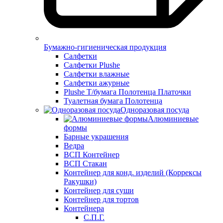
Бумажно-гигиеническая продукция
Салфетки
Салфетки Plushe
Салфетки влажные
Салфетки ажурные
Plushe Т/бумага Полотенца Платочки
Туалетная бумага Полотенца
Одноразовая посуда
Алюминиевые
формы
Барные украшения
Ведра
ВСП Контейнер
ВСП Стакан
Контейнер для конд. изделий (Коррексы
Ракушки)
Контейнер для суши
Контейнер для тортов
Контейнера
С.П.Г.