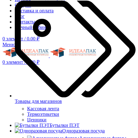
Скидки
Доставка и оплата
Блог
Контакты
Личный кабинет
0
элемент
/
0.00
₽
Меню
0
элемент
/
0.00
₽
Товары для магазинов
Кассовая лента
Термоэтикетки
Ценники
Бутылки ПЭТ
Одноразовая посуда