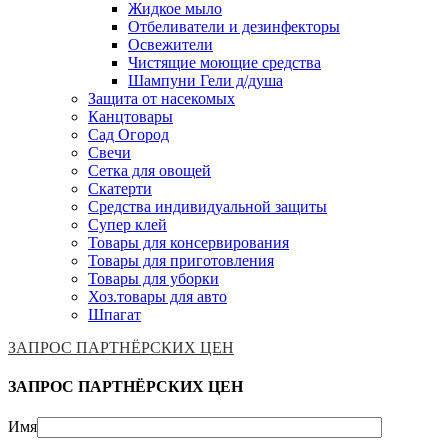
Жидкое мыло
Отбеливатели и дезинфекторы
Освежители
Чистящие моющие средства
Шампуни Гели д/душа
Защита от насекомых
Канцтовары
Сад Огород
Свечи
Сетка для овощей
Скатерти
Средства индивидуальной защиты
Супер клей
Товары для консервирования
Товары для приготовления
Товары для уборки
Хоз.товары для авто
Шпагат
ЗАПРОС ПАРТНЁРСКИХ ЦЕН
ЗАПРОС ПАРТНЁРСКИХ ЦЕН
Имя