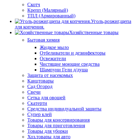
Скотч
Крепп (Малярный)
ТПЛ (Армированный)
Уголь,розжиг,щепа
для копчения.
Хозяйственные товары
Бытовая химия
Жидкое мыло
Отбеливатели и дезинфекторы
Освежители
Чистящие моющие средства
Шампуни Гели д/душа
Защита от насекомых
Канцтовары
Сад Огород
Свечи
Сетка для овощей
Скатерти
Средства индивидуальной защиты
Супер клей
Товары для консервирования
Товары для приготовления
Товары для уборки
Хоз.товары для авто