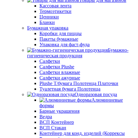
Товары для магазинов
Кассовая лента
Термоэтикетки
Ценники
Бланки
Бумажная упаковка
Коробки для пиццы
Пакеты бумажные
Упаковка для фаст-фуда
Бумажно-
гигиеническая продукция
Салфетки
Салфетки Plushe
Салфетки влажные
Салфетки ажурные
Plushe Т/бумага Полотенца Платочки
Туалетная бумага Полотенца
Одноразовая посуда
Алюминиевые
формы
Барные украшения
Ведра
ВСП Контейнер
ВСП Стакан
Контейнер для конд. изделий (Коррексы