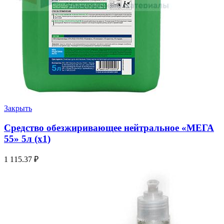
Закрыть
Средство обезжиривающее нейтральное «МЕГА
55» 5л (х1)
1 115.37
₽