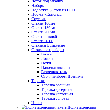
Лоток под запайку
Наборы
Подложка (Лоток из ВСП)
Посуда «Кристалл»
Соусник
Стакан 100мл
Стакан 180 мл
Стакан 200мл
Стакан пивной
Стакан ПЭТ
Стаканы Бумажные
Столовые приборы
Вилки
Ложки
Ножи
Палочки для еды
Размешиватель
Стол. приборы Премиум
Тарелки
Тарелка большая
Тарелка десертная
Тарелка картонная
Тарелка суповая
Чашка
Полиэтиленовые