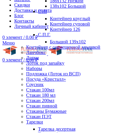
186х132 Низкий
Скидки
138х102 Большой
Доставка и оплата
СтП
Блог
Контейнер круглый
Контакты
Контейнер суповой
Личный кабинет
Контейнер 126
С.П.Г.
0
элемент
/
0.00
₽
Большой 139х102
Меню
Контейнер с совмещенной крышкой
Ланчбокс
Лотки
0
элемент
/
0.00
₽
Лоток под запайку
Наборы
Подложка (Лоток из ВСП)
Посуда «Кристалл»
Соусник
Стакан 100мл
Стакан 180 мл
Стакан 200мл
Стакан пивной
Стаканы Бумажные
Стакан ПЭТ
Тарелки
Тарелка десертная