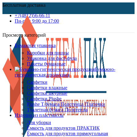
Бесплатная доставка
+7(4812)56-66-11
Пн-пт c 9:00 до 17:00
Просмотр категорий
Бумажная упаковка
Коробки для пиццы
Упаковка для фаст-фуда
Пакеты бумажные
Бумажно-
гигиеническая продукция
Салфетки
Салфетки влажные
Салфетки ажурные
Салфетки Plushe
Plushe Т/бумага Полотенца Платочки
Туалетная бумага Полотенца
Изделия из пластмассы
Для уборки
Ёмкость для продуктов ПРАКТИК
Ёмкость для продуктов прямоугольная