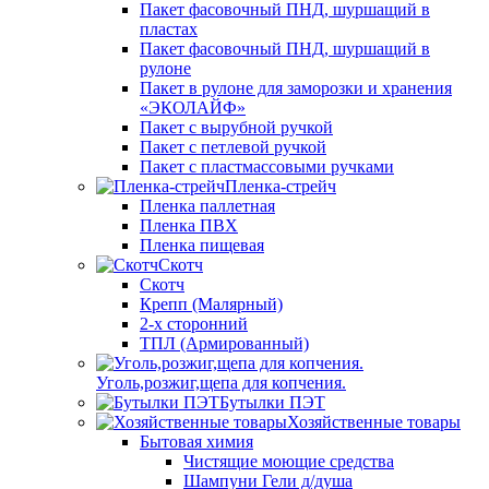
Пакет фасовочный ПНД, шуршащий в
пластах
Пакет фасовочный ПНД, шуршащий в
рулоне
Пакет в рулоне для заморозки и хранения
«ЭКОЛАЙФ»
Пакет с вырубной ручкой
Пакет с петлевой ручкой
Пакет с пластмассовыми ручками
Пленка-стрейч
Пленка паллетная
Пленка ПВХ
Пленка пищевая
Скотч
Скотч
Крепп (Малярный)
2-х сторонний
ТПЛ (Армированный)
Уголь,розжиг,щепа для копчения.
Бутылки ПЭТ
Хозяйственные товары
Бытовая химия
Чистящие моющие средства
Шампуни Гели д/душа