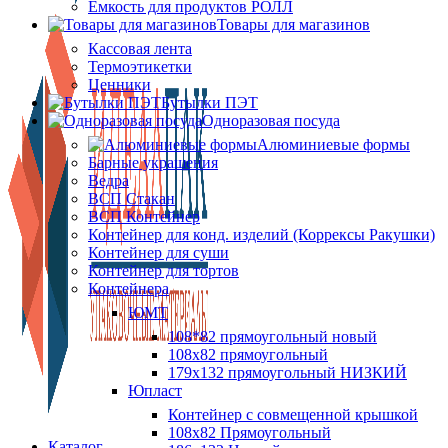
Ёмкость для продуктов РОЛЛ
Товары для магазинов
Кассовая лента
Термоэтикетки
Ценники
Бутылки ПЭТ
Одноразовая посуда
Алюминиевые формы
Барные украшения
Ведра
ВСП Стакан
ВСП Контейнер
Контейнер для конд. изделий (Коррексы Ракушки)
Контейнер для суши
Контейнер для тортов
Контейнера
ЮМТ
108*82 прямоугольный новый
108х82 прямоугольный
179х132 прямоугольный НИЗКИЙ
Юпласт
Контейнер с совмещенной крышкой
108х82 Прямоугольный
Каталог