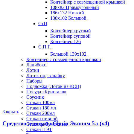
Контейнер с совмещенной крышкой
108х82 Прямоугольный
186х132 Низкий
138х102 Большой
СтП
Контейнер круглый
Контейнер суповой
Контейнер 126
С.П.Г.
Большой 139х102
Контейнер с совмещенной крышкой
Ланчбокс
Лотки
Лоток под запайку
Наборы
Подложка (Лоток из ВСП)
Посуда «Кристалл»
Соусник
Стакан 100мл
Стакан 180 мл
Закрыть
Стакан 200мл
Стакан пивной
Средство д/посуды Gloria Эконом 5л (х4)
Стаканы Бумажные
Стакан ПЭТ