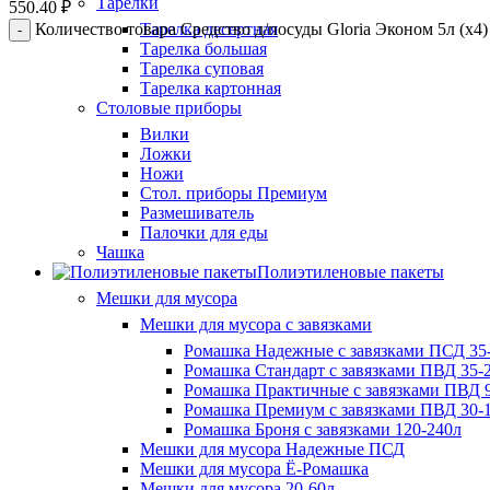
Тарелки
550.40
₽
Количество товара Средство д/посуды Gloria Эконом 5л (х4)
Тарелка десертная
Тарелка большая
Тарелка суповая
Тарелка картонная
Столовые приборы
Вилки
Ложки
Ножи
Стол. приборы Премиум
Размешиватель
Палочки для еды
Чашка
Полиэтиленовые пакеты
Мешки для мусора
Мешки для мусора с завязками
Ромашка Надежные с завязками ПСД 35-
Ромашка Стандарт с завязками ПВД 35-2
Ромашка Практичные с завязками ПВД 9
Ромашка Премиум с завязками ПВД 30-
Ромашка Броня с завязками 120-240л
Мешки для мусора Надежные ПСД
Мешки для мусора Ё-Ромашка
Мешки для мусора 20-60л