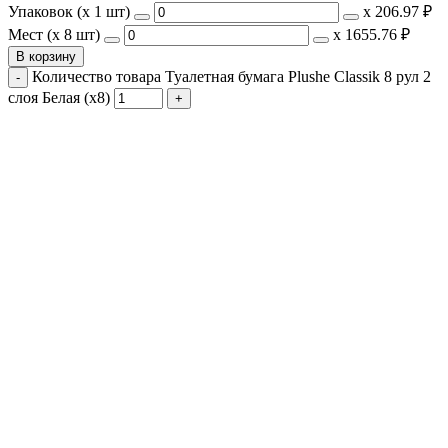
Упаковок (x 1 шт)
х
206.97 ₽
Мест (x 8 шт)
х
1655.76 ₽
В корзину
Количество товара Туалетная бумага Plushe Classik 8 рул 2
слоя Белая (х8)