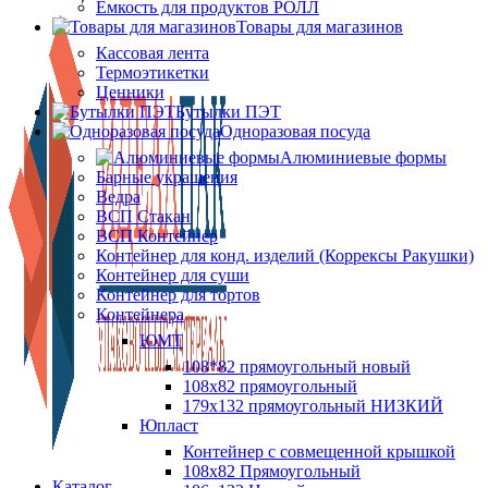
Ёмкость для продуктов РОЛЛ
Товары для магазинов
Кассовая лента
Термоэтикетки
Ценники
Бутылки ПЭТ
Одноразовая посуда
Алюминиевые формы
Барные украшения
Ведра
ВСП Стакан
ВСП Контейнер
Контейнер для конд. изделий (Коррексы Ракушки)
Контейнер для суши
Контейнер для тортов
Контейнера
ЮМТ
108*82 прямоугольный новый
108х82 прямоугольный
179х132 прямоугольный НИЗКИЙ
Юпласт
Контейнер с совмещенной крышкой
108х82 Прямоугольный
Каталог