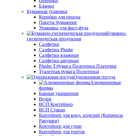
Ценники
Бланки
Бумажная упаковка
Коробки для пиццы
Пакеты бумажные
Упаковка для фаст-фуда
Бумажно-
гигиеническая продукция
Салфетки
Салфетки Plushe
Салфетки влажные
Салфетки ажурные
Plushe Т/бумага Полотенца Платочки
Туалетная бумага Полотенца
Одноразовая посуда
Алюминиевые
формы
Барные украшения
Ведра
ВСП Контейнер
ВСП Стакан
Контейнер для конд. изделий (Коррексы
Ракушки)
Контейнер для суши
Контейнер для тортов