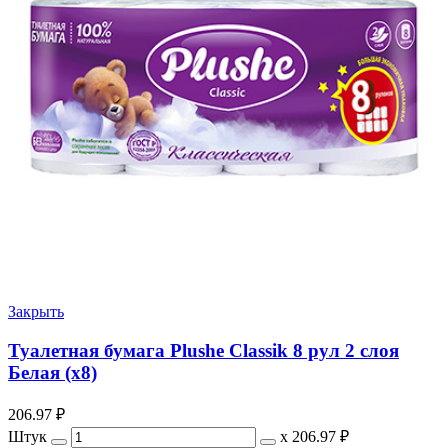
Закрыть
Туалетная бумага Plushe Classik 8 рул 2 слоя
Белая (х8)
206.97
₽
Штук
х
206.97 ₽