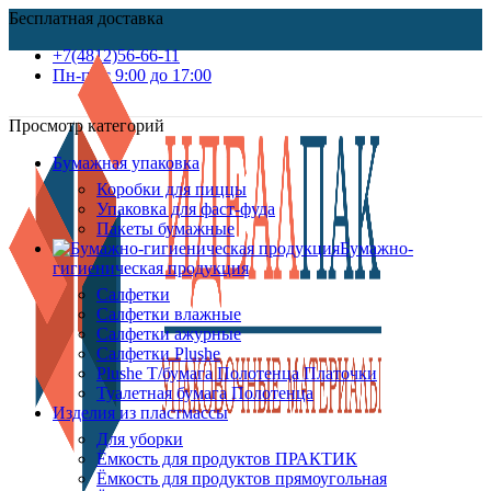
Бесплатная доставка
+7(4812)56-66-11
Пн-пт c 9:00 до 17:00
Просмотр категорий
Бумажная упаковка
Коробки для пиццы
Упаковка для фаст-фуда
Пакеты бумажные
Бумажно-
гигиеническая продукция
Салфетки
Салфетки влажные
Салфетки ажурные
Салфетки Plushe
Plushe Т/бумага Полотенца Платочки
Туалетная бумага Полотенца
Изделия из пластмассы
Для уборки
Ёмкость для продуктов ПРАКТИК
Ёмкость для продуктов прямоугольная