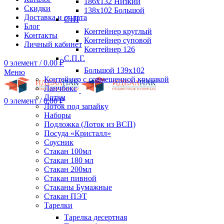
186х132 Низкий
Скидки
138х102 Большой
Доставка и оплата
СтП
Блог
Контейнер круглый
Контакты
Контейнер суповой
Личный кабинет
Контейнер 126
С.П.Г.
0
элемент
/
0.00
₽
Большой 139х102
Меню
Контейнер с совмещенной крышкой
Ланчбокс
Лотки
0
элемент
/
0.00
₽
Лоток под запайку
Наборы
Подложка (Лоток из ВСП)
Посуда «Кристалл»
Соусник
Стакан 100мл
Стакан 180 мл
Стакан 200мл
Стакан пивной
Стаканы Бумажные
Стакан ПЭТ
Тарелки
Тарелка десертная