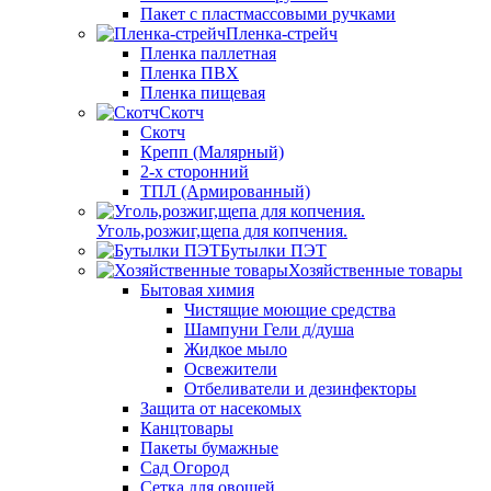
Пакет с пластмассовыми ручками
Пленка-стрейч
Пленка паллетная
Пленка ПВХ
Пленка пищевая
Скотч
Скотч
Крепп (Малярный)
2-х сторонний
ТПЛ (Армированный)
Уголь,розжиг,щепа для копчения.
Бутылки ПЭТ
Хозяйственные товары
Бытовая химия
Чистящие моющие средства
Шампуни Гели д/душа
Жидкое мыло
Освежители
Отбеливатели и дезинфекторы
Защита от насекомых
Канцтовары
Пакеты бумажные
Сад Огород
Сетка для овощей