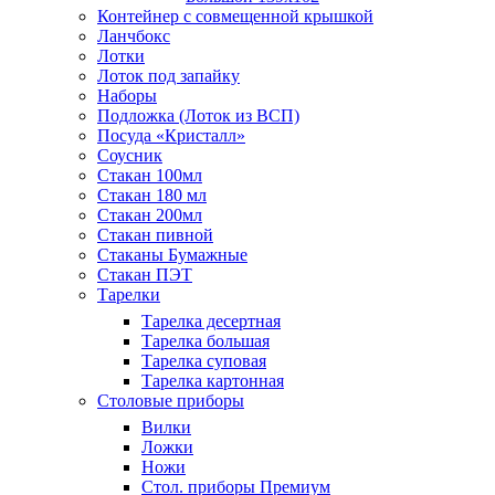
Контейнер с совмещенной крышкой
Ланчбокс
Лотки
Лоток под запайку
Наборы
Подложка (Лоток из ВСП)
Посуда «Кристалл»
Соусник
Стакан 100мл
Стакан 180 мл
Стакан 200мл
Стакан пивной
Стаканы Бумажные
Стакан ПЭТ
Тарелки
Тарелка десертная
Тарелка большая
Тарелка суповая
Тарелка картонная
Столовые приборы
Вилки
Ложки
Ножи
Стол. приборы Премиум