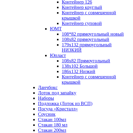
Контейнер 126
Контейнер круглый
Контейнер с совмещенной
крышкой
Контейнер суповой
ЮМТ
108*82 прямоугольный новый
108х82 прямоугольный
179х132 прямоугольный
НИЗКИЙ
Юпласт
108х82 Прямоугольный
138х102 Большой
186х132 Низкий
Контейнер с совмещенной
крышкой
Ланчбокс
Лоток под запайку
Наборы
Подложка (Лоток из ВСП)
Посуда «Кристалл»
Соусник
Стакан 100мл
Стакан 180 мл
Стакан 200мл