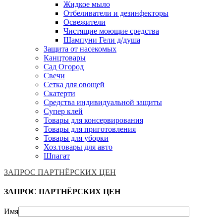
Жидкое мыло
Отбеливатели и дезинфекторы
Освежители
Чистящие моющие средства
Шампуни Гели д/душа
Защита от насекомых
Канцтовары
Сад Огород
Свечи
Сетка для овощей
Скатерти
Средства индивидуальной защиты
Супер клей
Товары для консервирования
Товары для приготовления
Товары для уборки
Хоз.товары для авто
Шпагат
ЗАПРОС ПАРТНЁРСКИХ ЦЕН
ЗАПРОС ПАРТНЁРСКИХ ЦЕН
Имя