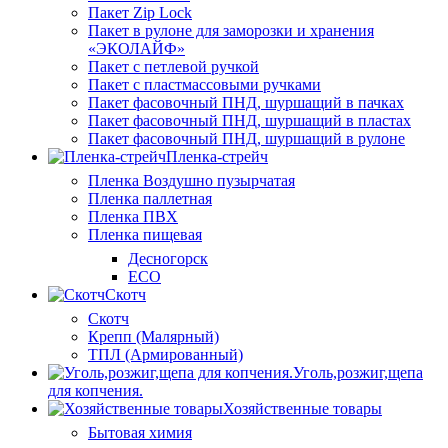
Пакет Zip Lock
Пакет в рулоне для заморозки и хранения
«ЭКОЛАЙФ»
Пакет с петлевой ручкой
Пакет с пластмассовыми ручками
Пакет фасовочный ПНД, шуршащий в пачках
Пакет фасовочный ПНД, шуршащий в пластах
Пакет фасовочный ПНД, шуршащий в рулоне
Пленка-стрейч
Пленка Воздушно пузырчатая
Пленка паллетная
Пленка ПВХ
Пленка пищевая
Десногорск
ECO
Скотч
Скотч
Крепп (Малярный)
ТПЛ (Армированный)
Уголь,розжиг,щепа
для копчения.
Хозяйственные товары
Бытовая химия