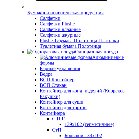
Бумажно-гигиеническая продукция
Салфетки
Салфетки Plushe
Салфетки влажные
Салфетки ажурные
Plushe Т/бумага Полотенца Платочки
Туалетная бумага Полотенца
Одноразовая посуда
Алюминиевые
формы
Барные украшения
Ведра
ВСП Контейнер
ВСП Стакан
Контейнер для конд. изделий (Коррексы
Ракушки)
Контейнер для суши
Контейнер для тортов
Контейнера
С.П.Г.
139х102 (герметичные)
СтП
Большой 139х102