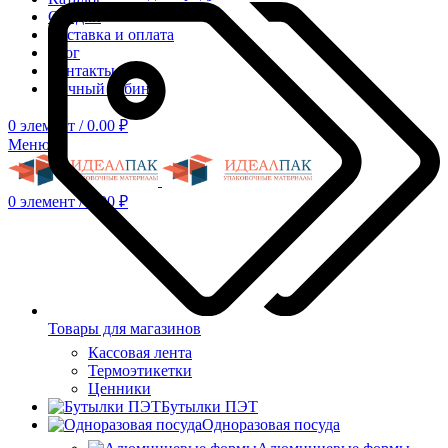
Скидки
Доставка и оплата
Блог
Контакты
Личный кабинет
0
элемент
/
0.00
₽
Меню
0
элемент
/
0.00
₽
Товары для магазинов
Кассовая лента
Термоэтикетки
Ценники
Бутылки ПЭТ
Одноразовая посуда