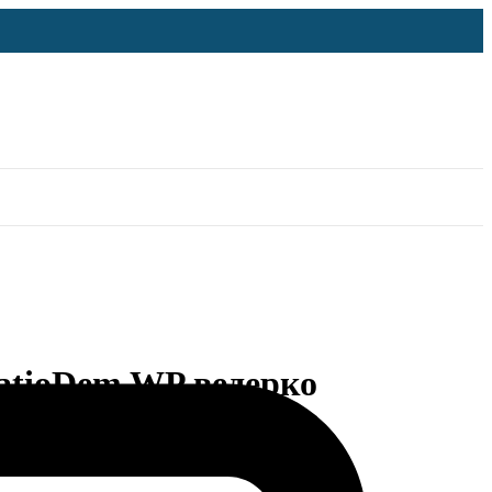
atioDem WP ведерко