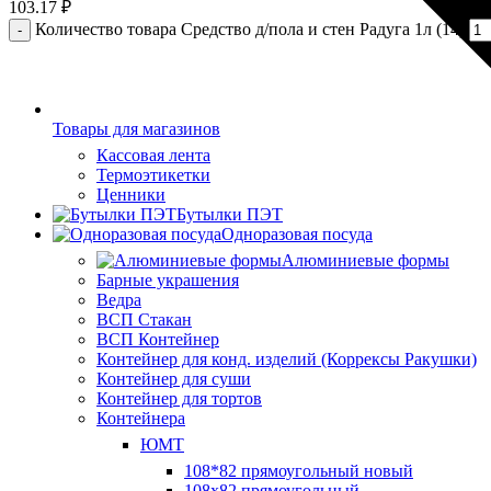
103.17
₽
Количество товара Средство д/пола и стен Радуга 1л (14)
Товары для магазинов
Кассовая лента
Термоэтикетки
Ценники
Бутылки ПЭТ
Одноразовая посуда
Алюминиевые формы
Барные украшения
Ведра
ВСП Стакан
ВСП Контейнер
Контейнер для конд. изделий (Коррексы Ракушки)
Контейнер для суши
Контейнер для тортов
Контейнера
ЮМТ
108*82 прямоугольный новый
108х82 прямоугольный