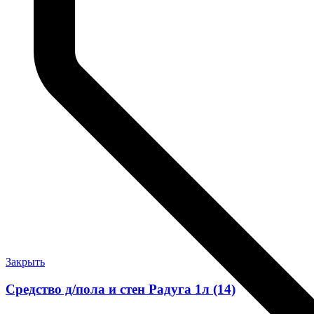
Закрыть
Средство д/пола и стен Радуга 1л (14)