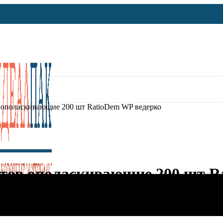
 ополаскивающие 200 шт RatioDem WP ведерко
атов ополаскивающие 200 шт R