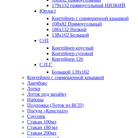
179х132 прямоугольный НИЗКИЙ
Юпласт
Контейнер с совмещенной крышкой
108х82 Прямоугольный
186х132 Низкий
138х102 Большой
СтП
Контейнер круглый
Контейнер суповой
Контейнер 126
С.П.Г.
Большой 139х102
Контейнер с совмещенной крышкой
Ланчбокс
Лотки
Лоток под запайку
Наборы
Подложка (Лоток из ВСП)
Посуда «Кристалл»
Соусник
Стакан 100мл
Стакан 180 мл
Стакан 200мл