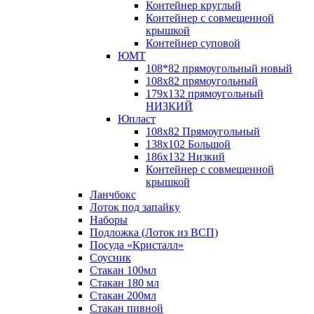
Контейнер круглый
Контейнер с совмещенной
крышкой
Контейнер суповой
ЮМТ
108*82 прямоугольный новый
108х82 прямоугольный
179х132 прямоугольный
НИЗКИЙ
Юпласт
108х82 Прямоугольный
138х102 Большой
186х132 Низкий
Контейнер с совмещенной
крышкой
Ланчбокс
Лоток под запайку
Наборы
Подложка (Лоток из ВСП)
Посуда «Кристалл»
Соусник
Стакан 100мл
Стакан 180 мл
Стакан 200мл
Стакан пивной