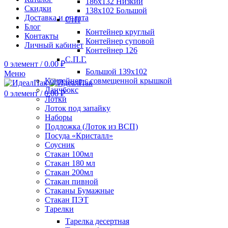
186х132 Низкий
Скидки
138х102 Большой
Доставка и оплата
СтП
Блог
Контейнер круглый
Контакты
Контейнер суповой
Личный кабинет
Контейнер 126
С.П.Г.
0
элемент
/
0.00
₽
Большой 139х102
Меню
Контейнер с совмещенной крышкой
Ланчбокс
0
элемент
/
0.00
₽
Лотки
Лоток под запайку
Наборы
Подложка (Лоток из ВСП)
Посуда «Кристалл»
Соусник
Стакан 100мл
Стакан 180 мл
Стакан 200мл
Стакан пивной
Стаканы Бумажные
Стакан ПЭТ
Тарелки
Тарелка десертная