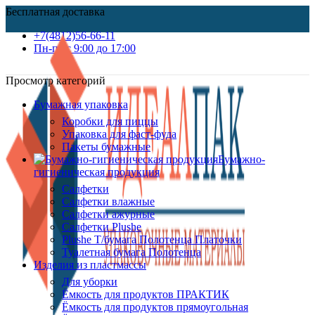
Бесплатная доставка
+7(4812)56-66-11
Пн-пт c 9:00 до 17:00
Просмотр категорий
Бумажная упаковка
Коробки для пиццы
Упаковка для фаст-фуда
Пакеты бумажные
Бумажно-
гигиеническая продукция
Салфетки
Салфетки влажные
Салфетки ажурные
Салфетки Plushe
Plushe Т/бумага Полотенца Платочки
Туалетная бумага Полотенца
Изделия из пластмассы
Для уборки
Ёмкость для продуктов ПРАКТИК
Ёмкость для продуктов прямоугольная