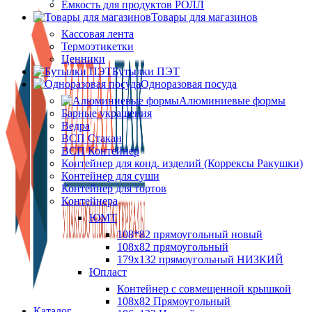
Ёмкость для продуктов РОЛЛ
Товары для магазинов
Кассовая лента
Термоэтикетки
Ценники
Бутылки ПЭТ
Одноразовая посуда
Алюминиевые формы
Барные украшения
Ведра
ВСП Стакан
ВСП Контейнер
Контейнер для конд. изделий (Коррексы Ракушки)
Контейнер для суши
Контейнер для тортов
Контейнера
ЮМТ
108*82 прямоугольный новый
108х82 прямоугольный
179х132 прямоугольный НИЗКИЙ
Юпласт
Контейнер с совмещенной крышкой
108х82 Прямоугольный
Каталог