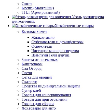
Скотч
Крепп (Малярный)
ТПЛ (Армированный)
Уголь,розжиг,щепа
для копчения.
Хозяйственные товары
Бытовая химия
Жидкое мыло
Отбеливатели и дезинфекторы
Освежители
Чистящие моющие средства
Шампуни Гели д/душа
Защита от насекомых
Канцтовары
Сад Огород
Свечи
Сетка для овощей
Скатерти
Средства индивидуальной защиты
Супер клей
Товары для консервирования
Товары для приготовления
Товары для уборки
Хоз.товары для авто