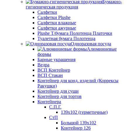
Бумажно-
гигиеническая продукция
Салфетки
Салфетки Plushe
Салфетки влажные
Салфетки ажурные
Plushe Т/бумага Полотенца Платочки
Туалетная бумага Полотенца
Одноразовая посуда
Алюминиевые
формы
Барные украшения
Ведра
ВСП Контейнер
ВСП Стакан
Контейнер для конд. изделий (Коррексы
Ракушки)
Контейнер для суши
Контейнер для тортов
Контейнера
С.П.Г.
139х102 (герметичные)
СтП
Большой 139х102
Контейнер 126