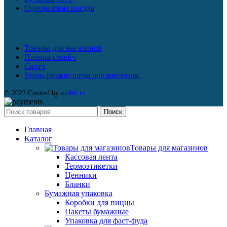
Одноразовая посуда
Товары для магазинов
Пленка-стрейч
Скотч
Уголь,розжиг,щепа для копчения.
© 2022 Created by
mobit.ru
Поиск
Главная
Каталог
Товары для магазинов
Кассовая лента
Термоэтикетки
Ценники
Бланки
Бумажная упаковка
Коробки для пиццы
Пакеты бумажные
Упаковка для фаст-фуда