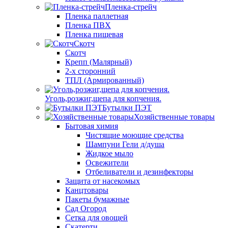
Пленка-стрейч
Пленка паллетная
Пленка ПВХ
Пленка пищевая
Скотч
Скотч
Крепп (Малярный)
2-х сторонний
ТПЛ (Армированный)
Уголь,розжиг,щепа для копчения.
Бутылки ПЭТ
Хозяйственные товары
Бытовая химия
Чистящие моющие средства
Шампуни Гели д/душа
Жидкое мыло
Освежители
Отбеливатели и дезинфекторы
Защита от насекомых
Канцтовары
Пакеты бумажные
Сад Огород
Сетка для овощей
Скатерти