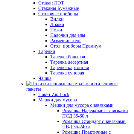
Стакан ПЭТ
Стаканы Бумажные
Столовые приборы
Вилки
Ложки
Ножи
Палочки для еды
Размешиватель
Стол. приборы Премиум
Тарелки
Тарелка большая
Тарелка десертная
Тарелка картонная
Тарелка суповая
Чашка
Полиэтиленовые
пакеты
Пакет Zip Lock
Мешки для мусора
Мешки для мусора с завязками
Ромашка Надежные с завязками
ПСД 35-60 л
Ромашка Стандарт с завязками
ПВД 35-240 л
Ромашка Практичные с