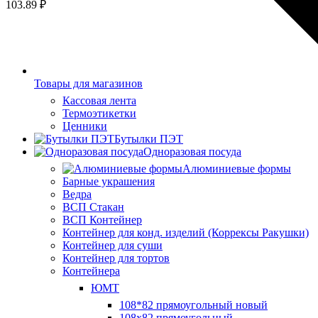
103.89
₽
Товары для магазинов
Кассовая лента
Термоэтикетки
Ценники
Бутылки ПЭТ
Одноразовая посуда
Алюминиевые формы
Барные украшения
Ведра
ВСП Стакан
ВСП Контейнер
Контейнер для конд. изделий (Коррексы Ракушки)
Контейнер для суши
Контейнер для тортов
Контейнера
ЮМТ
108*82 прямоугольный новый
108х82 прямоугольный