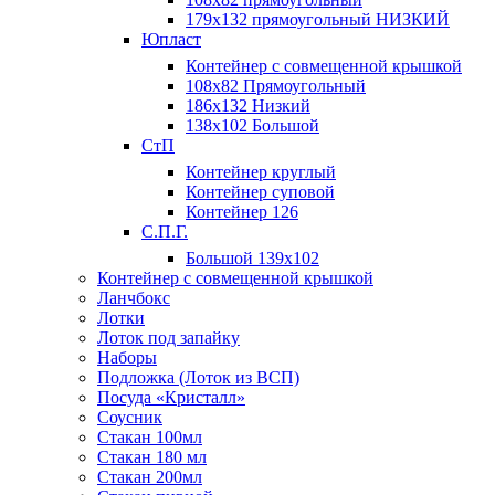
179х132 прямоугольный НИЗКИЙ
Юпласт
Контейнер с совмещенной крышкой
108х82 Прямоугольный
186х132 Низкий
138х102 Большой
СтП
Контейнер круглый
Контейнер суповой
Контейнер 126
С.П.Г.
Большой 139х102
Контейнер с совмещенной крышкой
Ланчбокс
Лотки
Лоток под запайку
Наборы
Подложка (Лоток из ВСП)
Посуда «Кристалл»
Соусник
Стакан 100мл
Стакан 180 мл
Стакан 200мл