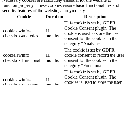
Necessary cookies are absolutely essential for the website to
function properly. These cookies ensure basic functionalities and
security features of the website, anonymously.
Cookie
Duration
Description
This cookie is set by GDPR
Cookie Consent plugin. The
cookielawinfo-
11
cookie is used to store the user
checkbox-analytics
months
consent for the cookies in the
category "Analytics".
The cookie is set by GDPR
cookielawinfo-
11
cookie consent to record the user
checkbox-functional
months
consent for the cookies in the
category "Functional".
This cookie is set by GDPR
Cookie Consent plugin. The
cookielawinfo-
11
cookies is used to store the user
checkbox-necessary
months
consent for the cookies in the
category "Necessary".
This cookie is set by GDPR
Cookie Consent plugin. The
cookielawinfo-
11
cookie is used to store the user
checkbox-others
months
consent for the cookies in the
category "Other.
This cookie is set by GDPR