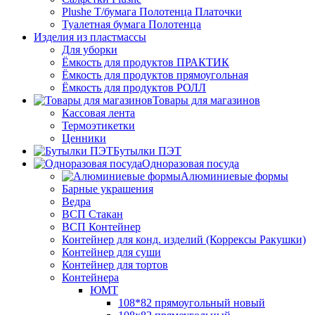
Plushe Т/бумага Полотенца Платочки
Туалетная бумага Полотенца
Изделия из пластмассы
Для уборки
Ёмкость для продуктов ПРАКТИК
Ёмкость для продуктов прямоугольная
Ёмкость для продуктов РОЛЛ
Товары для магазинов
Кассовая лента
Термоэтикетки
Ценники
Бутылки ПЭТ
Одноразовая посуда
Алюминиевые формы
Барные украшения
Ведра
ВСП Стакан
ВСП Контейнер
Контейнер для конд. изделий (Коррексы Ракушки)
Контейнер для суши
Контейнер для тортов
Контейнера
ЮМТ
108*82 прямоугольный новый