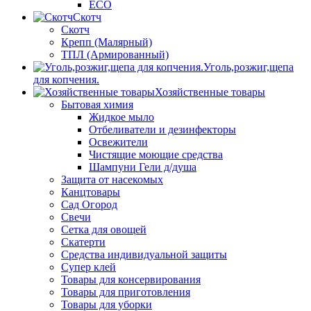
ECO
Скотч
Скотч
Крепп (Малярный)
ТПЛ (Армированный)
Уголь,розжиг,щепа
для копчения.
Хозяйственные товары
Бытовая химия
Жидкое мыло
Отбеливатели и дезинфекторы
Освежители
Чистящие моющие средства
Шампуни Гели д/душа
Защита от насекомых
Канцтовары
Сад Огород
Свечи
Сетка для овощей
Скатерти
Средства индивидуальной защиты
Супер клей
Товары для консервирования
Товары для приготовления
Товары для уборки