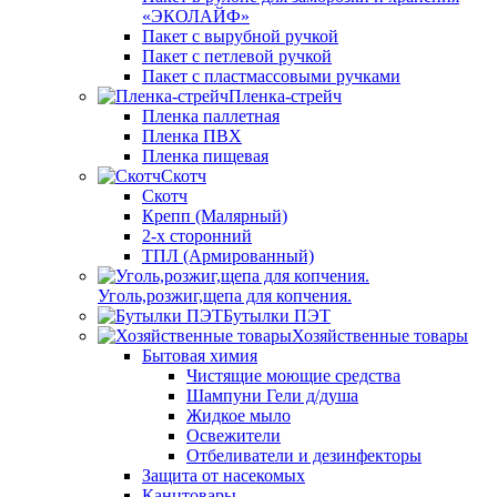
«ЭКОЛАЙФ»
Пакет с вырубной ручкой
Пакет с петлевой ручкой
Пакет с пластмассовыми ручками
Пленка-стрейч
Пленка паллетная
Пленка ПВХ
Пленка пищевая
Скотч
Скотч
Крепп (Малярный)
2-х сторонний
ТПЛ (Армированный)
Уголь,розжиг,щепа для копчения.
Бутылки ПЭТ
Хозяйственные товары
Бытовая химия
Чистящие моющие средства
Шампуни Гели д/душа
Жидкое мыло
Освежители
Отбеливатели и дезинфекторы
Защита от насекомых
Канцтовары