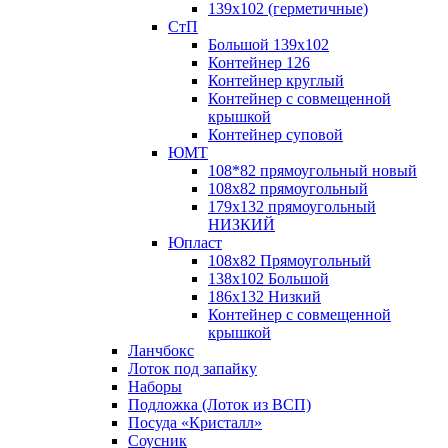
139х102 (герметичные)
СтП
Большой 139х102
Контейнер 126
Контейнер круглый
Контейнер с совмещенной
крышкой
Контейнер суповой
ЮМТ
108*82 прямоугольный новый
108х82 прямоугольный
179х132 прямоугольный
НИЗКИЙ
Юпласт
108х82 Прямоугольный
138х102 Большой
186х132 Низкий
Контейнер с совмещенной
крышкой
Ланчбокс
Лоток под запайку
Наборы
Подложка (Лоток из ВСП)
Посуда «Кристалл»
Соусник