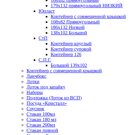
108х82 прямоугольный
179х132 прямоугольный НИЗКИЙ
Юпласт
Контейнер с совмещенной крышкой
108х82 Прямоугольный
186х132 Низкий
138х102 Большой
СтП
Контейнер круглый
Контейнер суповой
Контейнер 126
С.П.Г.
Большой 139х102
Контейнер с совмещенной крышкой
Ланчбокс
Лотки
Лоток под запайку
Наборы
Подложка (Лоток из ВСП)
Посуда «Кристалл»
Соусник
Стакан 100мл
Стакан 180 мл
Стакан 200мл
Стакан пивной