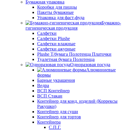
Бумажная упаковка
Коробки для пиццы
Пакеты бумажные
Упаковка для фаст-фуда
Бумажно-
гигиеническая продукция
Салфетки
Салфетки Plushe
Салфетки влажные
Салфетки ажурные
Plushe Т/бумага Полотенца Платочки
Туалетная бумага Полотенца
Одноразовая посуда
Алюминиевые
формы
Барные украшения
Ведра
ВСП Контейнер
ВСП Стакан
Контейнер для конд. изделий (Коррексы
Ракушки)
Контейнер для суши
Контейнер для тортов
Контейнера
С.П.Г.