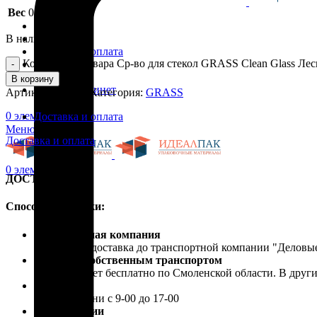
Вес
0.678 кг
Каталог
В наличии
Скидки
Доставка и оплата
Количество товара Ср-во для стекол GRASS Clean Glass Лес
Блог
Контакты
В корзину
Личный кабинет
Артикул:
125241
Категория:
GRASS
0
элемент
/
0.00
₽
Доставка и оплата
Меню
Доставка и оплата
0
элемент
/
0.00
₽
ДОСТАВКА
Способы доставки:
Транспортная компания
Бесплатная доставка до транспортной компании "Делов
Доставка собственным транспортом
Осуществляет бесплатно по Смоленской области. В друг
Самовывоз
В рабочие дни с 9-00 до 17-00
Почта России