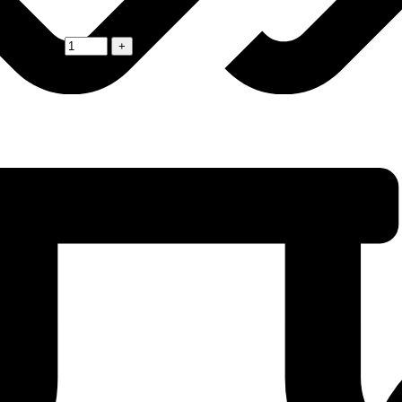
 (8) (х12)