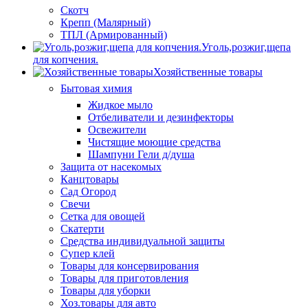
Скотч
Крепп (Малярный)
ТПЛ (Армированный)
Уголь,розжиг,щепа
для копчения.
Хозяйственные товары
Бытовая химия
Жидкое мыло
Отбеливатели и дезинфекторы
Освежители
Чистящие моющие средства
Шампуни Гели д/душа
Защита от насекомых
Канцтовары
Сад Огород
Свечи
Сетка для овощей
Скатерти
Средства индивидуальной защиты
Супер клей
Товары для консервирования
Товары для приготовления
Товары для уборки
Хоз.товары для авто