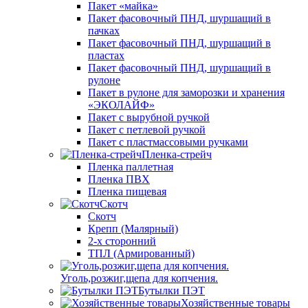
Пакет «майка»
Пакет фасовочный ПНД, шуршащий в
пачках
Пакет фасовочный ПНД, шуршащий в
пластах
Пакет фасовочный ПНД, шуршащий в
рулоне
Пакет в рулоне для заморозки и хранения
«ЭКОЛАЙФ»
Пакет с вырубной ручкой
Пакет с петлевой ручкой
Пакет с пластмассовыми ручками
Пленка-стрейч
Пленка паллетная
Пленка ПВХ
Пленка пищевая
Скотч
Скотч
Крепп (Малярный)
2-х сторонний
ТПЛ (Армированный)
Уголь,розжиг,щепа для копчения.
Бутылки ПЭТ
Хозяйственные товары