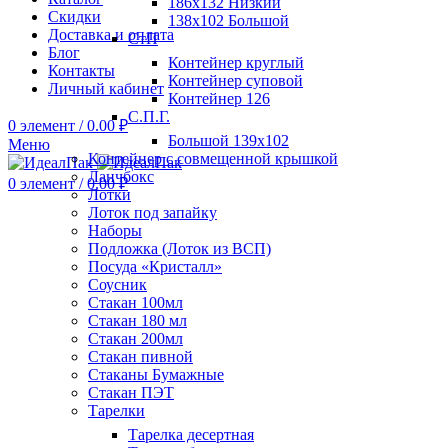
186х132 Низкий
Скидки
138х102 Большой
Доставка и оплата
СтП
Блог
Контейнер круглый
Контакты
Контейнер суповой
Личный кабинет
Контейнер 126
С.П.Г.
0
элемент
/
0.00
₽
Большой 139х102
Меню
Контейнер с совмещенной крышкой
Ланчбокс
0
элемент
/
0.00
₽
Лотки
Лоток под запайку
Наборы
Подложка (Лоток из ВСП)
Посуда «Кристалл»
Соусник
Стакан 100мл
Стакан 180 мл
Стакан 200мл
Стакан пивной
Стаканы Бумажные
Стакан ПЭТ
Тарелки
Тарелка десертная