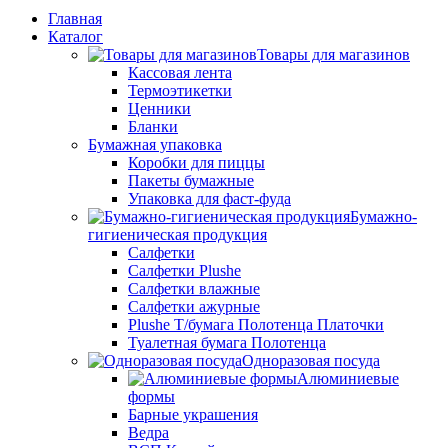
Главная
Каталог
Товары для магазинов
Кассовая лента
Термоэтикетки
Ценники
Бланки
Бумажная упаковка
Коробки для пиццы
Пакеты бумажные
Упаковка для фаст-фуда
Бумажно-
гигиеническая продукция
Салфетки
Салфетки Plushe
Салфетки влажные
Салфетки ажурные
Plushe Т/бумага Полотенца Платочки
Туалетная бумага Полотенца
Одноразовая посуда
Алюминиевые
формы
Барные украшения
Ведра