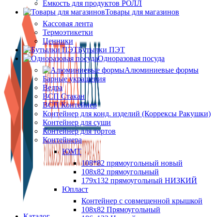
Ёмкость для продуктов РОЛЛ
Товары для магазинов
Кассовая лента
Термоэтикетки
Ценники
Бутылки ПЭТ
Одноразовая посуда
Алюминиевые формы
Барные украшения
Ведра
ВСП Стакан
ВСП Контейнер
Контейнер для конд. изделий (Коррексы Ракушки)
Контейнер для суши
Контейнер для тортов
Контейнера
ЮМТ
108*82 прямоугольный новый
108х82 прямоугольный
179х132 прямоугольный НИЗКИЙ
Юпласт
Контейнер с совмещенной крышкой
108х82 Прямоугольный
Каталог