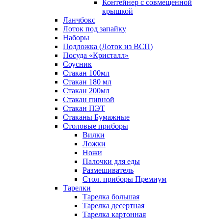
Контейнер с совмещенной
крышкой
Ланчбокс
Лоток под запайку
Наборы
Подложка (Лоток из ВСП)
Посуда «Кристалл»
Соусник
Стакан 100мл
Стакан 180 мл
Стакан 200мл
Стакан пивной
Стакан ПЭТ
Стаканы Бумажные
Столовые приборы
Вилки
Ложки
Ножи
Палочки для еды
Размешиватель
Стол. приборы Премиум
Тарелки
Тарелка большая
Тарелка десертная
Тарелка картонная