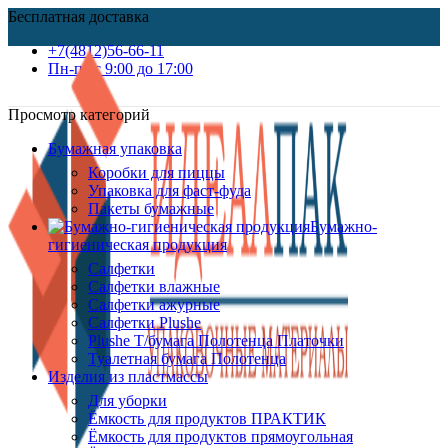
Бесплатная доставка
+7(4812)56-66-11
Пн-пт c 9:00 до 17:00
Просмотр категорий
Бумажная упаковка
Коробки для пиццы
Упаковка для фаст-фуда
Пакеты бумажные
Бумажно-
гигиеническая продукция
Салфетки
Салфетки влажные
Салфетки ажурные
Салфетки Plushe
Plushe Т/бумага Полотенца Платочки
Туалетная бумага Полотенца
Изделия из пластмассы
Для уборки
Ёмкость для продуктов ПРАКТИК
Ёмкость для продуктов прямоугольная