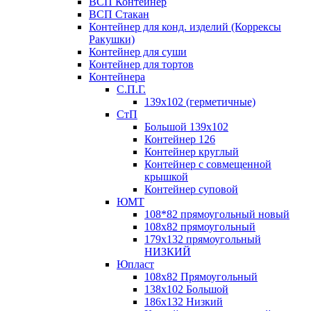
ВСП Контейнер
ВСП Стакан
Контейнер для конд. изделий (Коррексы
Ракушки)
Контейнер для суши
Контейнер для тортов
Контейнера
С.П.Г.
139х102 (герметичные)
СтП
Большой 139х102
Контейнер 126
Контейнер круглый
Контейнер с совмещенной
крышкой
Контейнер суповой
ЮМТ
108*82 прямоугольный новый
108х82 прямоугольный
179х132 прямоугольный
НИЗКИЙ
Юпласт
108х82 Прямоугольный
138х102 Большой
186х132 Низкий