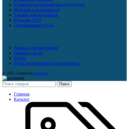
Бумажно-гигиеническая продукция
Изделия из пластмассы
Товары для магазинов
Бутылки ПЭТ
Одноразовая посуда
Товары для магазинов
Пленка-стрейч
Скотч
Уголь,розжиг,щепа для копчения.
© 2022 Created by
mobit.ru
Поиск
Главная
Каталог