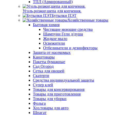
ТПЛ (Армированный)
Уголь,розжиг,щепа для копчения.
Бутылки ПЭТ
Хозяйственные товары
Бытовая химия
Чистящие моющие средства
Шампуни Гели д/душа
Жидкое мыло
Освежители
Отбеливатели и дезинфекторы
Защита от насекомых
Канцтовары
Пакеты бумажные
Сад Огород
Сетка для овощей
Скатерти
Средства индивидуальной защиты
Супер клей
Товары для консервирования
Товары для приготовления
Товары для уборки
Фольга
Хоз.товары для авто
Шпагат