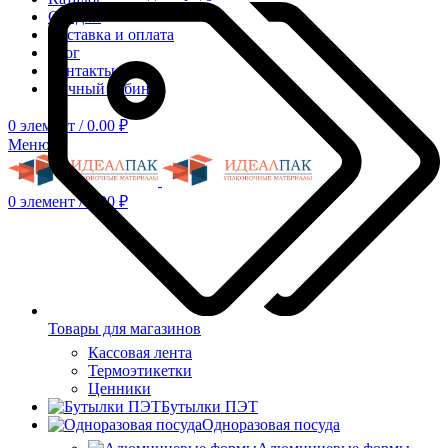
Скидки
Доставка и оплата
Блог
Контакты
Личный кабинет
0
элемент
/
0.00
₽
Меню
0
элемент
/
0.00
₽
Товары для магазинов
Кассовая лента
Термоэтикетки
Ценники
Бутылки ПЭТ
Одноразовая посуда