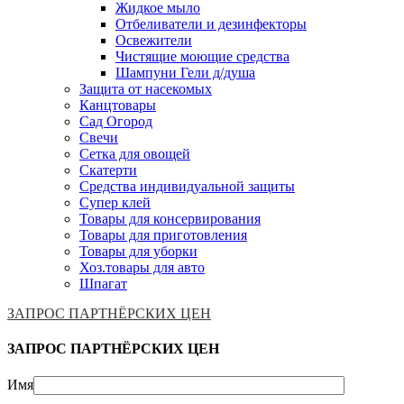
Жидкое мыло
Отбеливатели и дезинфекторы
Освежители
Чистящие моющие средства
Шампуни Гели д/душа
Защита от насекомых
Канцтовары
Сад Огород
Свечи
Сетка для овощей
Скатерти
Средства индивидуальной защиты
Супер клей
Товары для консервирования
Товары для приготовления
Товары для уборки
Хоз.товары для авто
Шпагат
ЗАПРОС ПАРТНЁРСКИХ ЦЕН
ЗАПРОС ПАРТНЁРСКИХ ЦЕН
Имя