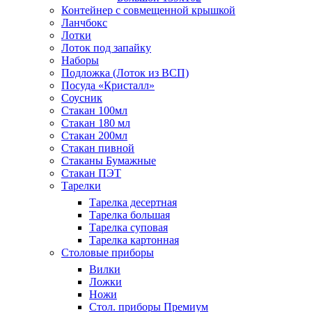
Контейнер с совмещенной крышкой
Ланчбокс
Лотки
Лоток под запайку
Наборы
Подложка (Лоток из ВСП)
Посуда «Кристалл»
Соусник
Стакан 100мл
Стакан 180 мл
Стакан 200мл
Стакан пивной
Стаканы Бумажные
Стакан ПЭТ
Тарелки
Тарелка десертная
Тарелка большая
Тарелка суповая
Тарелка картонная
Столовые приборы
Вилки
Ложки
Ножи
Стол. приборы Премиум