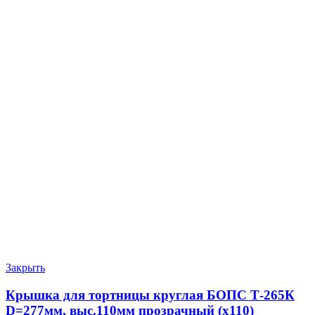
Закрыть
Крышка для тортницы круглая БОПС Т-265К
D=277мм, выс.110мм прозрачный (х110)