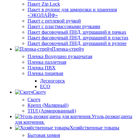
Пакет Zip Lock
Пакет в рулоне для заморозки и хранения
«ЭКОЛАЙФ»
Пакет с петлевой ручкой
Пакет с пластмассовыми ручками
Пакет фасовочный ПНД, шуршащий в пачках
Пакет фасовочный ПНД, шуршащий в пластах
Пакет фасовочный ПНД, шуршащий в рулоне
Пленка-стрейч
Пленка Воздушно пузырчатая
Пленка паллетная
Пленка ПВХ
Пленка пищевая
Десногорск
ECO
Скотч
Скотч
Крепп (Малярный)
ТПЛ (Армированный)
Уголь,розжиг,щепа
для копчения.
Хозяйственные товары
Бытовая химия