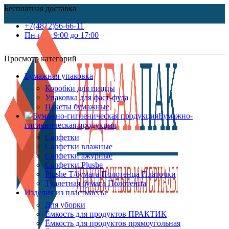
Бесплатная доставка
+7(4812)56-66-11
Пн-пт c 9:00 до 17:00
Просмотр категорий
Бумажная упаковка
Коробки для пиццы
Упаковка для фаст-фуда
Пакеты бумажные
Бумажно-
гигиеническая продукция
Салфетки
Салфетки влажные
Салфетки ажурные
Салфетки Plushe
Plushe Т/бумага Полотенца Платочки
Туалетная бумага Полотенца
Изделия из пластмассы
Для уборки
Ёмкость для продуктов ПРАКТИК
Ёмкость для продуктов прямоугольная