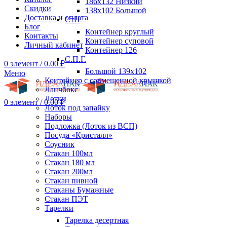
186х132 Низкий
Скидки
138х102 Большой
Доставка и оплата
СтП
Блог
Контейнер круглый
Контакты
Контейнер суповой
Личный кабинет
Контейнер 126
С.П.Г.
0
элемент
/
0.00
₽
Большой 139х102
Меню
Контейнер с совмещенной крышкой
Ланчбокс
Лотки
0
элемент
/
0.00
₽
Лоток под запайку
Наборы
Подложка (Лоток из ВСП)
Посуда «Кристалл»
Соусник
Стакан 100мл
Стакан 180 мл
Стакан 200мл
Стакан пивной
Стаканы Бумажные
Стакан ПЭТ
Тарелки
Тарелка десертная