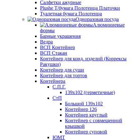
Салфетки ажурные
Plushe Т/бумага Полотенца Платочки
Туалетная бумага Полотенца
Одноразовая посуда
Алюминиевые
формы
Барные украшения
Ведра
ВСП Контейнер
ВСП Стакан
Контейнер для конд. изделий (Коррексы
Ракушки)
Контейнер для суши
Контейнер для тортов
Контейнера
С.П.Г.
139х102 (герметичные)
СтП
Большой 139х102
Контейнер 126
Контейнер круглый
Контейнер с совмещенной
крышкой
Контейнер суповой
ЮМТ