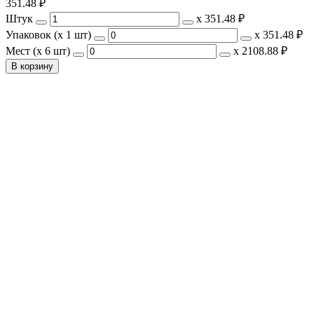
351.48
₽
Штук
х
351.48 ₽
Упаковок (x 1 шт)
х
351.48 ₽
Мест (x 6 шт)
х
2108.88 ₽
В корзину