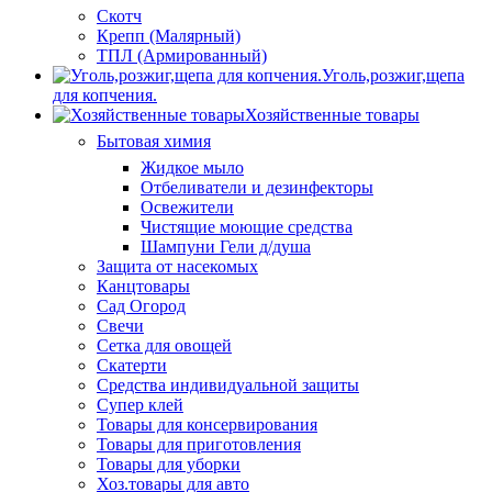
Скотч
Крепп (Малярный)
ТПЛ (Армированный)
Уголь,розжиг,щепа
для копчения.
Хозяйственные товары
Бытовая химия
Жидкое мыло
Отбеливатели и дезинфекторы
Освежители
Чистящие моющие средства
Шампуни Гели д/душа
Защита от насекомых
Канцтовары
Сад Огород
Свечи
Сетка для овощей
Скатерти
Средства индивидуальной защиты
Супер клей
Товары для консервирования
Товары для приготовления
Товары для уборки
Хоз.товары для авто