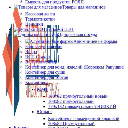
Ёмкость для продуктов РОЛЛ
Товары для магазинов
Кассовая лента
Термоэтикетки
Ценники
Бутылки ПЭТ
Одноразовая посуда
Алюминиевые формы
Барные украшения
Ведра
ВСП Стакан
ВСП Контейнер
Контейнер для конд. изделий (Коррексы Ракушки)
Контейнер для суши
Контейнер для тортов
Контейнера
ЮМТ
108*82 прямоугольный новый
108х82 прямоугольный
179х132 прямоугольный НИЗКИЙ
Юпласт
Контейнер с совмещенной крышкой
108х82 Прямоугольный
Каталог