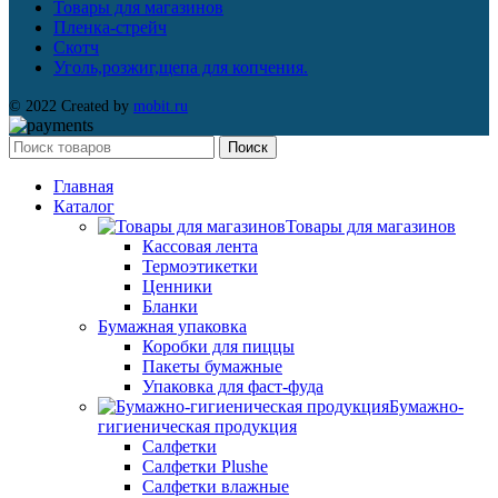
Товары для магазинов
Пленка-стрейч
Скотч
Уголь,розжиг,щепа для копчения.
© 2022 Created by
mobit.ru
Поиск
Главная
Каталог
Товары для магазинов
Кассовая лента
Термоэтикетки
Ценники
Бланки
Бумажная упаковка
Коробки для пиццы
Пакеты бумажные
Упаковка для фаст-фуда
Бумажно-
гигиеническая продукция
Салфетки
Салфетки Plushe
Салфетки влажные