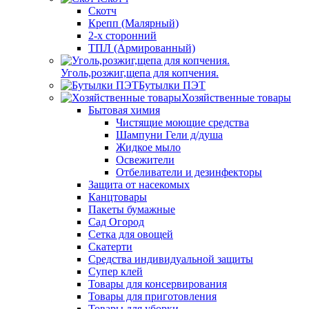
Скотч
Крепп (Малярный)
2-х сторонний
ТПЛ (Армированный)
Уголь,розжиг,щепа для копчения.
Бутылки ПЭТ
Хозяйственные товары
Бытовая химия
Чистящие моющие средства
Шампуни Гели д/душа
Жидкое мыло
Освежители
Отбеливатели и дезинфекторы
Защита от насекомых
Канцтовары
Пакеты бумажные
Сад Огород
Сетка для овощей
Скатерти
Средства индивидуальной защиты
Супер клей
Товары для консервирования
Товары для приготовления
Товары для уборки