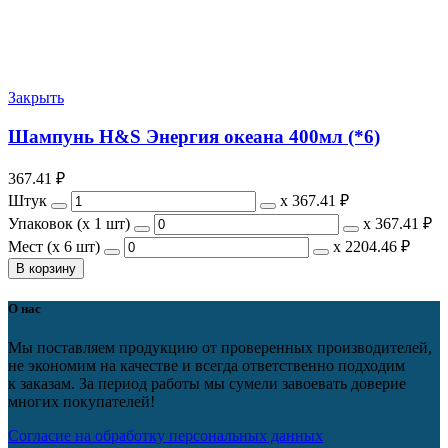
Закрыть
Шампунь H&S Энергия океана 400мл (*6)
367.41
₽
Штук
х
367.41 ₽
Упаковок (x 1 шт)
х
367.41 ₽
Мест (x 6 шт)
х
2204.46 ₽
В корзину
О нас
Мы поставляем продукцию от проверенных производителей,
не экономим на качестве и всегда ответственно подходим
к заказам. За период работы мы сумели завоевать доверие
многих покупателей!
Согласие на обработку персональных данных