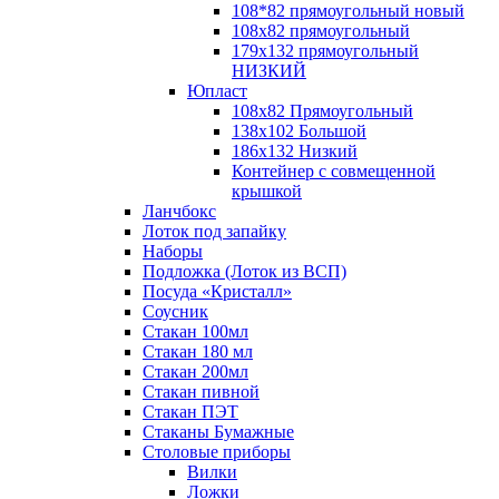
108*82 прямоугольный новый
108х82 прямоугольный
179х132 прямоугольный
НИЗКИЙ
Юпласт
108х82 Прямоугольный
138х102 Большой
186х132 Низкий
Контейнер с совмещенной
крышкой
Ланчбокс
Лоток под запайку
Наборы
Подложка (Лоток из ВСП)
Посуда «Кристалл»
Соусник
Стакан 100мл
Стакан 180 мл
Стакан 200мл
Стакан пивной
Стакан ПЭТ
Стаканы Бумажные
Столовые приборы
Вилки
Ложки