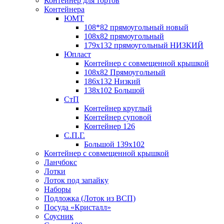
Контейнер для тортов
Контейнера
ЮМТ
108*82 прямоугольный новый
108х82 прямоугольный
179х132 прямоугольный НИЗКИЙ
Юпласт
Контейнер с совмещенной крышкой
108х82 Прямоугольный
186х132 Низкий
138х102 Большой
СтП
Контейнер круглый
Контейнер суповой
Контейнер 126
С.П.Г.
Большой 139х102
Контейнер с совмещенной крышкой
Ланчбокс
Лотки
Лоток под запайку
Наборы
Подложка (Лоток из ВСП)
Посуда «Кристалл»
Соусник