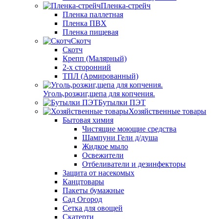
Пленка-стрейч
Пленка паллетная
Пленка ПВХ
Пленка пищевая
Скотч
Скотч
Крепп (Малярный)
2-х сторонний
ТПЛ (Армированный)
Уголь,розжиг,щепа для копчения.
Бутылки ПЭТ
Хозяйственные товары
Бытовая химия
Чистящие моющие средства
Шампуни Гели д/душа
Жидкое мыло
Освежители
Отбеливатели и дезинфекторы
Защита от насекомых
Канцтовары
Пакеты бумажные
Сад Огород
Сетка для овощей
Скатерти