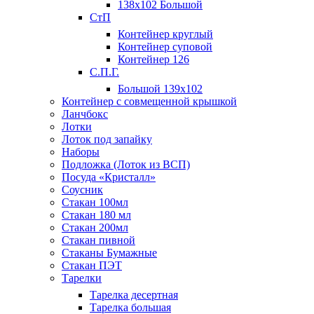
138х102 Большой
СтП
Контейнер круглый
Контейнер суповой
Контейнер 126
С.П.Г.
Большой 139х102
Контейнер с совмещенной крышкой
Ланчбокс
Лотки
Лоток под запайку
Наборы
Подложка (Лоток из ВСП)
Посуда «Кристалл»
Соусник
Стакан 100мл
Стакан 180 мл
Стакан 200мл
Стакан пивной
Стаканы Бумажные
Стакан ПЭТ
Тарелки
Тарелка десертная
Тарелка большая