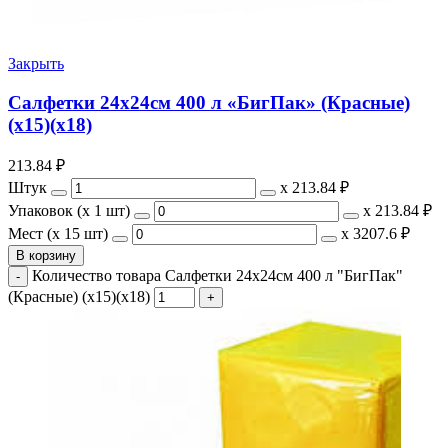
Закрыть
Салфетки 24х24см 400 л «БигПак» (Красные)
(х15)(х18)
213.84
₽
Штук
х
213.84 ₽
Упаковок (x 1 шт)
х
213.84 ₽
Мест (x 15 шт)
х
3207.6 ₽
В корзину
Количество товара Салфетки 24х24см 400 л "БигПак"
(Красные) (х15)(х18)