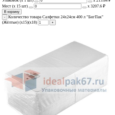
Упаковок (x 1 шт)
х
213.84 ₽
Мест (x 15 шт)
х
3207.6 ₽
В корзину
Количество товара Салфетки 24х24см 400 л "БигПак"
(Жёлтые) (х15)(х18)