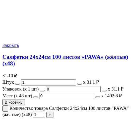
Закрыть
Салфетки 24х24см 100 листов «PAWA» (жёлтые)
(х48)
31.10
₽
Штук
х
31.1 ₽
Упаковок (x 1 шт)
х
31.1 ₽
Мест (x 48 шт)
х
1492.8 ₽
В корзину
Количество товара Салфетки 24х24см 100 листов "PAWA"
(жёлтые) (х48)