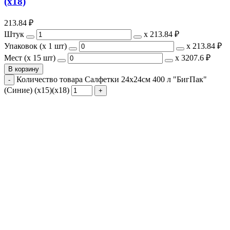
(х18)
213.84
₽
Штук
х
213.84 ₽
Упаковок (x 1 шт)
х
213.84 ₽
Мест (x 15 шт)
х
3207.6 ₽
В корзину
Количество товара Салфетки 24х24см 400 л "БигПак"
(Синие) (х15)(х18)