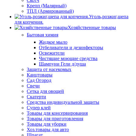
Скотч
Крепп (Малярный)
ТПЛ (Армированный)
Уголь,розжиг,щепа
для копчения.
Хозяйственные товары
Бытовая химия
Жидкое мыло
Отбеливатели и дезинфекторы
Освежители
Чистящие моющие средства
Шампуни Гели д/душа
Защита от насекомых
Канцтовары
Сад Огород
Свечи
Сетка для овощей
Скатерти
Средства индивидуальной защиты
Супер клей
Товары для консервирования
Товары для приготовления
Товары для уборки
Хоз.товары для авто
Шпагат