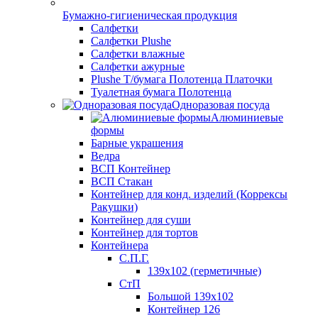
Бумажно-гигиеническая продукция
Салфетки
Салфетки Plushe
Салфетки влажные
Салфетки ажурные
Plushe Т/бумага Полотенца Платочки
Туалетная бумага Полотенца
Одноразовая посуда
Алюминиевые
формы
Барные украшения
Ведра
ВСП Контейнер
ВСП Стакан
Контейнер для конд. изделий (Коррексы
Ракушки)
Контейнер для суши
Контейнер для тортов
Контейнера
С.П.Г.
139х102 (герметичные)
СтП
Большой 139х102
Контейнер 126