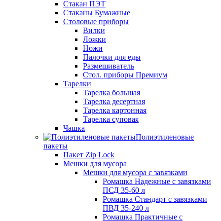
Стакан ПЭТ
Стаканы Бумажные
Столовые приборы
Вилки
Ложки
Ножи
Палочки для еды
Размешиватель
Стол. приборы Премиум
Тарелки
Тарелка большая
Тарелка десертная
Тарелка картонная
Тарелка суповая
Чашка
Полиэтиленовые
пакеты
Пакет Zip Lock
Мешки для мусора
Мешки для мусора с завязками
Ромашка Надежные с завязками
ПСД 35-60 л
Ромашка Стандарт с завязками
ПВД 35-240 л
Ромашка Практичные с