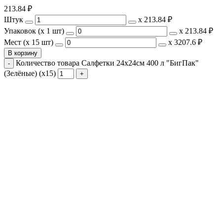
213.84
₽
Штук
х
213.84 ₽
Упаковок (x 1 шт)
х
213.84 ₽
Мест (x 15 шт)
х
3207.6 ₽
В корзину
Количество товара Салфетки 24х24см 400 л "БигПак"
(Зелёные) (х15)