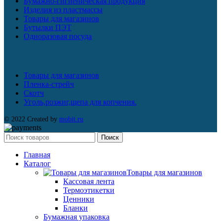
Бумажно-гигиеническая продукция
Изделия из пластмассы
Товары для магазинов
Бутылки ПЭТ
Одноразовая посуда
Товары для магазинов
Пленка-стрейч
Скотч
Уголь,розжиг,щепа для копчения.
© 2022 Created by
mobit.ru
Поиск
Главная
Каталог
Товары для магазинов
Кассовая лента
Термоэтикетки
Ценники
Бланки
Бумажная упаковка