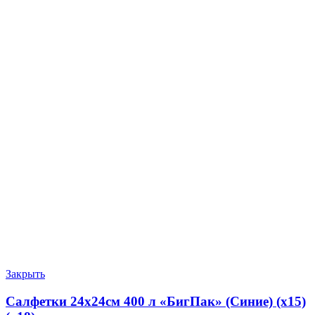
Закрыть
Салфетки 24х24см 400 л «БигПак» (Синие) (х15)