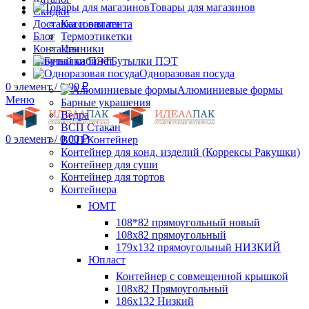
Товары для магазинов
Скидки
Доставка и оплата
Кассовая лента
Блог
Термоэтикетки
Контакты
Ценники
Личный кабинет
Бутылки ПЭТ
Одноразовая посуда
0
элемент
/
0.00
₽
Алюминиевые формы
Меню
Барные украшения
Ведра
ВСП Стакан
0
элемент
/
0.00
₽
ВСП Контейнер
Контейнер для конд. изделий (Коррексы Ракушки)
Контейнер для суши
Контейнер для тортов
Контейнера
ЮМТ
108*82 прямоугольный новый
108х82 прямоугольный
179х132 прямоугольный НИЗКИЙ
Юпласт
Контейнер с совмещенной крышкой
108х82 Прямоугольный
186х132 Низкий