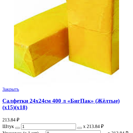
Закрыть
Салфетки 24х24см 400 л «БигПак» (Жёлтые)
(х15)(х18)
213.84
₽
Штук
х
213.84 ₽