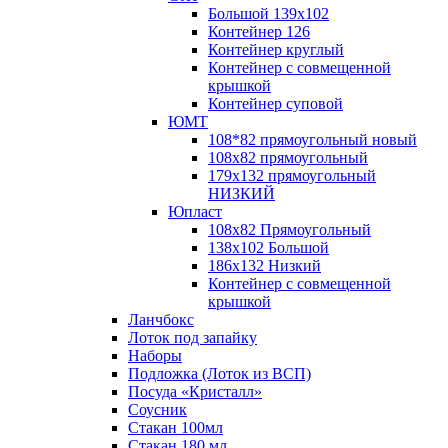
Большой 139х102
Контейнер 126
Контейнер круглый
Контейнер с совмещенной
крышкой
Контейнер суповой
ЮМТ
108*82 прямоугольный новый
108х82 прямоугольный
179х132 прямоугольный
НИЗКИЙ
Юпласт
108х82 Прямоугольный
138х102 Большой
186х132 Низкий
Контейнер с совмещенной
крышкой
Ланчбокс
Лоток под запайку
Наборы
Подложка (Лоток из ВСП)
Посуда «Кристалл»
Соусник
Стакан 100мл
Стакан 180 мл