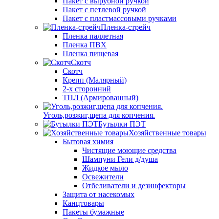
Пакет с вырубной ручкой
Пакет с петлевой ручкой
Пакет с пластмассовыми ручками
Пленка-стрейч
Пленка паллетная
Пленка ПВХ
Пленка пищевая
Скотч
Скотч
Крепп (Малярный)
2-х сторонний
ТПЛ (Армированный)
Уголь,розжиг,щепа для копчения.
Бутылки ПЭТ
Хозяйственные товары
Бытовая химия
Чистящие моющие средства
Шампуни Гели д/душа
Жидкое мыло
Освежители
Отбеливатели и дезинфекторы
Защита от насекомых
Канцтовары
Пакеты бумажные