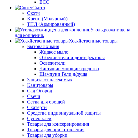
ECO
Скотч
Скотч
Крепп (Малярный)
ТПЛ (Армированный)
Уголь,розжиг,щепа
для копчения.
Хозяйственные товары
Бытовая химия
Жидкое мыло
Отбеливатели и дезинфекторы
Освежители
Чистящие моющие средства
Шампуни Гели д/душа
Защита от насекомых
Канцтовары
Сад Огород
Свечи
Сетка для овощей
Скатерти
Средства индивидуальной защиты
Супер клей
Товары для консервирования
Товары для приготовления
Товары для уборки