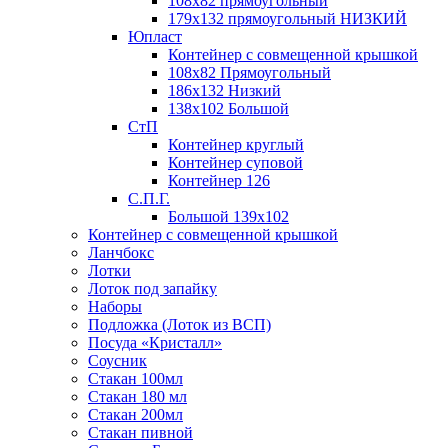
108х82 прямоугольный
179х132 прямоугольный НИЗКИЙ
Юпласт
Контейнер с совмещенной крышкой
108х82 Прямоугольный
186х132 Низкий
138х102 Большой
СтП
Контейнер круглый
Контейнер суповой
Контейнер 126
С.П.Г.
Большой 139х102
Контейнер с совмещенной крышкой
Ланчбокс
Лотки
Лоток под запайку
Наборы
Подложка (Лоток из ВСП)
Посуда «Кристалл»
Соусник
Стакан 100мл
Стакан 180 мл
Стакан 200мл
Стакан пивной