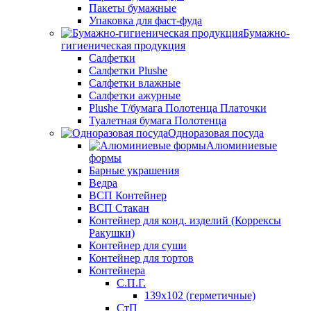
Пакеты бумажные
Упаковка для фаст-фуда
Бумажно-
гигиеническая продукция
Салфетки
Салфетки Plushe
Салфетки влажные
Салфетки ажурные
Plushe Т/бумага Полотенца Платочки
Туалетная бумага Полотенца
Одноразовая посуда
Алюминиевые
формы
Барные украшения
Ведра
ВСП Контейнер
ВСП Стакан
Контейнер для конд. изделий (Коррексы
Ракушки)
Контейнер для суши
Контейнер для тортов
Контейнера
С.П.Г.
139х102 (герметичные)
СтП