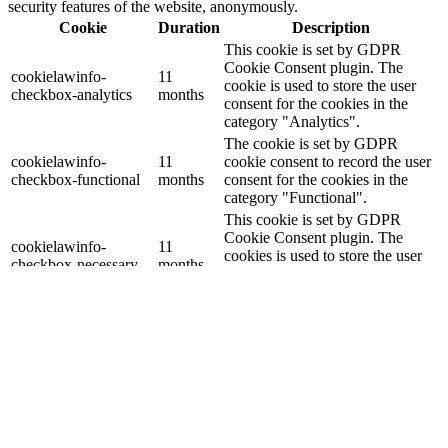
security features of the website, anonymously.
Cookie
Duration
Description
This cookie is set by GDPR
Cookie Consent plugin. The
cookielawinfo-
11
cookie is used to store the user
checkbox-analytics
months
consent for the cookies in the
category "Analytics".
The cookie is set by GDPR
cookielawinfo-
11
cookie consent to record the user
checkbox-functional
months
consent for the cookies in the
category "Functional".
This cookie is set by GDPR
Cookie Consent plugin. The
cookielawinfo-
11
cookies is used to store the user
checkbox-necessary
months
consent for the cookies in the
category "Necessary".
This cookie is set by GDPR
Cookie Consent plugin. The
cookielawinfo-
11
cookie is used to store the user
checkbox-others
months
consent for the cookies in the
category "Other.
This cookie is set by GDPR
cookielawinfo-
Cookie Consent plugin. The
11
checkbox-
cookie is used to store the user