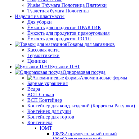
Plushe Т/бумага Полотенца Платочки
Туалетная бумага Полотенца
Изделия из пластмассы
Для уборки
Ёмкость для продуктов ПРАКТИК
Ёмкость для продуктов прямоугольная
Ёмкость для продуктов РОЛЛ
Товары для магазинов
Кассовая лента
Термоэтикетки
Ценники
Бутылки ПЭТ
Одноразовая посуда
Алюминиевые формы
Барные украшения
Ведра
ВСП Стакан
ВСП Контейнер
Контейнер для конд. изделий (Коррексы Ракушки)
Контейнер для суши
Контейнер для тортов
Контейнера
ЮМТ
108*82 прямоугольный новый