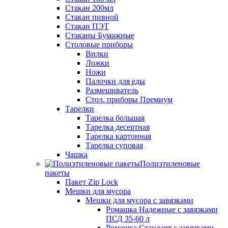
Стакан 200мл
Стакан пивной
Стакан ПЭТ
Стаканы Бумажные
Столовые приборы
Вилки
Ложки
Ножи
Палочки для еды
Размешиватель
Стол. приборы Премиум
Тарелки
Тарелка большая
Тарелка десертная
Тарелка картонная
Тарелка суповая
Чашка
Полиэтиленовые
пакеты
Пакет Zip Lock
Мешки для мусора
Мешки для мусора с завязками
Ромашка Надежные с завязками
ПСД 35-60 л
Ромашка Стандарт с завязками