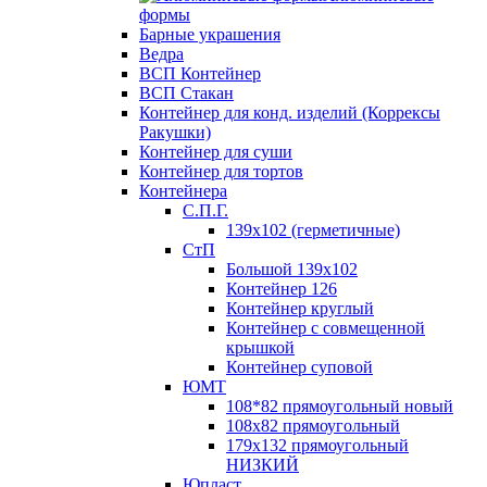
формы
Барные украшения
Ведра
ВСП Контейнер
ВСП Стакан
Контейнер для конд. изделий (Коррексы
Ракушки)
Контейнер для суши
Контейнер для тортов
Контейнера
С.П.Г.
139х102 (герметичные)
СтП
Большой 139х102
Контейнер 126
Контейнер круглый
Контейнер с совмещенной
крышкой
Контейнер суповой
ЮМТ
108*82 прямоугольный новый
108х82 прямоугольный
179х132 прямоугольный
НИЗКИЙ
Юпласт