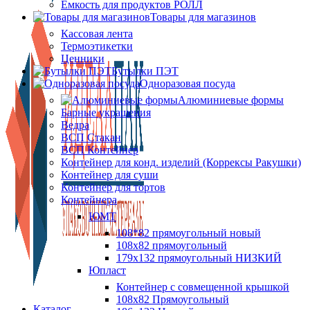
Ёмкость для продуктов РОЛЛ
Товары для магазинов
Кассовая лента
Термоэтикетки
Ценники
Бутылки ПЭТ
Одноразовая посуда
Алюминиевые формы
Барные украшения
Ведра
ВСП Стакан
ВСП Контейнер
Контейнер для конд. изделий (Коррексы Ракушки)
Контейнер для суши
Контейнер для тортов
Контейнера
ЮМТ
108*82 прямоугольный новый
108х82 прямоугольный
179х132 прямоугольный НИЗКИЙ
Юпласт
Контейнер с совмещенной крышкой
108х82 Прямоугольный
Каталог