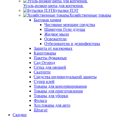
Уголь,розжиг,щепа для копчения.
Бутылки ПЭТ
Хозяйственные товары
Бытовая химия
Чистящие моющие средства
Шампуни Гели д/душа
Жидкое мыло
Освежители
Отбеливатели и дезинфекторы
Защита от насекомых
Канцтовары
Пакеты бумажные
Сад Огород
Сетка для овощей
Скатерти
Средства индивидуальной защиты
Супер клей
Товары для консервирования
Товары для приготовления
Товары для уборки
Фольга
Хоз.товары для авто
Шпагат
Скидки