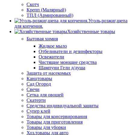
Скотч
Крепп (Малярный)
ТПЛ (Армированный)
Уголь,розжиг,щепа
для копчения.
Хозяйственные товары
Бытовая химия
Жидкое мыло
Отбеливатели и дезинфекторы
Освежители
Чистящие моющие средства
Шампуни Гели д/душа
Защита от насекомых
Канцтовары
Сад Огород
Свечи
Сетка для овощей
Скатерти
Средства индивидуальной защиты
Супер клей
Товары для консервирования
Товары для приготовления
Товары для уборки
Хоз.товары для авто