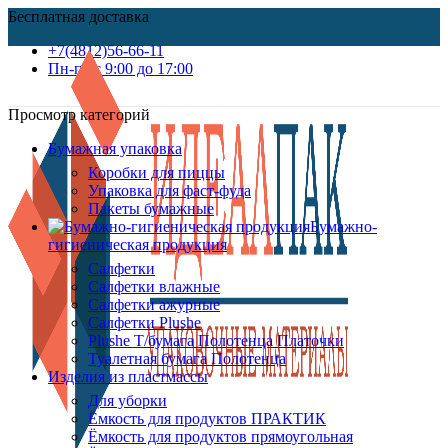
Бесплатная доставка
+7(4812)56-66-11
Пн-пт c 9:00 до 17:00
Просмотр категорий
Бумажная упаковка
Коробки для пиццы
Упаковка для фаст-фуда
Пакеты бумажные
Бумажно-
гигиеническая продукция
Салфетки
Салфетки влажные
Салфетки ажурные
Салфетки Plushe
Plushe Т/бумага Полотенца Платочки
Туалетная бумага Полотенца
Изделия из пластмассы
Для уборки
Ёмкость для продуктов ПРАКТИК
Ёмкость для продуктов прямоугольная