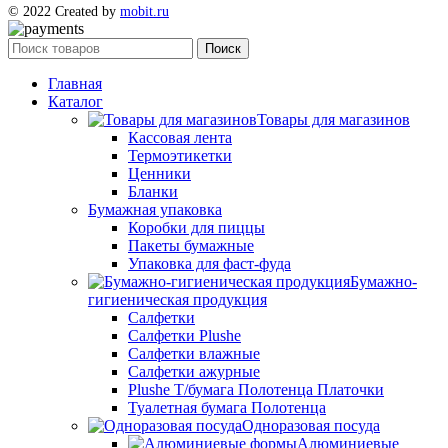
© 2022 Created by
mobit.ru
Поиск
Главная
Каталог
Товары для магазинов
Кассовая лента
Термоэтикетки
Ценники
Бланки
Бумажная упаковка
Коробки для пиццы
Пакеты бумажные
Упаковка для фаст-фуда
Бумажно-
гигиеническая продукция
Салфетки
Салфетки Plushe
Салфетки влажные
Салфетки ажурные
Plushe Т/бумага Полотенца Платочки
Туалетная бумага Полотенца
Одноразовая посуда
Алюминиевые