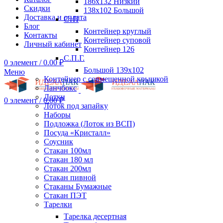
186х132 Низкий
Скидки
138х102 Большой
Доставка и оплата
СтП
Блог
Контейнер круглый
Контакты
Контейнер суповой
Личный кабинет
Контейнер 126
С.П.Г.
0
элемент
/
0.00
₽
Большой 139х102
Меню
Контейнер с совмещенной крышкой
Ланчбокс
Лотки
0
элемент
/
0.00
₽
Лоток под запайку
Наборы
Подложка (Лоток из ВСП)
Посуда «Кристалл»
Соусник
Стакан 100мл
Стакан 180 мл
Стакан 200мл
Стакан пивной
Стаканы Бумажные
Стакан ПЭТ
Тарелки
Тарелка десертная