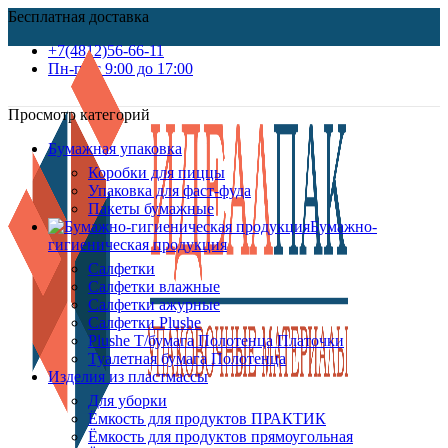
Бесплатная доставка
+7(4812)56-66-11
Пн-пт c 9:00 до 17:00
Просмотр категорий
Бумажная упаковка
Коробки для пиццы
Упаковка для фаст-фуда
Пакеты бумажные
Бумажно-
гигиеническая продукция
Салфетки
Салфетки влажные
Салфетки ажурные
Салфетки Plushe
Plushe Т/бумага Полотенца Платочки
Туалетная бумага Полотенца
Изделия из пластмассы
Для уборки
Ёмкость для продуктов ПРАКТИК
Ёмкость для продуктов прямоугольная