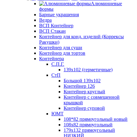
Алюминиевые
формы
Барные украшения
Ведра
ВСП Контейнер
ВСП Стакан
Контейнер для конд. изделий (Коррексы
Ракушки)
Контейнер для суши
Контейнер для тортов
Контейнера
С.П.Г.
139х102 (герметичные)
СтП
Большой 139х102
Контейнер 126
Контейнер круглый
Контейнер с совмещенной
крышкой
Контейнер суповой
ЮМТ
108*82 прямоугольный новый
108х82 прямоугольный
179х132 прямоугольный
НИЗКИЙ