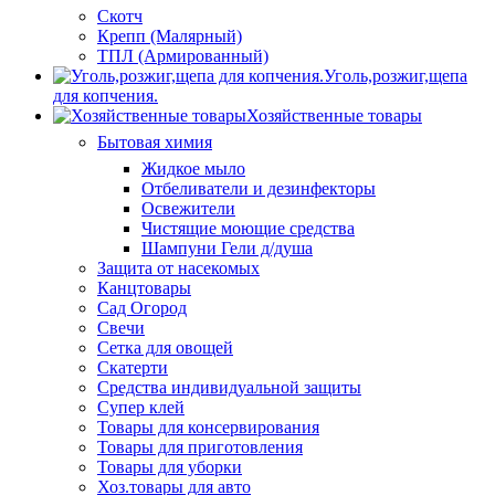
Скотч
Крепп (Малярный)
ТПЛ (Армированный)
Уголь,розжиг,щепа
для копчения.
Хозяйственные товары
Бытовая химия
Жидкое мыло
Отбеливатели и дезинфекторы
Освежители
Чистящие моющие средства
Шампуни Гели д/душа
Защита от насекомых
Канцтовары
Сад Огород
Свечи
Сетка для овощей
Скатерти
Средства индивидуальной защиты
Супер клей
Товары для консервирования
Товары для приготовления
Товары для уборки
Хоз.товары для авто