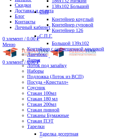
186х132 Низкий
Скидки
138х102 Большой
Доставка и оплата
СтП
Блог
Контейнер круглый
Контакты
Контейнер суповой
Личный кабинет
Контейнер 126
С.П.Г.
0
элемент
/
0.00
₽
Большой 139х102
Меню
Контейнер с совмещенной крышкой
Ланчбокс
Лотки
0
элемент
/
0.00
₽
Лоток под запайку
Наборы
Подложка (Лоток из ВСП)
Посуда «Кристалл»
Соусник
Стакан 100мл
Стакан 180 мл
Стакан 200мл
Стакан пивной
Стаканы Бумажные
Стакан ПЭТ
Тарелки
Тарелка десертная