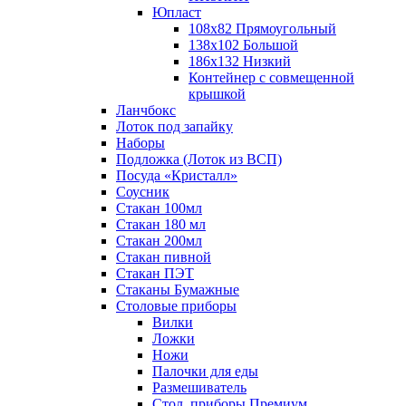
Юпласт
108х82 Прямоугольный
138х102 Большой
186х132 Низкий
Контейнер с совмещенной
крышкой
Ланчбокс
Лоток под запайку
Наборы
Подложка (Лоток из ВСП)
Посуда «Кристалл»
Соусник
Стакан 100мл
Стакан 180 мл
Стакан 200мл
Стакан пивной
Стакан ПЭТ
Стаканы Бумажные
Столовые приборы
Вилки
Ложки
Ножи
Палочки для еды
Размешиватель
Стол. приборы Премиум