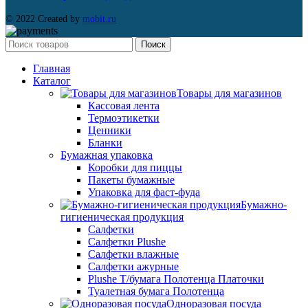
© 2022 Created by
mobit.ru
Поиск
Главная
Каталог
Товары для магазинов
Кассовая лента
Термоэтикетки
Ценники
Бланки
Бумажная упаковка
Коробки для пиццы
Пакеты бумажные
Упаковка для фаст-фуда
Бумажно-
гигиеническая продукция
Салфетки
Салфетки Plushe
Салфетки влажные
Салфетки ажурные
Plushe Т/бумага Полотенца Платочки
Туалетная бумага Полотенца
Одноразовая посуда