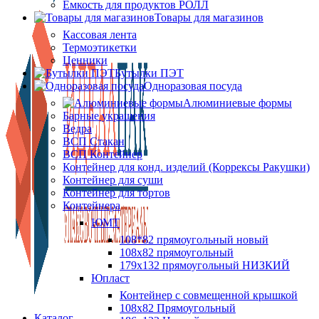
Ёмкость для продуктов РОЛЛ
Товары для магазинов
Кассовая лента
Термоэтикетки
Ценники
Бутылки ПЭТ
Одноразовая посуда
Алюминиевые формы
Барные украшения
Ведра
ВСП Стакан
ВСП Контейнер
Контейнер для конд. изделий (Коррексы Ракушки)
Контейнер для суши
Контейнер для тортов
Контейнера
ЮМТ
108*82 прямоугольный новый
108х82 прямоугольный
179х132 прямоугольный НИЗКИЙ
Юпласт
Контейнер с совмещенной крышкой
108х82 Прямоугольный
Каталог