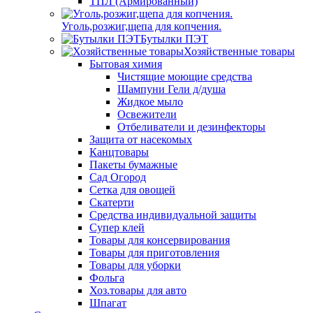
ТПЛ (Армированный)
Уголь,розжиг,щепа для копчения.
Бутылки ПЭТ
Хозяйственные товары
Бытовая химия
Чистящие моющие средства
Шампуни Гели д/душа
Жидкое мыло
Освежители
Отбеливатели и дезинфекторы
Защита от насекомых
Канцтовары
Пакеты бумажные
Сад Огород
Сетка для овощей
Скатерти
Средства индивидуальной защиты
Супер клей
Товары для консервирования
Товары для приготовления
Товары для уборки
Фольга
Хоз.товары для авто
Шпагат