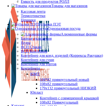
Ёмкость для продуктов РОЛЛ
Товары для магазинов
Кассовая лента
Термоэтикетки
Ценники
Бутылки ПЭТ
Одноразовая посуда
Алюминиевые формы
Барные украшения
Ведра
ВСП Стакан
ВСП Контейнер
Контейнер для конд. изделий (Коррексы Ракушки)
Контейнер для суши
Контейнер для тортов
Контейнера
ЮМТ
108*82 прямоугольный новый
108х82 прямоугольный
179х132 прямоугольный НИЗКИЙ
Юпласт
Контейнер с совмещенной крышкой
108х82 Прямоугольный
Каталог