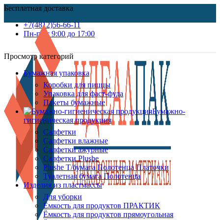
Бесплатная доставка
+7(4812)56-66-11
Пн-пт c 9:00 до 17:00
Просмотр категорий
Бумажная упаковка
Коробки для пиццы
Упаковка для фаст-фуда
Пакеты бумажные
Бумажно-
гигиеническая продукция
Салфетки
Салфетки влажные
Салфетки ажурные
Салфетки Plushe
Plushe Т/бумага Полотенца Платочки
Туалетная бумага Полотенца
Изделия из пластмассы
Для уборки
Ёмкость для продуктов ПРАКТИК
Ёмкость для продуктов прямоугольная