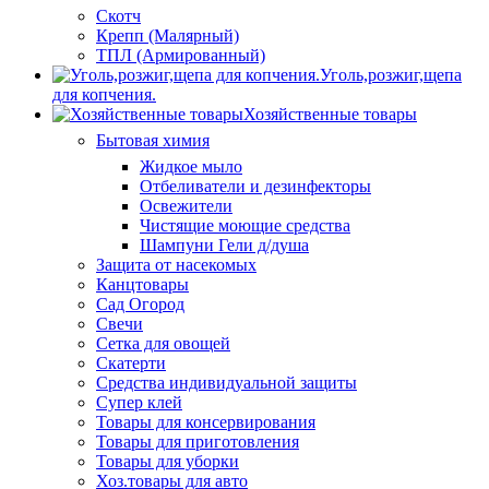
Скотч
Крепп (Малярный)
ТПЛ (Армированный)
Уголь,розжиг,щепа
для копчения.
Хозяйственные товары
Бытовая химия
Жидкое мыло
Отбеливатели и дезинфекторы
Освежители
Чистящие моющие средства
Шампуни Гели д/душа
Защита от насекомых
Канцтовары
Сад Огород
Свечи
Сетка для овощей
Скатерти
Средства индивидуальной защиты
Супер клей
Товары для консервирования
Товары для приготовления
Товары для уборки
Хоз.товары для авто