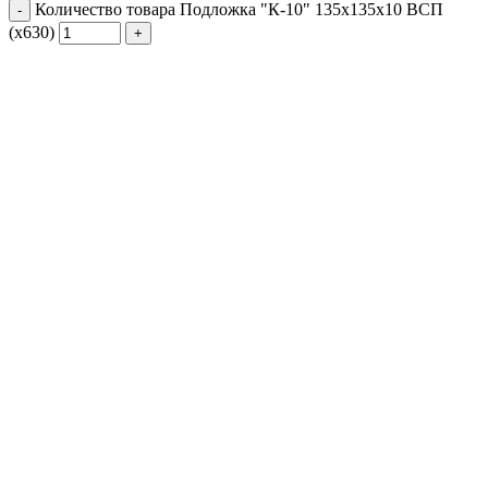
Количество товара Подложка "К-10" 135х135х10 ВСП
(х630)