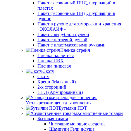
Пакет фасовочный ПНД, шуршащий в
пластах
Пакет фасовочный ПНД, шуршащий в
рулоне
Пакет в рулоне для заморозки и хранения
«ЭКОЛАЙФ»
Пакет с вырубной ручкой
Пакет с петлевой ручкой
Пакет с пластмассовыми ручками
Пленка-стрейч
Пленка паллетная
Пленка ПВХ
Пленка пищевая
Скотч
Скотч
Крепп (Малярный)
2-х сторонний
ТПЛ (Армированный)
Уголь,розжиг,щепа для копчения.
Бутылки ПЭТ
Хозяйственные товары
Бытовая химия
Чистящие моющие средства
Шампуни Гели д/душа