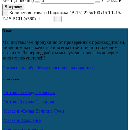
Мест (x 560 шт)
х
1562.4 ₽
В корзину
Количество товара Подложка "В-15" 225х100х15 ТТ-15/
Е-15 ВСП (х560)
О нас
Мы поставляем продукцию от проверенных производителей,
не экономим на качестве и всегда ответственно подходим
к заказам. За период работы мы сумели завоевать доверие
многих покупателей!
Согласие на обработку персональных данных
Контакты
Оптовый склад Смоленск
Оптовый склад Сафоново
Магазин-Склад Великие Луки
Магазин Смоленск
Павильон Смоленск