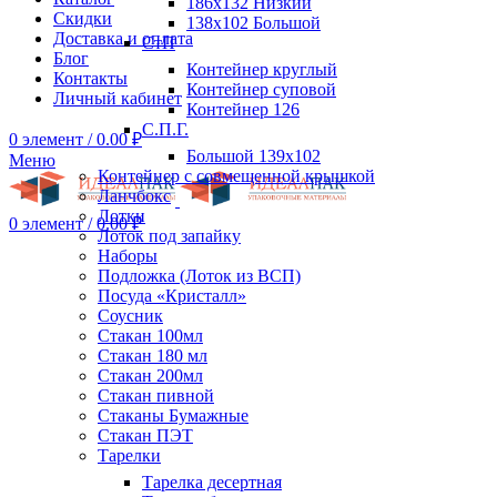
186х132 Низкий
Скидки
138х102 Большой
Доставка и оплата
СтП
Блог
Контейнер круглый
Контакты
Контейнер суповой
Личный кабинет
Контейнер 126
С.П.Г.
0
элемент
/
0.00
₽
Большой 139х102
Меню
Контейнер с совмещенной крышкой
Ланчбокс
Лотки
0
элемент
/
0.00
₽
Лоток под запайку
Наборы
Подложка (Лоток из ВСП)
Посуда «Кристалл»
Соусник
Стакан 100мл
Стакан 180 мл
Стакан 200мл
Стакан пивной
Стаканы Бумажные
Стакан ПЭТ
Тарелки
Тарелка десертная