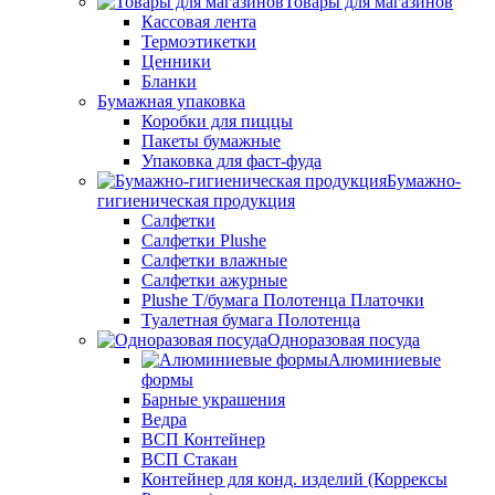
Товары для магазинов
Кассовая лента
Термоэтикетки
Ценники
Бланки
Бумажная упаковка
Коробки для пиццы
Пакеты бумажные
Упаковка для фаст-фуда
Бумажно-
гигиеническая продукция
Салфетки
Салфетки Plushe
Салфетки влажные
Салфетки ажурные
Plushe Т/бумага Полотенца Платочки
Туалетная бумага Полотенца
Одноразовая посуда
Алюминиевые
формы
Барные украшения
Ведра
ВСП Контейнер
ВСП Стакан
Контейнер для конд. изделий (Коррексы