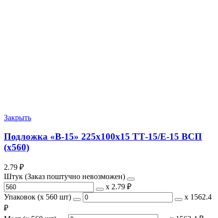
Закрыть
Подложка «В-15» 225х100х15 ТТ-15/Е-15 ВСП
(х560)
2.79
₽
Штук (Заказ поштучно невозможен)
х
2.79 ₽
Упаковок (x 560 шт)
х
1562.4
₽